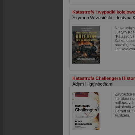
Katastrofy i wypadki kolejo
Szymon Wrzesiński
,
Justyna 
Nowa książk
Justyny Koś
"Katastrofy 
Karkonoszam
rocznicę po
linii kolejow
Katastrofa Challengera Histor
Adam Higginbotham
Zwycięzca K
literatura no
najlepszych 
pokolenia w 
Garrett M. Gr
Pulitzera,