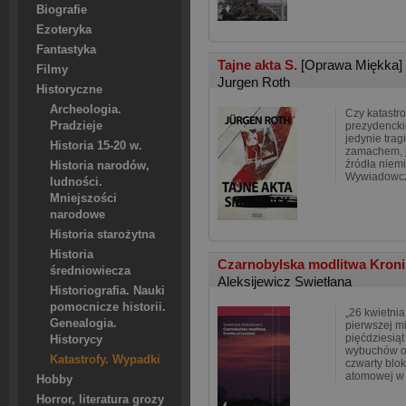
Biografie
Ezoteryka
Fantastyka
Tajne akta S.
[Oprawa Miękka]
Filmy
Jurgen Roth
Historyczne
Archeologia.
Czy katastr
Pradzieje
prezydenck
jedynie tra
Historia 15-20 w.
zamachem, j
źródła niemi
Historia narodów,
Wywiadowcz
ludności.
Mniejszości
narodowe
Historia starożytna
Historia
Czarnobylska modlitwa Kroni
średniowiecza
Aleksijewicz Swietłana
Historiografia. Nauki
pomocnicze historii.
„26 kwietnia
Genealogia.
pierwszej mi
pięćdziesią
Historycy
wybuchów obr
Katastrofy. Wypadki
czwarty blo
atomowej w
Hobby
Horror, literatura grozy