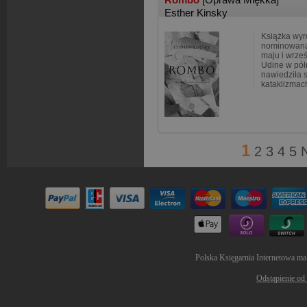
Esther Kinsky
Książka wyr
nominowana
maju i wrze
Udine w pó
nawiedziła s
kataklizmac
1
2
3
4
5
Polska Księgarnia Internetowa ma
Odstąpienie od