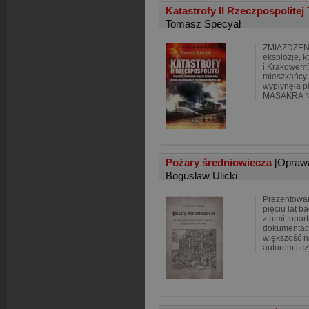
Katastrofy II Rzeczpospolitej 
Tomasz Specyał
ZMIAŻDŻENI
eksplozje, 
i Krakowem?
mieszkańcy
wypłynęła p
MASAKRA N
Pożary średniowiecza
[Opraw
Bogusław Ulicki
Prezentowan
pięciu lat b
z nimi, opart
dokumentach
większość n
autorom i cz