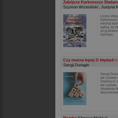
Zabójcze Karkonosze Śladami 
Szymon Wrzesiński
,
Justyna 
Liczne ofiar
Karkonosze n
niechaj będą
sądzą, że zd
że ją doskon
mylnego;
Czy można lepiej O błędach i 
Siergij Duriagin
Siergij Duri
we Lwowie w
Średnią nr 
we Lwowie, 
Akademię M
Marcinkows
Rombo
[Oprawa Miękka]