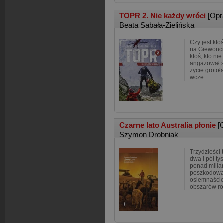
TOPR 2. Nie każdy wróci
[Opr
Beata Sabała-Zielińska
Czy jest kto
na Giewonci
ktoś, kto ni
angażował s
życie groto
wcze
Czarne lato Australia płonie
[
Szymon Drobniak
Trzydzieści 
dwa i pół t
ponad miliar
poszkodowa
osiemnaście
obszarów ro