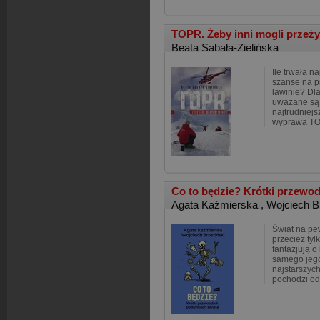
TOPR. Żeby inni mogli przeż
Beata Sabała-Zielińska
Ile trwała n
szanse na p
lawinie? Dl
uważane są 
najtrudniej
wyprawa TO
Co to będzie? Krótki przewo
Agata Kaźmierska
,
Wojciech B
Świat na pe
przecież tyl
fantazjują o
samego jego
najstarszyc
pochodzi od