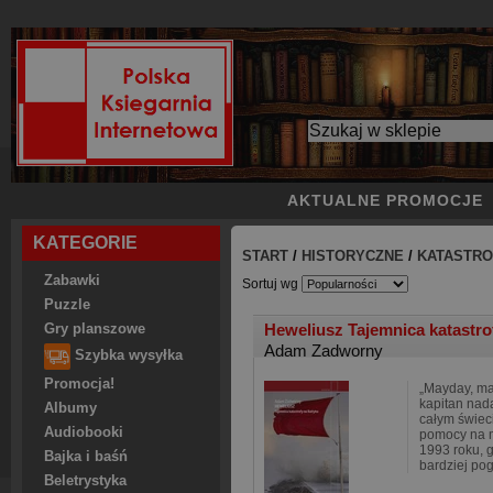
AKTUALNE PROMOCJE
KATEGORIE
START
/
HISTORYCZNE
/
KATASTRO
Zabawki
Sortuj wg
Puzzle
Heweliusz Tajemnica katastro
Gry planszowe
Adam Zadworny
Szybka wysyłka
Promocja!
„Mayday, ma
kapitan nada
Albumy
całym świe
Audiobooki
pomocy na m
1993 roku, 
Bajka i baśń
bardziej po
Beletrystyka