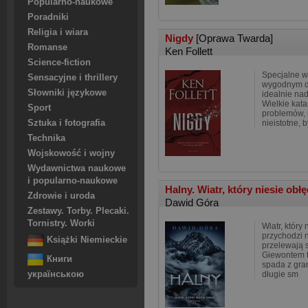
Popularno-naukowe
Poradniki
Religia i wiara
Nigdy
[Oprawa Twarda]
Romanse
Ken Follett
Science-fiction
Specjalne w
Sensacyjne i thrillery
wygodnym do
Słowniki językowe
idealnie na
Wielkie kata
Sport
problemów, 
Sztuka i fotografia
nieistotne, 
Technika
Wojskowość i wojny
Wydawnictwa naukowe
i popularno-naukowe
Halny. Wiatr, który niesie obł
Zdrowie i uroda
Dawid Góra
Zestawy. Torby. Plecaki.
Tornistry. Worki
Wiatr, który
przychodzi 
Książki Niemieckie
przelewają s
Giewontem t
Книги
spada z gra
українською
długie sm