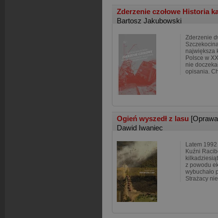
Zderzenie czołowe Historia k
Bartosz Jakubowski
Zderzenie 
Szczekocina
największa 
Polsce w XX
nie doczeka
opisania. C
Ogień wyszedł z lasu
[Oprawa
Dawid Iwaniec
Latem 1992 
Kuźni Racibo
kilkadziesią
z powodu ek
wybuchało p
Strażacy nie