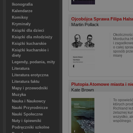
Ikonografia
Kalendarze
Komiksy
Ojcobójca Sprawa Filipa Ha
Kryminały
Martin Pollack
Ksiązki dla dzieci
Okoliczności
Ksiązki dla młodzieży
Morducha Ha
i zagadkowe,
Książki kucharskie
o całej spra
Książki kucharskie i
sposób przer
diety
miarę
Legendy, podania, mity
Literatura
Literatura erotyczna
Literatura faktu
Plutopia Atomowe miasta i ni
Mapy i przewodniki
Kate Brown
Muzyka
To opowieść
Nauka i Naukowcy
których pro
Nauki Przyrodnicze
Richland le
żelaznej kur
Nauki Społeczne
wszystko, al
Nuty i śpiewniki
wspólnego.
Podręczniki szkolne