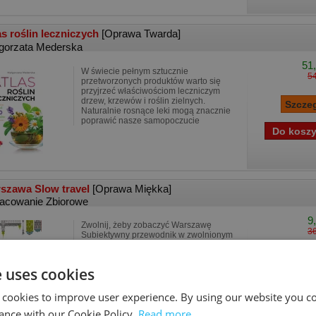
as roślin leczniczych
[Oprawa Twarda]
gorzata Mederska
51,
W świecie pełnym sztucznie
54
przetworzonych produktów warto się
przyjrzeć właściwościom leczniczym
drzew, krzewów i roślin zielnych.
Naturalnie rosnące leki mogą znacznie
poprawić nasze samopoczucie
szawa Slow travel
[Oprawa Miękka]
acowanie Zbiorowe
9
Zwolnij, żeby zobaczyć Warszawę
36
Subiektywny przewodnik w zwolnionym
tempie po ważnych i mniej znanych
atrakcjach Warszawy. Kiedyś wydawała
mi się szara i zmęczona, dziś mam do
e uses cookies
niej stosunek tkliwy.
 cookies to improve user experience. By using our website you co
ance with our Cookie Policy.
Read more