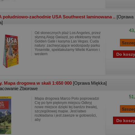
 południowo-zachodnie USA Southwest laminowana ..
[Oprawa
a]
43,
Od słonecznych plaż Los Angeles, przez
słynną Aleję Gwiazd, po efektowny most
Golden Gate i kasyna Las Vegas. Cuda
natury: zachwycające wodospady parku
Yosemite, spektakularny Wielki Kanion i
western
y. Mapa drogowa w skali 1:650 000
[Oprawa Miękka]
acowanie Zbiorowe
51,
Mapa drogowa Marco Polo poprowadzi
Cię po tym pięknym miejscu Odkryj
nowe miejsce dzięki tej bardzo trwałej,
szczegółowej mapie. Jest łatwo
rozkładana i jest zawsze w gotowości,
aby