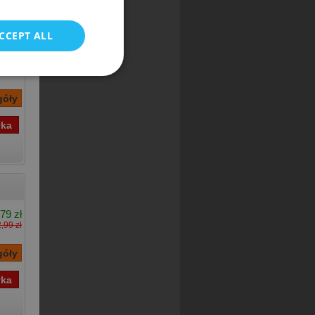
ka]
CCEPT ALL
37 zł
,90 zł
79 zł
,99 zł