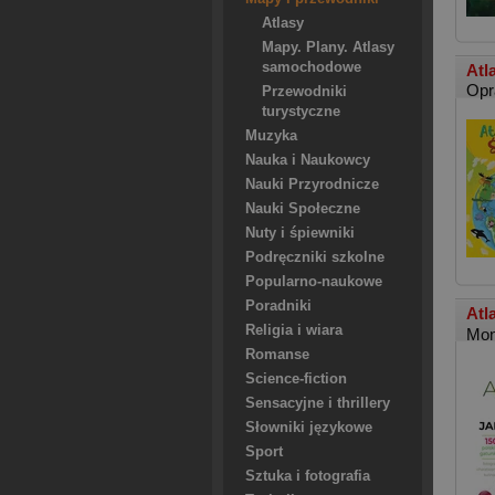
Atlasy
Mapy. Plany. Atlasy
samochodowe
Atl
Opr
Przewodniki
turystyczne
Muzyka
Nauka i Naukowcy
Nauki Przyrodnicze
Nauki Społeczne
Nuty i śpiewniki
Podręczniki szkolne
Popularno-naukowe
Poradniki
Atl
Religia i wiara
Mon
Romanse
Science-fiction
Sensacyjne i thrillery
Słowniki językowe
Sport
Sztuka i fotografia