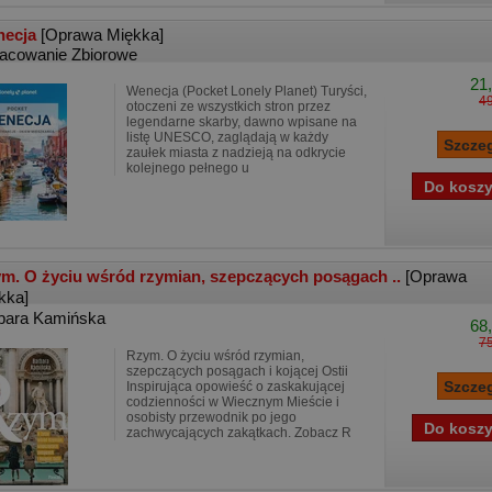
necja
[Oprawa Miękka]
acowanie Zbiorowe
21,
Wenecja (Pocket Lonely Planet) Turyści,
49
otoczeni ze wszystkich stron przez
legendarne skarby, dawno wpisane na
listę UNESCO, zaglądają w każdy
zaułek miasta z nadzieją na odkrycie
kolejnego pełnego u
m. O życiu wśród rzymian, szepczących posągach ..
[Oprawa
kka]
bara Kamińska
68,
75
Rzym. O życiu wśród rzymian,
szepczących posągach i kojącej Ostii
Inspirująca opowieść o zaskakującej
codzienności w Wiecznym Mieście i
osobisty przewodnik po jego
zachwycających zakątkach. Zobacz R