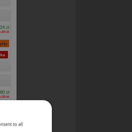
24 zł
,45 zł
,80 zł
,20 zł
nsent to all