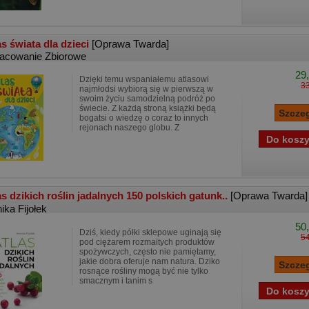
as świata dla dzieci
[Oprawa Twarda]
acowanie Zbiorowe
29,
Dzięki temu wspaniałemu atlasowi
33
najmłodsi wybiorą się w pierwszą w
swoim życiu samodzielną podróż po
świecie. Z każdą stroną książki będą
bogatsi o wiedzę o coraz to innych
rejonach naszego globu. Z
as dzikich roślin jadalnych 150 polskich gatunk..
[Oprawa Twarda]
ika Fijołek
50,
Dziś, kiedy półki sklepowe uginają się
54
pod ciężarem rozmaitych produktów
spożywczych, często nie pamiętamy,
jakie dobra oferuje nam natura. Dziko
rosnące rośliny mogą być nie tylko
smacznym i tanim s