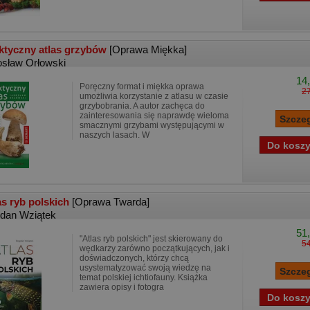
ktyczny atlas grzybów
[Oprawa Miękka]
osław Orłowski
14,
Poręczny format i miękka oprawa
27
umożliwia korzystanie z atlasu w czasie
grzybobrania. A autor zachęca do
zainteresowania się naprawdę wieloma
smacznymi grzybami występującymi w
naszych lasach. W
as ryb polskich
[Oprawa Twarda]
dan Wziątek
51,
"Atlas ryb polskich" jest skierowany do
54
wędkarzy zarówno początkujących, jak i
doświadczonych, którzy chcą
usystematyzować swoją wiedzę na
temat polskiej ichtiofauny. Książka
zawiera opisy i fotogra