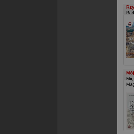
Rzy
Bar
Mój
Mię
Mag