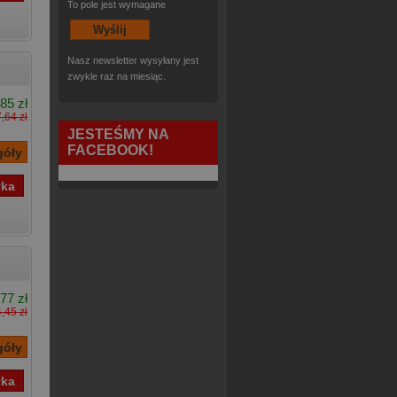
To pole jest wymagane
Nasz newsletter wysyłany jest
zwykle raz na miesiąc.
85 zł
,64 zł
JESTEŚMY NA
FACEBOOK!
77 zł
,45 zł