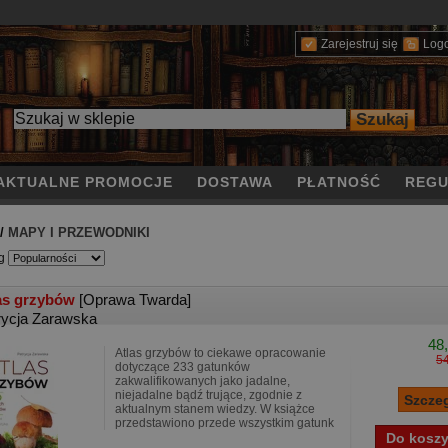
Zarejestruj się
Log
AKTUALNE PROMOCJE
DOSTAWA
PŁATNOŚĆ
REGU
/
MAPY I PRZEWODNIKI
g
as grzybów
[Oprawa Twarda]
rycja Zarawska
48,
Atlas grzybów to ciekawe opracowanie
54
dotyczące 233 gatunków
zakwalifikowanych jako jadalne,
niejadalne bądź trujące, zgodnie z
aktualnym stanem wiedzy. W książce
przedstawiono przede wszystkim gatunk