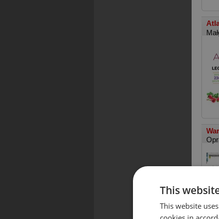
Atl
Mał
War
Opr
This websit
This website uses
cookies in accord