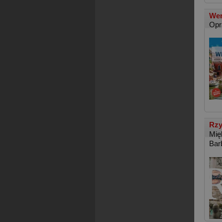
We
Opr
Rzy
Mię
Bar