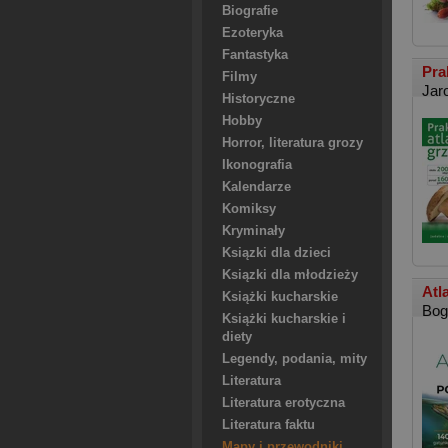
Biografie
Ezoteryka
Fantastyka
Pra
Filmy
Jar
Historyczne
Hobby
Horror, literatura grozy
Ikonografia
Kalendarze
Komiksy
Kryminały
Ksiązki dla dzieci
Ksiązki dla młodzieży
Atl
Książki kucharskie
Bog
Książki kucharskie i
diety
Legendy, podania, mity
Literatura
Literatura erotyczna
Literatura faktu
Mapy i przewodniki