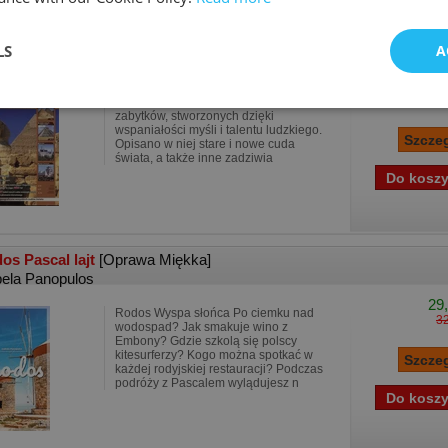
ystko o cudach świata Atlas Informator Współrzę..
[Oprawa Mięk
LS
A
13,
Niniejsza książka zawiera opisy
14
wspaniałych obiektów, a także wielu
zabytków, stworzonych dzięki
wspaniałości myśli i talentu ludzkiego.
Opisano w niej stare i nowe cuda
świata, a także inne zadziwia
os Pascal lajt
[Oprawa Miękka]
bela Panopulos
29,
Rodos Wyspa słońca Po ciemku nad
32
wodospad? Jak smakuje wino z
Embony? Gdzie szkolą się polscy
kitesurferzy? Kogo można spotkać w
każdej rodyjskiej restauracji? Podczas
podróży z Pascalem wylądujesz n