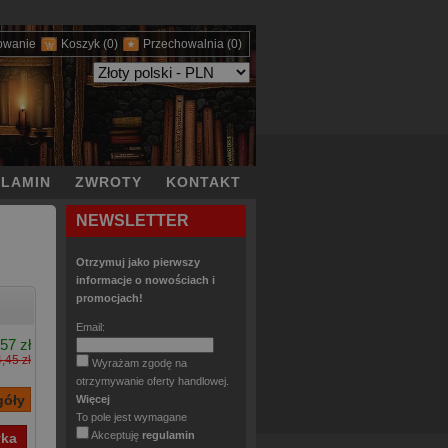
owanie
Koszyk
(0)
Przechowalnia
(0)
LAMIN
ZWROTY
KONTAKT
NEWSLETTER
Otrzymuj jako pierwszy
informacje o nowościach i
promocjach!
Email:
57 zł
,45 zł
Wyrażam zgodę na
otrzymywanie oferty handlowej.
Więcej
To pole jest wymagane
Akceptuję
regulamin