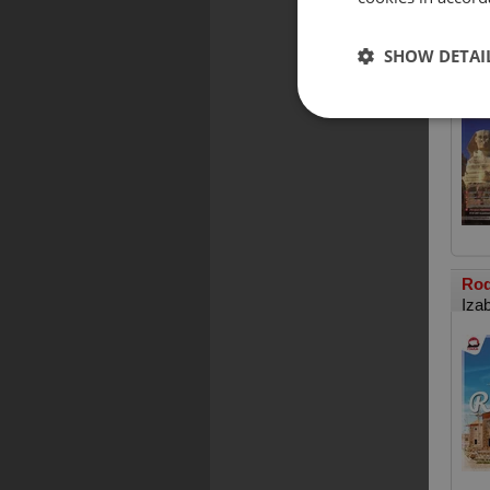
Wsz
SHOW DETAI
Rod
Iza