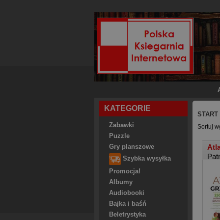
KATEGORIE
START
Zabawki
Sortuj w
Puzzle
Atl
Gry planszowe
Pat
Szybka wysyłka
Promocja!
Albumy
Audiobooki
Bajka i baśń
Beletrystyka