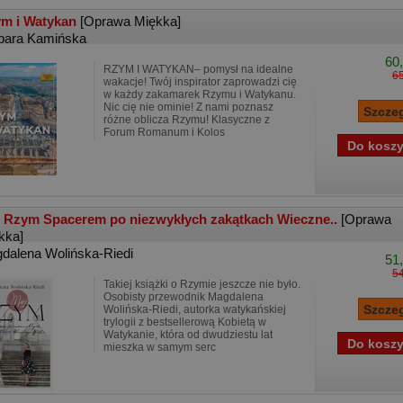
m i Watykan
[Oprawa Miękka]
bara Kamińska
60,
RZYM I WATYKAN– pomysł na idealne
65
wakacje! Twój inspirator zaprowadzi cię
w każdy zakamarek Rzymu i Watykanu.
Nic cię nie ominie! Z nami poznasz
różne oblicza Rzymu! Klasyczne z
Forum Romanum i Kolos
 Rzym Spacerem po niezwykłych zakątkach Wieczne..
[Oprawa
kka]
dalena Wolińska-Riedi
51,
54
Takiej książki o Rzymie jeszcze nie było.
Osobisty przewodnik Magdalena
Wolińska-Riedi, autorka watykańskiej
trylogii z bestsellerową Kobietą w
Watykanie, która od dwudziestu lat
mieszka w samym serc