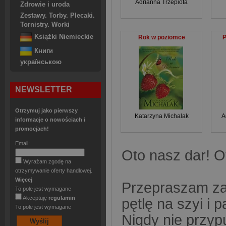
Adrianna Trzepiota
Zdrowie i uroda
Zestawy. Torby. Plecaki.
Tornistry. Worki
Książki Niemieckie
Rok w poziomce
P
Книги
українською
NEWSLETTER
Otrzymuj jako pierwszy
Katarzyna Michalak
A
informacje o nowościach i
promocjach!
Email:
Oto nasz dar! O
Wyrażam zgodę na
otrzymywanie oferty handlowej.
Więcej
Przepraszam za
To pole jest wymagane
Akceptuję
regulamin
pętlę na szyi i 
To pole jest wymagane
Nigdy nie przyp