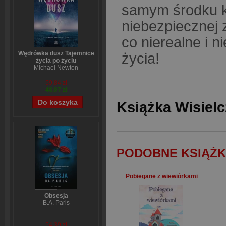
samym środku kr
niebezpiecznej 
co nierealne i 
Wędrówka dusz Tajemnice
życia!
życia po życiu
Michael Newton
59,84 zł
48,07 zł
Książka Wisielc
PODOBNE KSIĄŻK
Pobiegane z wiewiórkami
Obsesja
B.A. Paris
54,39 zł