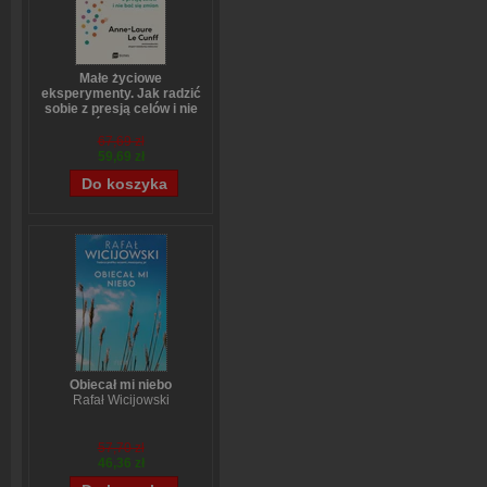
Małe życiowe
eksperymenty. Jak radzić
sobie z presją celów i nie
bać się zmian
Anne-Laure LeCunff
67,69 zł
59,69 zł
Obiecał mi niebo
Rafał Wicijowski
57,70 zł
46,36 zł