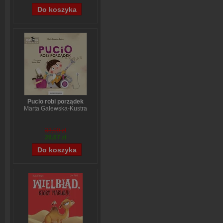
Pucio robi porządek
Marta Galewska-Kustra
33,09 zł
26,67 zł