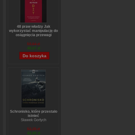
48 praw władzy Jak
wykorzystać manipulację do
osiągnięcia przewagi
Robert Greene
59,84 zł
48,07 zł
Schronisko, które przestało
istnieć
Sławek Gortych
52,25 zł
42,00 zł