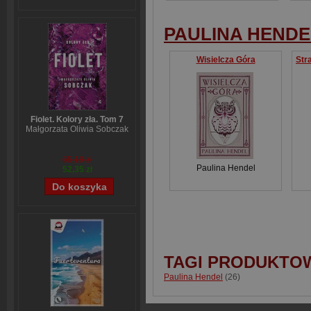
PAULINA HENDE
Wisielcza Góra
Fiolet. Kolory zła. Tom 7
Małgorzata Oliwia Sobczak
65,19 zł
Paulina Hendel
52,35 zł
TAGI PRODUKTO
Paulina Hendel
(26)