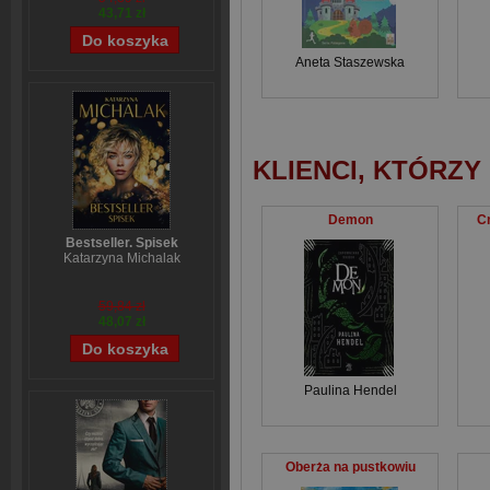
43,71 zł
Aneta Staszewska
KLIENCI, KTÓRZY
Demon
C
Bestseller. Spisek
Katarzyna Michalak
59,84 zł
48,07 zł
Paulina Hendel
Oberża na pustkowiu