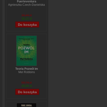
Fuerteventura
Agnieszka Czech-Danielska
38,44 zł
28,33 zł
Teoria Pozwól im
Mel Robbins
59,74 zł
45,06 zł