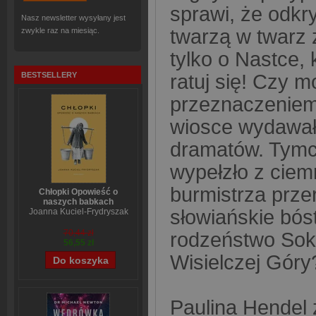
sprawi, że odkry
Nasz newsletter wysyłany jest
twarzą w twarz 
zwykle raz na miesiąc.
tylko o Nastce, 
ratuj się! Czy 
BESTSELLERY
przeznaczeniem?
wiosce wydawał 
dramatów. Tymc
wypełzło z ciem
burmistrza prze
Chłopki Opowieść o
naszych babkach
słowiańskie bós
Joanna Kuciel-Frydryszak
70,44 zł
rodzeństwo Sok
56,55 zł
Wisielczej Góry
Paulina Hendel 