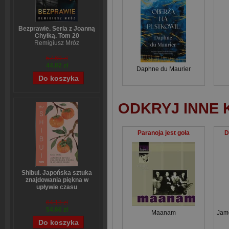
Bezprawie. Seria z Joanną
Chyłką. Tom 20
Remigiusz Mróz
57,60 zł
44,02 zł
Daphne du Maurier
ODKRYJ INNE 
Paranoja jest goła
D
Shibui. Japońska sztuka
znajdowania piękna w
upływie czasu
Sanae Ishida
64,13 zł
54,66 zł
Maanam
Jam