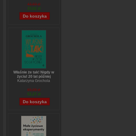
43,69 zł
33,02 zł
Właśnie że tak! Nigdy w
życiu! 20 lat później
Katarzyna Grochola
65,09 zł
52,27 zł