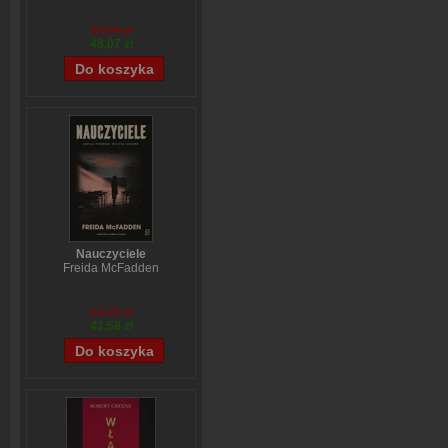
59,84 zł
48,07 zł
Nauczyciele
Freida McFadden
54,39 zł
41,58 zł