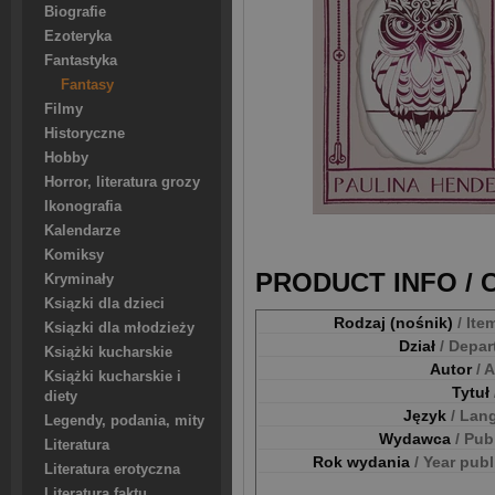
Biografie
Ezoteryka
Fantastyka
Fantasy
Filmy
Historyczne
Hobby
Horror, literatura grozy
Ikonografia
Kalendarze
Komiksy
PRODUCT INFO /
Kryminały
Ksiązki dla dzieci
Rodzaj (nośnik)
/ Ite
Ksiązki dla młodzieży
Dział
/ Depa
Książki kucharskie
Autor
/ 
Książki kucharskie i
Tytuł
diety
Język
/ Lan
Legendy, podania, mity
Wydawca
/ Pub
Literatura
Rok wydania
/ Year pub
Literatura erotyczna
Literatura faktu