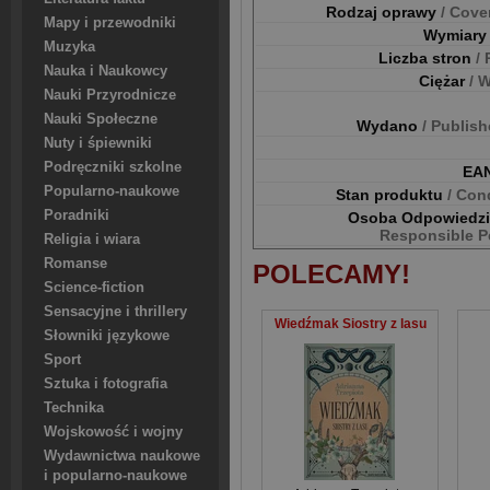
Rodzaj oprawy
/ Cove
Mapy i przewodniki
Wymiar
Muzyka
Liczba stron
/
Nauka i Naukowcy
Ciężar
/ 
Nauki Przyrodnicze
Nauki Społeczne
Wydano
/ Publis
Nuty i śpiewniki
Podręczniki szkolne
EA
Popularno-naukowe
Stan produktu
/ Con
Poradniki
Osoba Odpowiedz
Responsible P
Religia i wiara
Romanse
POLECAMY!
Science-fiction
Sensacyjne i thrillery
Wiedźmak Siostry z lasu
Słowniki językowe
Sport
Sztuka i fotografia
Technika
Wojskowość i wojny
Wydawnictwa naukowe
i popularno-naukowe