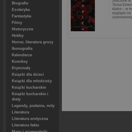
zderzone w 
Biografie
Tessa Emerso
klatce – w m
Ezoteryka
wygląda na 
Fantastyka
szanowaneg
Filmy
Historyczne
Hobby
Horror, literatura grozy
Ikonografia
Kalendarze
Komiksy
Kryminały
Ksiązki dla dzieci
Ksiązki dla młodzieży
Książki kucharskie
Książki kucharskie i
diety
Legendy, podania, mity
Literatura
Literatura erotyczna
Literatura faktu
Mapy i przewodniki