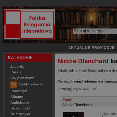
AKTUALNE PROMOCJE
KATEGORIE
Nicole Blanchard
ks
Zabawki
Książki autora Nicole Blanchard z wysyłką
Puzzle
Gry planszowe
Chcesz otrzymać informacje o najnowsz
Szybka wysyłka
Sortuj wg
Promocja!
Albumy
Toxic
Audiobooki
Nicole Blanchard
Bajka i baśń
Pielęgniark
Beletrystyka