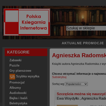
AKTUALNE PROMOCJE
KATEGORIE
Agnieszka Radoms
Zabawki
Książki autora Agnieszka Radomska z wys
Puzzle
Gry planszowe
Chcesz otrzymać informacje o najnows
Szybka wysyłka
Subskrybuj
Promocja!
Sortuj wg
Albumy
Audiobooki
Szczęścia można się nauczy
Ewa Woydyłło
,
Agnieszka Ra
Bajka i baśń
Beletrystyka