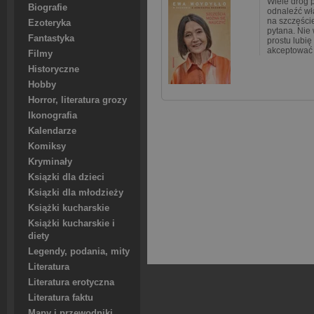
Wiele dróg 
Biografie
odnaleźć wł
na szczęście
Ezoteryka
pytana. Nie 
Fantastyka
prostu lubię
akceptować 
Filmy
Historyczne
Hobby
Horror, literatura grozy
Ikonografia
Kalendarze
Komiksy
Kryminały
Ksiązki dla dzieci
Ksiązki dla młodzieży
Książki kucharskie
Książki kucharskie i
diety
Legendy, podania, mity
Literatura
Literatura erotyczna
Literatura faktu
Mapy i przewodniki