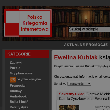
AKTUALNE PROMOCJE
KATEGORIE
Ewelina Kubiak
ksią
Zabawki
Książki autora Ewelina Kubiak z wysyłką z
Puzzle
Gry planszowe
Chcesz otrzymać informacje o najnowsz
Szybka wysyłka
Sortuj wg
Promocja!
Albumy
Sekretny układ
[Oprawa Miękk
Audiobooki
Kamila Życzkowska
,
Ewelina 
Bajka i baśń
Dwudziestoc
Beletrystyka