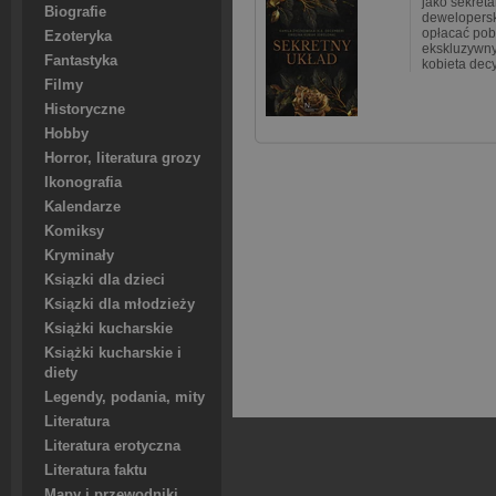
jako sekreta
Biografie
deweloperski
opłacać pob
Ezoteryka
ekskluzywny
Fantastyka
kobieta dec
Filmy
Historyczne
Hobby
Horror, literatura grozy
Ikonografia
Kalendarze
Komiksy
Kryminały
Ksiązki dla dzieci
Ksiązki dla młodzieży
Książki kucharskie
Książki kucharskie i
diety
Legendy, podania, mity
Literatura
Literatura erotyczna
Literatura faktu
Mapy i przewodniki