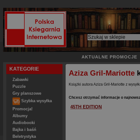
AKTUALNE PROMOCJE
KATEGORIE
Aziza Gril-Mariotte
k
Zabawki
Książki autora Aziza Gril-Mariotte z wysył
Puzzle
Gry planszowe
Chcesz otrzymać informacje o najnowszy
Szybka wysyłka
45TH EDITION
Promocja!
Albumy
Audiobooki
Bajka i baśń
Beletrystyka