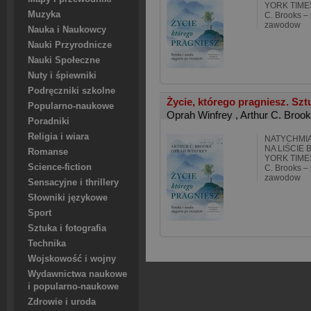
YORK TIMESA
Muzyka
C. Brooks – 
zawodow
Nauka i Naukowcy
Nauki Przyrodnicze
Nauki Społeczne
Nuty i śpiewniki
Podręczniki szkolne
Życie, którego pragniesz. Sztu
Popularno-naukowe
Oprah Winfrey
,
Arthur C. Broo
Poradniki
Religia i wiara
NATYCHMI
NA LIŚCIE
Romanse
YORK TIMESA
Science-fiction
C. Brooks – 
zawodow
Sensacyjne i thrillery
Słowniki językowe
Sport
Sztuka i fotografia
Technika
Wojskowość i wojny
Wydawnictwa naukowe
i popularno-naukowe
Zdrowie i uroda