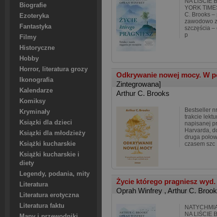
NA LIŚCIE
Biografie
YORK TIMESA
C. Brooks – 
Ezoteryka
zawodowo z
Fantastyka
szczęścia – 
p
Filmy
Historyczne
Hobby
Horror, literatura grozy
Odkrywanie nowej mocy. W po
Ikonografia
Zintegrowana]
Kalendarze
Arthur C. Brooks
Komiksy
Bestseller 
Kryminały
trakcie lektu
Ksiązki dla dzieci
napisanej p
Harvarda, d
Ksiązki dla młodzieży
druga połow
Książki kucharskie
czasem szc
Książki kucharskie i
diety
Legendy, podania, mity
Życie którego pragniesz wyd.
Literatura
Oprah Winfrey
,
Arthur C. Broo
Literatura erotyczna
Literatura faktu
NATYCHMI
NA LIŚCIE
Mapy i przewodniki