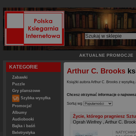
AKTUALNE PROMOCJE
KATEGORIE
Arthur C. Brooks
ks
Zabawki
Książki autora Arthur C. Brooks z wysyłką 
Puzzle
Gry planszowe
Chcesz otrzymać informacje o najnowsz
Szybka wysyłka
Sortuj wg
Promocja!
Albumy
Życie, którego pragniesz Sztu
Audiobooki
Oprah Winfrey
,
Arthur C. Broo
Bajka i baśń
NATYCHMI
Beletrystyka