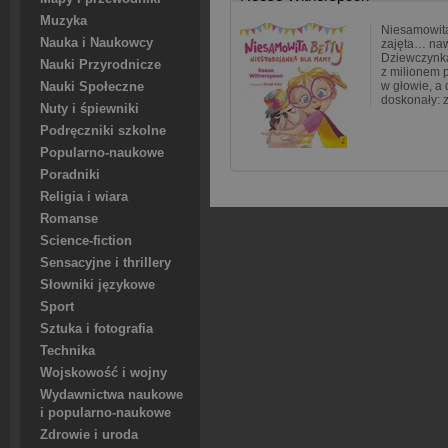
Muzyka
Niesamowita
Nauka i Naukowcy
zajęta… naw
Dziewczynka
Nauki Przyrodnicze
z milionem 
w głowie, a
Nauki Społeczne
doskonały: 
Nuty i śpiewniki
Podręczniki szkolne
Popularno-naukowe
Poradniki
Religia i wiara
Romanse
Science-fiction
Sensacyjne i thrillery
Słowniki językowe
Sport
Sztuka i fotografia
Technika
Wojskowość i wojny
Wydawnictwa naukowe
i popularno-naukowe
Zdrowie i uroda