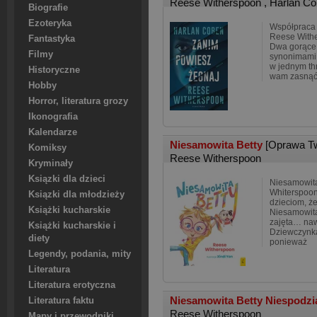
Reese Witherspoon
,
Harlan C
Biografie
Ezoteryka
Współpraca g
Reese Withe
Fantastyka
Dwa gorące
Filmy
synonimami 
w jednym thr
Historyczne
wam zasnąć.
Hobby
Horror, literatura grozy
Ikonografia
Kalendarze
Niesamowita Betty
[Oprawa T
Komiksy
Reese Witherspoon
Kryminały
Ksiązki dla dzieci
Niesamowit
Whiterspoon
Ksiązki dla młodzieży
dzieciom, że
Książki kucharskie
Niesamowita
zajęta… naw
Książki kucharskie i
Dziewczynka
diety
ponieważ
Legendy, podania, mity
Literatura
Literatura erotyczna
Niesamowita Betty Niespodz
Literatura faktu
Reese Witherspoon
Mapy i przewodniki