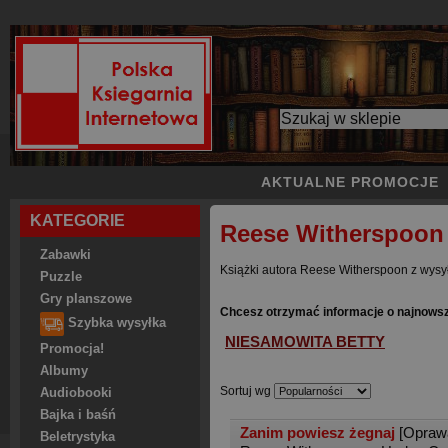
AKTUALNE PROMOCJE
KATEGORIE
Reese Witherspoon
Zabawki
Książki autora Reese Witherspoon z wysył
Puzzle
Gry planszowe
Chcesz otrzymać informacje o najnows
Szybka wysyłka
NIESAMOWITA BETTY
Promocja!
Albumy
Sortuj wg
Audiobooki
Bajka i baśń
Zanim powiesz żegnaj
[Opraw
Beletrystyka