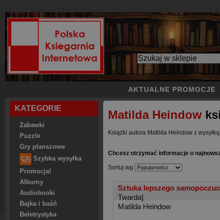
AKTUALNE PROMOCJE
KATEGORIE
Matilda Heindow
ksi
Zabawki
Książki autora Matilda Heindow z wysyłką
Puzzle
Gry planszowe
Chcesz otrzymać informacje o najnowsz
Szybka wysyłka
Sortuj wg
Promocja!
Albumy
Sztuka lepszego samopoczuci
Audiobooki
Twarda]
Bajka i baśń
Matilda Heindow
Beletrystyka