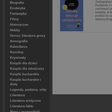
Zasługujesz 
Biografie
Każdemu z n
Ezoteryka
zachować po
książka, w k
Fantastyka
podróż ku u
Filmy
własną dro
Historyczne
Hobby
Horror, literatura grozy
Ikonografia
Kalendarze
Komiksy
Kryminały
Ksiązki dla dzieci
Ksiązki dla młodzieży
Książki kucharskie
Książki kucharskie i
diety
Legendy, podania, mity
Literatura
Literatura erotyczna
Literatura faktu
Mapy i przewodniki