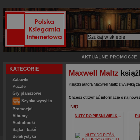
AKTUALNE PROMOCJE
KATEGORIE
Maxwell Maltz
książ
Zabawki
Książki autora Maxwell Maltz z wysyłką za
Puzzle
Gry planszowe
Chcesz otrzymać informacje o najnowsz
Szybka wysyłka
N/D
Promocja!
Albumy
NUTY DO PIEŚNI WIELKOPOSTNYCH I WIELKANOCNYCH + CD
PU
Audiobooki
Bajka i baśń
Beletrystyka