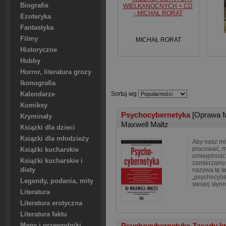
Biografie
Ezoteryka
Fantastyka
Filmy
MICHAŁ RORAT
Historyczne
Hobby
Horror, literatura grozy
Ikonografia
Sortuj wg
Kalendarze
Komiksy
Psychocybernetyka
[Oprawa 
Kryminały
Maxwell Maltz
Ksiązki dla dzieci
Ksiązki dla młodzieży
Aby nasz m
pracować, 
Książki kucharskie
umiejętność
Książki kucharskie i
zamierzamy 
diety
nazywa tę t
„psychocybe
Legendy, podania, mity
swojej słynn
Literatura
Literatura erotyczna
Literatura faktu
Psychocybernetyka Zasady k
Mapy i przewodniki