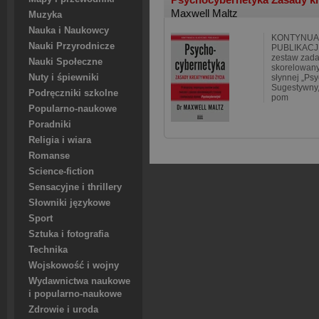
Maxwell Maltz
Muzyka
Nauka i Naukowcy
KONTYNUA
Nauki Przyrodnicze
PUBLIKACJI.
zestaw zada
Nauki Społeczne
skorelowany
Nuty i śpiewniki
słynnej „Psy
Sugestywny,
Podręczniki szkolne
pom
Popularno-naukowe
Poradniki
Religia i wiara
Romanse
Science-fiction
Sensacyjne i thrillery
Słowniki językowe
Sport
Sztuka i fotografia
Technika
Wojskowość i wojny
Wydawnictwa naukowe
i popularno-naukowe
Zdrowie i uroda