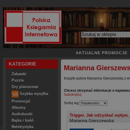
AKTUALNE PROMOCJE
KATEGORIE
Marianna Gierszew
Zabawki
Książki autora Marianna Gierszewska z wy
Puzzle
Gry planszowe
Chcesz otrzymać informacje o najnows
Szybka wysyłka
Subskrybuj
Promocja!
Sortuj wg
Albumy
Audiobooki
Trigger. Jak odzyskać wpływ, 
Marianna Gierszewska
Bajka i baśń
Beletrystyka