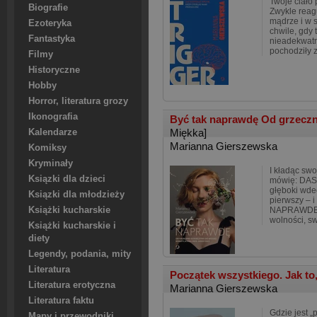
Twoje ciało 
Biografie
Zwykle reagu
mądrze i w s
Ezoteryka
chwile, gdy
Fantastyka
nieadekwatne
pochodziły z
Filmy
Historyczne
Hobby
Horror, literatura grozy
Ikonografia
Być tak naprawdę Od grzeczn
Miękka]
Kalendarze
Marianna Gierszewska
Komiksy
Kryminały
I kładąc swo
Ksiązki dla dzieci
mówię: DAS
głęboki wde
Ksiązki dla młodzieży
pierwszy – 
Książki kucharskie
NAPRAWDĘ. 
wolności, s
Książki kucharskie i
diety
Legendy, podania, mity
Literatura
Początek wszystkiego. Jak t
Literatura erotyczna
Marianna Gierszewska
Literatura faktu
Gdzie jest „
Mapy i przewodniki