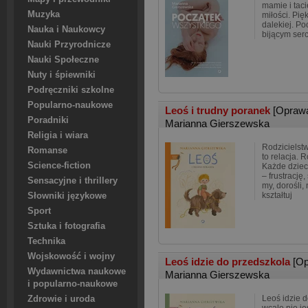
mamie i tacie
Muzyka
miłości. Pięk
dalekiej. Po
Nauka i Naukowcy
bijącym ser
Nauki Przyrodnicze
Nauki Społeczne
Nuty i śpiewniki
Podręczniki szkolne
Popularno-naukowe
Leoś i trudny poranek
[Opraw
Poradniki
Marianna Gierszewska
Religia i wiara
Rodzicielstw
Romanse
to relacja. R
Science-fiction
Każde dziec
– frustrację,
Sensacyjne i thrillery
my, dorośli
kształtuj
Słowniki językowe
Sport
Sztuka i fotografia
Technika
Wojskowość i wojny
Leoś idzie do przedszkola
[O
Wydawnictwa naukowe
Marianna Gierszewska
i popularno-naukowe
Leoś idzie d
Zdrowie i uroda