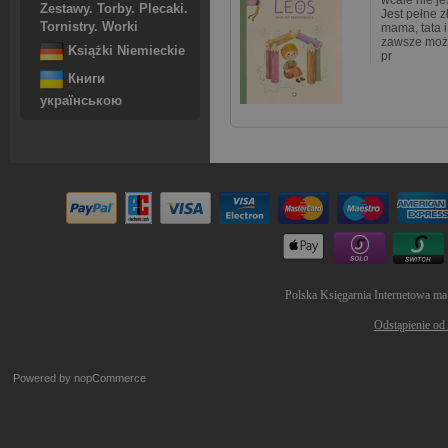
wcale nie jes
Zestawy. Torby. Plecaki.
Jest pełne zł
Tornistry. Worki
mama, tata i
zawsze można
Książki Niemieckie
pr
Книги
українською
Polska Księgarnia Internetowa ma
Odstąpienie od
Powered by
nopCommerce