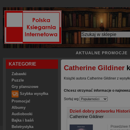
AKTUALNE PROMOCJE
KATEGORIE
Catherine Gildiner
k
Zabawki
Książki autora Catherine Gildiner z wysyłk
Puzzle
Gry planszowe
Chcesz otrzymać informacje o najnowsz
Szybka wysyłka
Sortuj wg
Promocja!
Albumy
Dzień dobry potworku Historie 
Audiobooki
Catherine Gildiner
Bajka i baśń
Prawdziwe hi
Beletrystyka