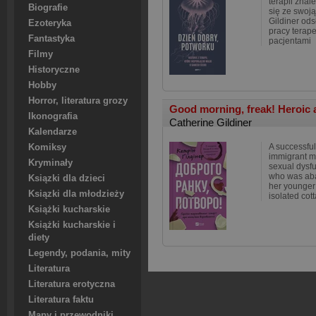
terapii znal
Biografie
się ze swoją
Gildiner ods
Ezoteryka
pracy terapeu
Fantastyka
pacjentami
Filmy
Historyczne
Hobby
Horror, literatura grozy
Good morning, freak! Heroic 
Ikonografia
Catherine Gildiner
Kalendarze
A successful
Komiksy
immigrant m
Kryminały
sexual dysf
who was aba
Ksiązki dla dzieci
her younger 
Ksiązki dla młodzieży
isolated cott
Książki kucharskie
Książki kucharskie i
diety
Legendy, podania, mity
Literatura
Literatura erotyczna
Literatura faktu
Mapy i przewodniki