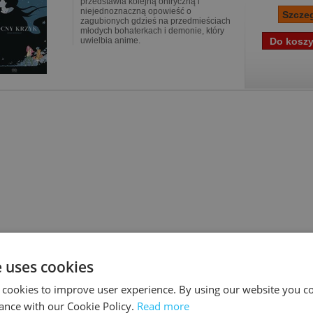
przedstawia kolejną oniryczną i
niejednoznaczną opowieść o
zagubionych gdzieś na przedmieściach
młodych bohaterkach i demonie, który
uwielbia anime.
e uses cookies
 cookies to improve user experience. By using our website you co
ance with our Cookie Policy.
Read more