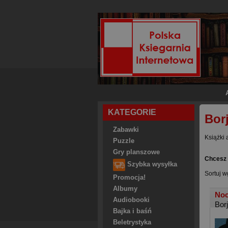
KATEGORIE
Bor
Zabawki
Książki 
Puzzle
Gry planszowe
Chcesz 
Szybka wysyłka
Sortuj w
Promocja!
Albumy
Noc
Audiobooki
Bor
Bajka i baśń
Beletrystyka