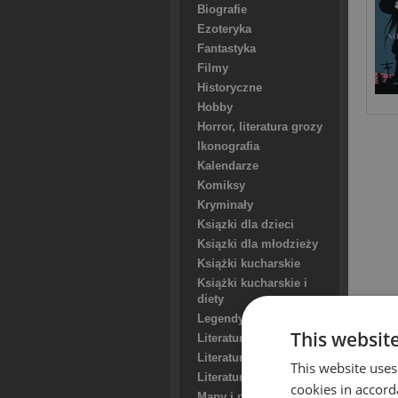
Biografie
Ezoteryka
Fantastyka
Filmy
Historyczne
Hobby
Horror, literatura grozy
Ikonografia
Kalendarze
Komiksy
Kryminały
Ksiązki dla dzieci
Ksiązki dla młodzieży
Książki kucharskie
Książki kucharskie i
diety
Legendy, podania, mity
This websit
Literatura
Literatura erotyczna
This website uses
Literatura faktu
cookies in accord
Mapy i przewodniki