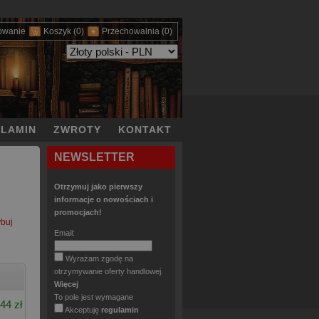
owanie
Koszyk
(0)
Przechowalnia
(0)
LAMIN
ZWROTY
KONTAKT
NEWSLETTER
Otrzymuj jako pierwszy
informacje o nowościach i
promocjach!
buj
Email:
Wyrażam zgodę na
otrzymywanie oferty handlowej.
Więcej
To pole jest wymagane
44 zł
Akceptuję
regulamin