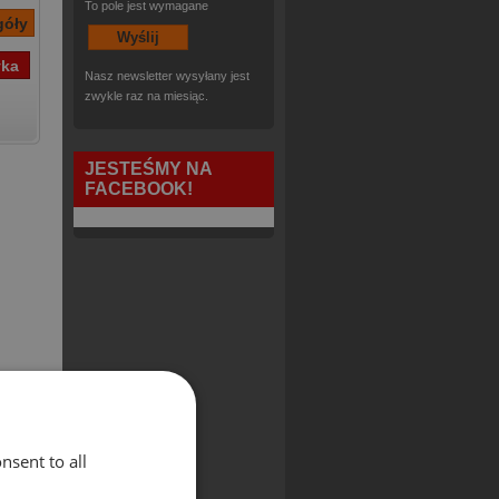
To pole jest wymagane
Nasz newsletter wysyłany jest
zwykle raz na miesiąc.
JESTEŚMY NA
FACEBOOK!
nsent to all