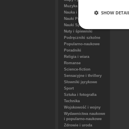
Muzyka
SHOW DETAI
Nauka i Naukowcy
Nauki Przyrodnicze
Nauki Społeczne
Nuty i śpiewniki
Podręczniki szkolne
Popularno-naukowe
Poradniki
Religia i wiara
Romanse
Science-fiction
Sensacyjne i thrillery
Słowniki językowe
Sport
Sztuka i fotografia
Technika
Wojskowość i wojny
Wydawnictwa naukowe
i popularno-naukowe
Zdrowie i uroda