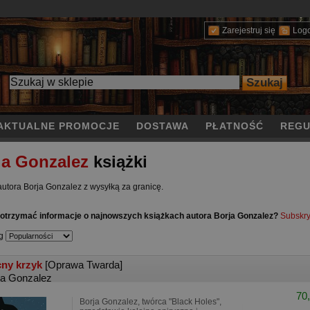
Zarejestruj się
Log
AKTUALNE PROMOCJE
DOSTAWA
PŁATNOŚĆ
REGU
ja Gonzalez
książki
autora Borja Gonzalez z wysyłką za granicę.
otrzymać informacje o najnowszych książkach autora Borja Gonzalez?
Subskry
g
ny krzyk
[Oprawa Twarda]
ja Gonzalez
70,
Borja Gonzalez, twórca "Black Holes",