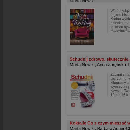
Marta Nowik
Wśród książ
piękne histo
Karina wyc
dziecka, mar
ta, która by
rówieśników
Schudnij zdrowo, skutecznie, 
Marta Nowik
,
Anna Zarębska-T
Zacznij z n
się, że nie 
kilogramy, a
wymarzoną w
zawsze. Twoj
10 lub 15 k
Koktajle Co z czym mieszać 
Marta Nowik
,
Barbara Acher-C