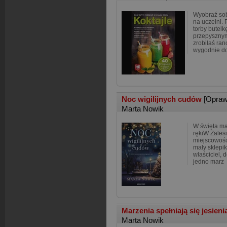
Wyobraź sob
na uczelni. 
torby butel
przepysznym
zrobiłaś ran
wygodnie d
Noc wigilijnych cudów
[Opraw
Marta Nowik
W święta ma
rękiW Zales
miejscowośc
mały sklepi
właściciel, 
jedno marz
Marzenia spełniają się jesien
Marta Nowik