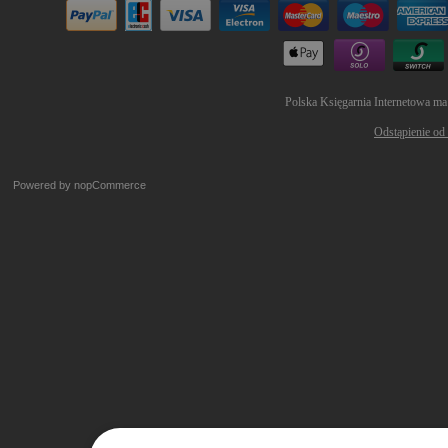
Polska Księgarnia Internetowa ma
Odstąpienie od
Powered by
nopCommerce