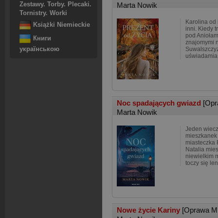
Zestawy. Torby. Plecaki.
Marta Nowik
Tornistry. Worki
Karolina od l
Książki Niemieckie
inni. Kiedy 
pod Aniołam
Книги
znajomymi n
українською
Suwalszczyz
uświadamia 
Noc spadających gwiazd
[Opr
Marta Nowik
Jeden wiecz
mieszkanek
miasteczka P
Natalia mie
niewielkim m
toczy się l
Nowe życie Kariny
[Oprawa M