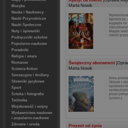
Marta Nowik
Muzyka
Nauka i Naukowcy
Wymienione 
Nauki Przyrodnicze
tajemnicza, 
wygląda na 
Nauki Społeczne
zdecydowani
Nuty i śpiewniki
Magda właśni
miłość przes
Podręczniki szkolne
Popularno-naukowe
Poradniki
Religia i wiara
Świąteczny abonament
[Opra
Romanse
Marta Nowik
Science-fiction
Sensacyjne i thrillery
Irena prowad
Słowniki językowe
Strzyże i ukł
opowieści kli
Sport
serdecznymi
Sztuka i fotografia
przed pełny
życiem z
Technika
Wojskowość i wojny
Wydawnictwa naukowe
i popularno-naukowe
Zdrowie i uroda
Prezent od życia