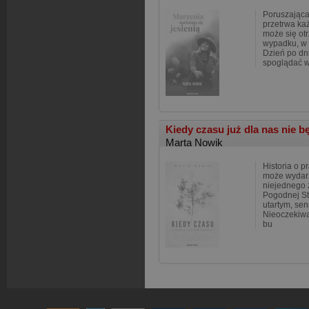
Poruszająca 
przetrwa ka
może się ot
wypadku, w 
Dzień po dni
spoglądać 
Kiedy czasu już dla nas nie b
Marta Nowik
Historia o p
może wydarz
niejednego 
Pogodnej St
utartym, se
Nieoczekiwa
bu