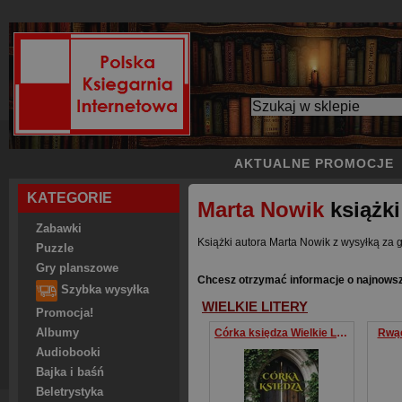
AKTUALNE PROMOCJE
KATEGORIE
Marta Nowik
książki
Zabawki
Książki autora Marta Nowik z wysyłką za g
Puzzle
Gry planszowe
Chcesz otrzymać informacje o najnows
Szybka wysyłka
WIELKIE LITERY
Promocja!
Albumy
Córka księdza Wielkie Litery
Rwąc
Audiobooki
Bajka i baśń
Beletrystyka