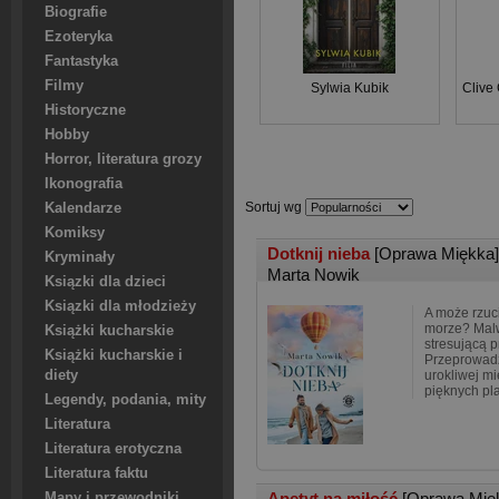
Biografie
Ezoteryka
Fantastyka
Filmy
Sylwia Kubik
Clive
Historyczne
Hobby
Horror, literatura grozy
Ikonografia
Sortuj wg
Kalendarze
Komiksy
Dotknij nieba
[Oprawa Miękka]
Kryminały
Marta Nowik
Ksiązki dla dzieci
Ksiązki dla młodzieży
A może rzuc
morze? Malw
Książki kucharskie
stresującą p
Książki kucharskie i
Przeprowadz
diety
urokliwej m
pięknych pl
Legendy, podania, mity
Literatura
Literatura erotyczna
Literatura faktu
Apetyt na miłość
[Oprawa Mię
Mapy i przewodniki