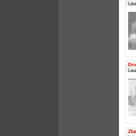
Lau
Dro
Lau
Zba