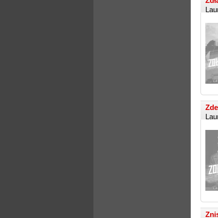
Zdł
Lau
Zde
Lau
Zni