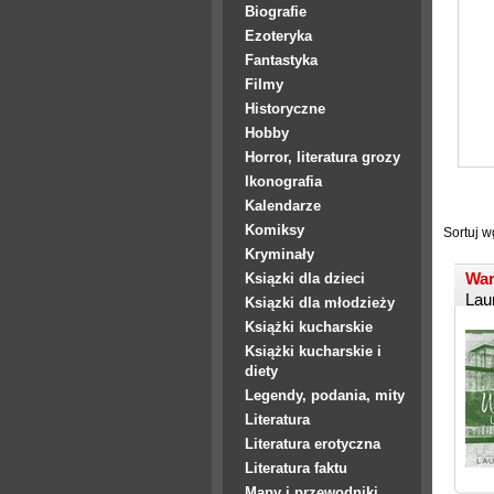
Biografie
Ezoteryka
Fantastyka
Filmy
Historyczne
Hobby
Horror, literatura grozy
Ikonografia
Kalendarze
Komiksy
Sortuj w
Kryminały
Wa
Ksiązki dla dzieci
Lau
Ksiązki dla młodzieży
Książki kucharskie
Książki kucharskie i
diety
Legendy, podania, mity
Literatura
Literatura erotyczna
Literatura faktu
Mapy i przewodniki