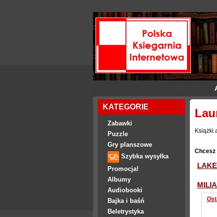
KATEGORIE
Lau
Zabawki
Książki 
Puzzle
Gry planszowe
Chcesz 
Szybka wysyłka
LAKE
Promocja!
Albumy
MILI
Audiobooki
Ost
Bajka i baśń
Beletrystyka