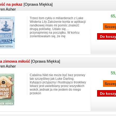
ość na pokaz
[Oprawa Miękka]
ren Asher
65,
Trzeci tom cyklu o miliarderach z Lake
Wisteria Lily Założenie konta w aplikacji
randkowej miało mi pomóc znaleźć
drugą połówkę. Udało się…
przynajmniej na początku. W końcu
zorientowałam się, że mę
a zimowa miłość
[Oprawa Miękka]
ren Asher
59,
Catalina Nikt nie może być bez przerwy
tak szczęśliwy jak Luke Darling.
Irytująco przyjazny i frustrująco troskliwy
lekarz jest uwielbiany przez wszystkich
wokół, jednak ja nie jestem do niego
przekon