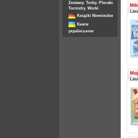
Zestawy. Torby. Plecaki.
Mił
Tornistry. Worki
Lau
Książki Niemieckie
Книги
українською
Moj
Lau