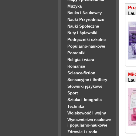
Muzyka
Pro
Lau
Nauka i Naukowcy
Nauki Przyrodnicze
Nauki Społeczne
Nuty i śpiewniki
Podręczniki szkolne
Popularno-naukowe
Poradniki
Religia i wiara
Romanse
Science-fiction
Mił
Lau
Sensacyjne i thrillery
Słowniki językowe
Sport
Sztuka i fotografia
Technika
Wojskowość i wojny
Wydawnictwa naukowe
i popularno-naukowe
Zdrowie i uroda