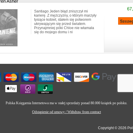
ren Asher
67,
Santiago Jeden błąd zniszczył mi
karierę. Z mężczyzny, o którym marzyły
tysiące kobiet, stałem się potworem
ukrywającym się przed światem.
Przynajmniej póki Chloe nie włamała
się do mojego domu i ni
Polska Księgarnia Internetowa ma w stałej sprzedaży ponad 80.000 książek po polsku.
Odstąpienie od umowy / Withdraw from contract
Copyright © 2026 Pols