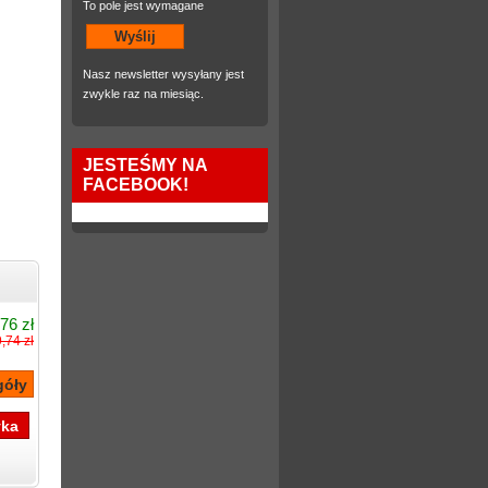
To pole jest wymagane
Nasz newsletter wysyłany jest
zwykle raz na miesiąc.
JESTEŚMY NA
FACEBOOK!
76 zł
,74 zł