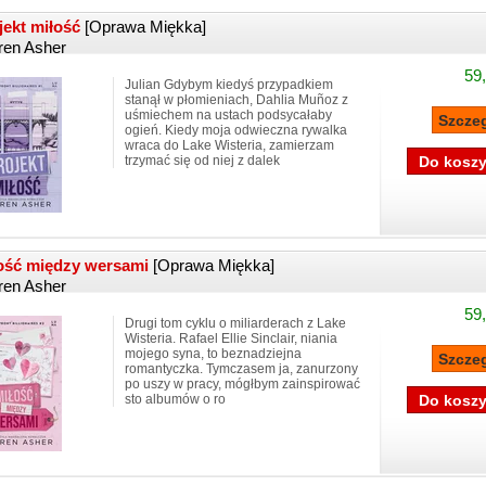
jekt miłość
[Oprawa Miękka]
ren Asher
59,
Julian Gdybym kiedyś przypadkiem
stanął w płomieniach, Dahlia Muñoz z
uśmiechem na ustach podsycałaby
ogień. Kiedy moja odwieczna rywalka
wraca do Lake Wisteria, zamierzam
trzymać się od niej z dalek
ość między wersami
[Oprawa Miękka]
ren Asher
59,
Drugi tom cyklu o miliarderach z Lake
Wisteria. Rafael Ellie Sinclair, niania
mojego syna, to beznadziejna
romantyczka. Tymczasem ja, zanurzony
po uszy w pracy, mógłbym zainspirować
sto albumów o ro