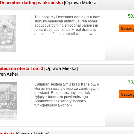
December darling w.ukraińska
[Oprawa Miękka]
50,
The book My December darling is a love
story by American author Lauren Asher
about overcoming emotional barriers in
romantic relationships. A real drama is
about to unfold in a small winter town.
ateczna oferta Tom 3
[Oprawa Miękka]
ren Asher
73,
Callahan Jestem tym z braci Kane’ów, o
którym wszyscy plotkują za zamkniętymi
drzwiami. Rozpieszczony dzieciak
żyjący z funduszu powierniczego.
Sportowiec bez kariery. Wysoko
funkcjonujący alkoholik