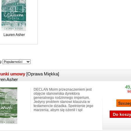
Lauren Asher
g
runki umowy
[Oprawa Miękka]
ren Asher
49,
DECLAN Moim przeznaczeniem jest
59
objęcie stanowiska dyrektora
generalnego rodzinnego imperium.
Jedyny problem stanowi klauzula w
testamencie dziadka. Spełnienie jego
marzenia, abym się ożenił i spł