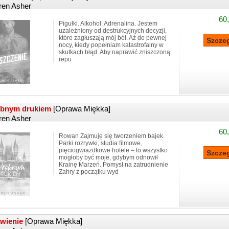
ren Asher
60,
Pigułki. Alkohol. Adrenalina. Jestem
uzależniony od destrukcyjnych decyzji,
które zagłuszają mój ból. Aż do pewnej
nocy, kiedy popełniam katastrofalny w
skutkach błąd. Aby naprawić zniszczoną
repu
bnym drukiem
[Oprawa Miękka]
ren Asher
60,
Rowan Zajmuję się tworzeniem bajek.
Parki rozrywki, studia filmowe,
pięciogwiazdkowe hotele – to wszystko
mogłoby być moje, gdybym odnowił
Krainę Marzeń. Pomysł na zatrudnienie
Zahry z początku wyd
wienie
[Oprawa Miękka]