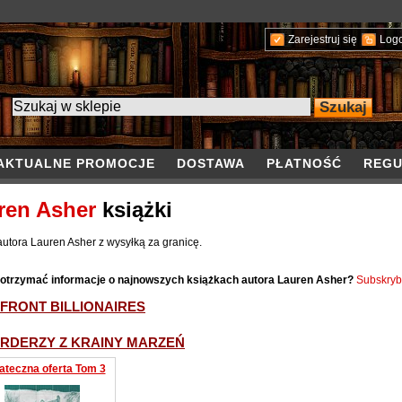
Zarejestruj się
Log
AKTUALNE PROMOCJE
DOSTAWA
PŁATNOŚĆ
REGU
ren Asher
książki
autora Lauren Asher z wysyłką za granicę.
otrzymać informacje o najnowszych książkach autora Lauren Asher?
Subskryb
FRONT BILLIONAIRES
ARDERZY Z KRAINY MARZEŃ
ateczna oferta Tom 3