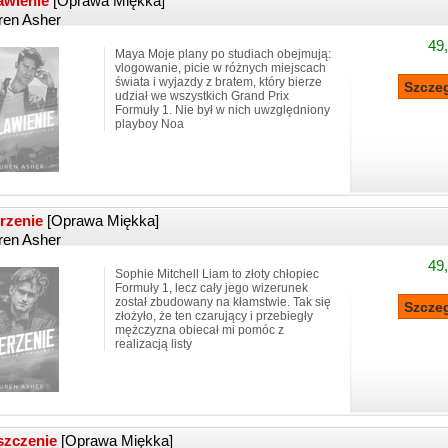
awienie
[Oprawa Miękka]
ren Asher
49,
Maya Moje plany po studiach obejmują:
vlogowanie, picie w różnych miejscach
świata i wyjazdy z bratem, który bierze
udział we wszystkich Grand Prix
Formuły 1. Nie był w nich uwzględniony
playboy Noa
rzenie
[Oprawa Miękka]
ren Asher
49,
Sophie Mitchell Liam to złoty chłopiec
Formuły 1, lecz cały jego wizerunek
został zbudowany na kłamstwie. Tak się
złożyło, że ten czarujący i przebiegły
mężczyzna obiecał mi pomóc z
realizacją listy
szczenie
[Oprawa Miękka]