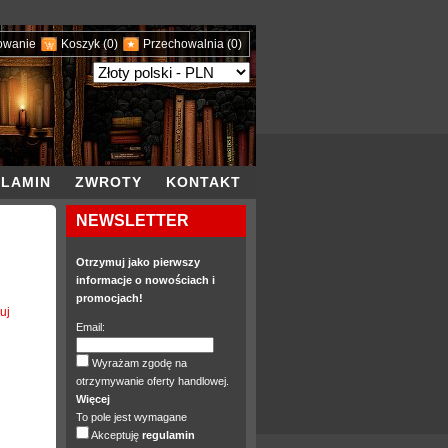
owanie
Koszyk
(0)
Przechowalnia
(0)
LAMIN
ZWROTY
KONTAKT
NEWSLETTER
Otrzymuj jako pierwszy
informacje o nowościach i
promocjach!
uj
Email:
Wyrażam zgodę na
otrzymywanie oferty handlowej.
Więcej
To pole jest wymagane
Akceptuję
regulamin