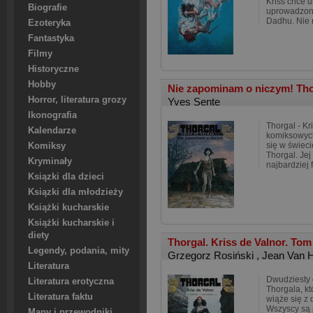
Kriss chce 
Biografie
uprowadzon
Dadhu. Nie 
Ezoteryka
Fantastyka
Filmy
Historyczne
Hobby
Nie zapominam o niczym! Thorg
Horror, literatura grozy
Yves Sente
Ikonografia
Thorgal - Kr
Kalendarze
komiksowych
się w świeci
Komiksy
Thorgal. Jej
Kryminały
najbardziej 
Ksiązki dla dzieci
Ksiązki dla młodzieży
Książki kucharskie
Książki kucharskie i
diety
Thorgal. Kriss de Valnor. To
Legendy, podania, mity
Grzegorz Rosiński
,
Jean Van
Literatura
Dwudziesty
Literatura erotyczna
Thorgala, kt
Literatura faktu
wiąże się z
Wszyscy są 
Mapy i przewodniki