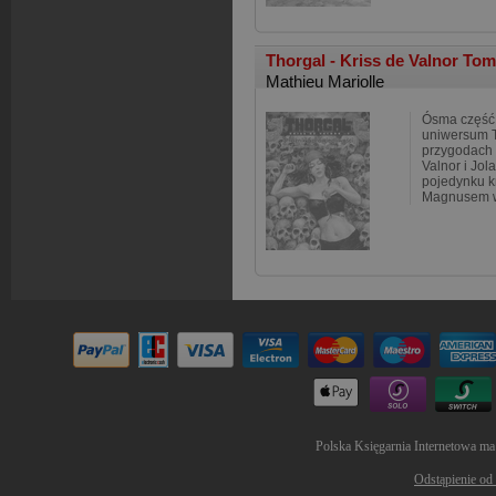
Thorgal - Kriss de Valnor Tom
Mathieu Mariolle
Ósma część 
uniwersum T
przygodach 
Valnor i Jol
pojedynku k
Magnusem wt
Polska Księgarnia Internetowa ma
Odstąpienie od