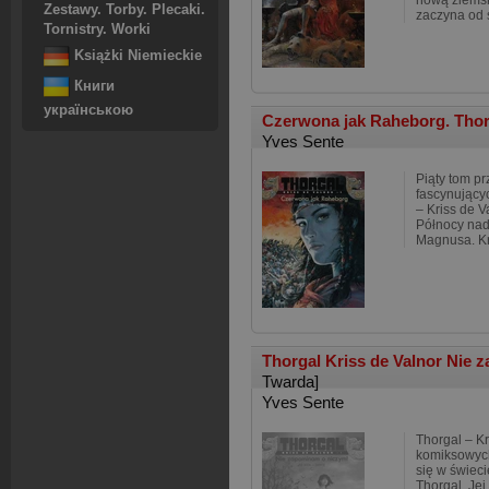
nową ziemsk
Zestawy. Torby. Plecaki.
zaczyna od 
Tornistry. Worki
Książki Niemieckie
Книги
українською
Czerwona jak Raheborg. Thorga
Yves Sente
Piąty tom pr
fascynujący
– Kriss de 
Północy nad
Magnusa. Kr
Thorgal Kriss de Valnor Nie
Twarda]
Yves Sente
Thorgal – Kr
komiksowych
się w świeci
Thorgal. Jej