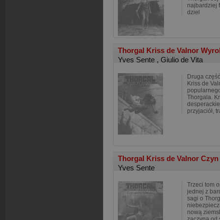
najbardziej 
dziel
Thorgal Kriss de Valnor Wyro
Yves Sente
,
Giulio de Vita
Druga część
Kriss de Val
popularnego
Thorgala. Kr
desperackie
przyjaciół, tr
Thorgal Kriss de Valnor Czy
Yves Sente
Trzeci tom 
jednej z bar
sagi o Thorg
niebezpiecz
nową ziemsk
zaczyna od 