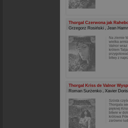
Thorgal Czerwona jak Raheb
Grzegorz Rosiński
,
Jean Ham
Na ziemie W
wielka armi
Valnor wraz
królem Tal
przygotować
bitwy z naje
Thorgal Kriss de Valnor Wysp
Roman Surżenko
,
Xavier Dori
Szósta częś
Thorgala se
pięknej Kris
bitwie w dol
królowa Półn
zarówno ludz