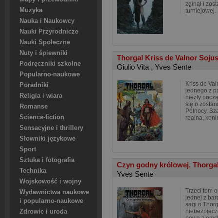
zginął i zo
Muzyka
turniejowej.
Nauka i Naukowcy
Nauki Przyrodnicze
Nauki Społeczne
Nuty i śpiewniki
Thorgal Kriss de Valnor Soj
Podręczniki szkolne
Giulio Vita
,
Yves Sente
Popularno-naukowe
Kriss de Val
Poradniki
jednego z p
Religia i wiara
niezły począ
się o zosta
Romanse
Północy. Sz
Science-fiction
realna, kon
Sensacyjne i thrillery
Słowniki językowe
Sport
Sztuka i fotografia
Czyn godny królowej. Thorgal
Technika
Yves Sente
Wojskowość i wojny
Trzeci tom 
Wydawnictwa naukowe
jednej z bar
i popularno-naukowe
sagi o Thorg
niebezpiecz
Zdrowie i uroda