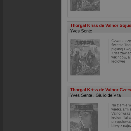
Thorgal Kriss de Valnor Soj
Yves Sente
Czwarta częś
świecie Tho
pięknej i wo
Kriss zawła
wikingów, a 
królowej
Thorgal Kriss de Valnor Cze
Yves Sente
,
Giulio de Vita
Na ziemie W
wielka armi
Valnor wraz
królem Tal
przygotować
bitwy z naje