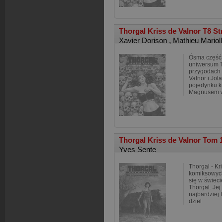
Thorgal Kriss de Valnor T8 S
Xavier Dorison
,
Mathieu Mariol
Ósma część 
uniwersum T
przygodach 
Valnor i Jol
pojedynku k
Magnusem wt
Thorgal Kriss de Valnor Tom 
Yves Sente
Thorgal - Kr
komiksowych
się w świeci
Thorgal. Jej
najbardziej 
dziel