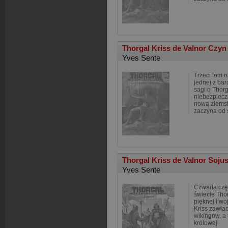
Thorgal Kriss de Valnor Czy
Yves Sente
Trzeci tom 
jednej z bar
sagi o Thorg
niebezpiecz
nową ziemsk
zaczyna od 
Thorgal Kriss de Valnor Soj
Yves Sente
Czwarta częś
świecie Tho
pięknej i wo
Kriss zawła
wikingów, a 
królowej