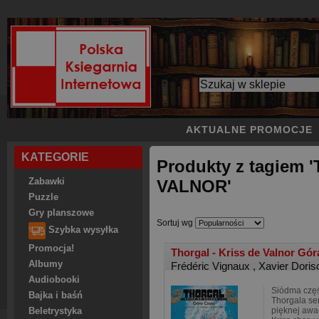
AKTUALNE PROMOCJE
KATEGORIE
Produkty z tagiem
Zabawki
VALNOR'
Puzzle
Gry planszowe
Sortuj wg
Szybka wysyłka
Promocja!
Thorgal - Kriss de Valnor Gó
Albumy
Frédéric Vignaux
,
Xavier Doris
Audiobooki
Siódma częś
Bajka i baśń
Thorgala se
pięknej awan
Beletrystyka