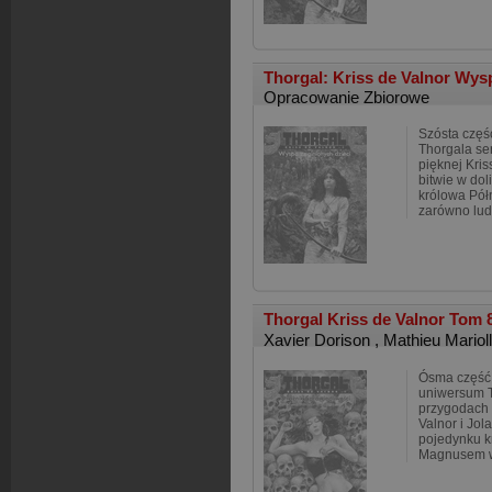
Thorgal: Kriss de Valnor Wysp
Opracowanie Zbiorowe
Szósta częś
Thorgala se
pięknej Kris
bitwie w dol
królowa Półn
zarówno ludz
Thorgal Kriss de Valnor Tom 
Xavier Dorison
,
Mathieu Mariol
Ósma część 
uniwersum T
przygodach 
Valnor i Jol
pojedynku k
Magnusem wt