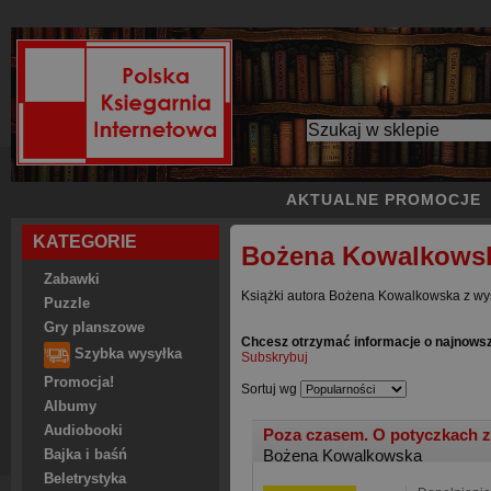
AKTUALNE PROMOCJE
KATEGORIE
Bożena Kowalkows
Zabawki
Książki autora Bożena Kowalkowska z wys
Puzzle
Gry planszowe
Chcesz otrzymać informacje o najnows
Szybka wysyłka
Subskrybuj
Promocja!
Sortuj wg
Albumy
Audiobooki
Poza czasem. O potyczkach 
Bożena Kowalkowska
Bajka i baśń
Beletrystyka