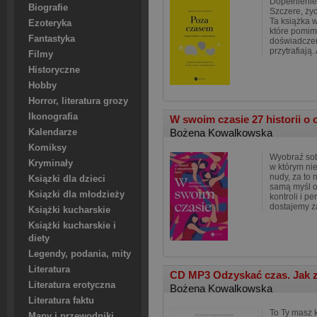
Dopełnienie
Biografie
Szczere, życ
Ta książka w
Ezoteryka
które pomim
Fantastyka
doświadczen
przytrafiają. 
Filmy
Historyczne
Hobby
Horror, literatura grozy
Ikonografia
W swoim czasie 27 historii o
Bożena Kowalkowska
Kalendarze
Komiksy
Wyobraź sobi
Kryminały
w którym ni
nudy, za to 
Ksiązki dla dzieci
samą myśl o 
Ksiązki dla młodzieży
kontroli i pe
dostajemy z
Książki kucharskie
Książki kucharskie i
diety
Legendy, podania, mity
Literatura
CD MP3 Odzyskać czas. Jak zr
Literatura erotyczna
Bożena Kowalkowska
Literatura faktu
To Ty masz 
Mapy i przewodniki