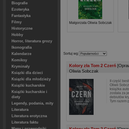
Biografie
Ezoteryka
Fantastyka
Filmy
Małgorzata Oliwia Sobczak
Historyczne
Hobby
Horror, literatura grozy
Ikonografia
Sortuj wg
Kalendarze
Komiksy
Kolory zła Tom 2 Czerń
[Opra
Kryminały
Oliwia Sobczak
Ksiązki dla dzieci
Ksiązki dla młodzieży
II część bes
Oliwii Sobcz
Książki kucharskie
książka aut
Książki kucharskie i
została za 
diety
debiutów kry
Tym razem 
Legendy, podania, mity
Literatura
Literatura erotyczna
Literatura faktu
Kolory zła Tom 2 Czerń
[Opra
Mapy i przewodniki