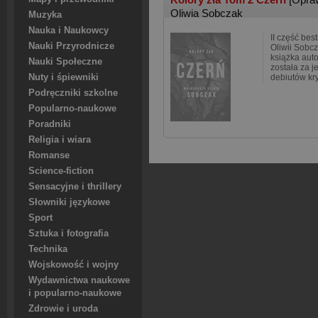
Oliwia Sobczak
Muzyka
Nauka i Naukowcy
II część bes
Nauki Przyrodnicze
Oliwii Sobcz
książka aut
Nauki Społeczne
została za 
Nuty i śpiewniki
debiutów kry
Podręczniki szkolne
Popularno-naukowe
Poradniki
Religia i wiara
Romanse
Science-fiction
Sensacyjne i thrillery
Słowniki językowe
Sport
Sztuka i fotografia
Technika
Wojskowość i wojny
Wydawnictwa naukowe
i popularno-naukowe
Zdrowie i uroda