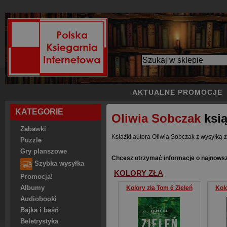
AKTUALNE PROMOCJE
KATEGORIE
Oliwia Sobczak
ksią
Zabawki
Książki autora Oliwia Sobczak z wysyłką z
Puzzle
Gry planszowe
Chcesz otrzymać informacje o najnowsz
Szybka wysyłka
KOLORY ZŁA
Promocja!
Albumy
Kolory zła Tom 6 Zieleń
Kol
Audiobooki
Bajka i baśń
Beletrystyka