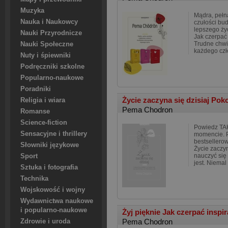
Muzyka
Mądra, pełna
Nauka i Naukowcy
czułości bu
lepszego życ
Nauki Przyrodnicze
Jak czerpać 
Trudne chwil
Nauki Społeczne
każdego czł
Nuty i śpiewniki
Podręczniki szkolne
Popularno-naukowe
Poradniki
Życie zaczyna się dzisiaj Poko
Religia i wiara
Pema Chodron
Romanse
Science-fiction
Powiedz TAK
Sensacyjne i thrillery
momencie. 
bestsellero
Słowniki językowe
Życie zaczyn
nauczyć się 
Sport
jest. Niema
Sztuka i fotografia
Technika
Wojskowość i wojny
Wydawnictwa naukowe
i popularno-naukowe
Żyj pięknie Jak czerpać inspir
Pema Chodron
Zdrowie i uroda