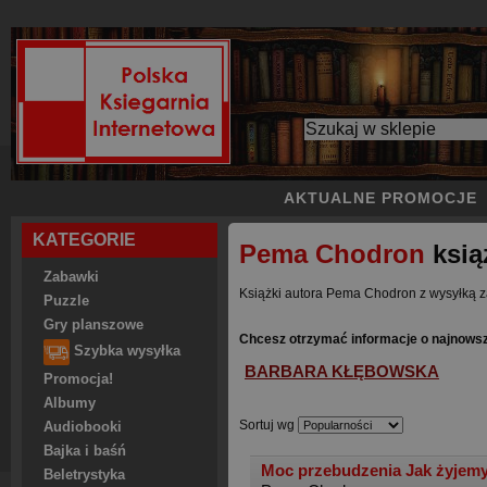
AKTUALNE PROMOCJE
KATEGORIE
Pema Chodron
ksią
Zabawki
Książki autora Pema Chodron z wysyłką z
Puzzle
Gry planszowe
Chcesz otrzymać informacje o najnows
Szybka wysyłka
BARBARA KŁĘBOWSKA
Promocja!
Albumy
Sortuj wg
Audiobooki
Bajka i baśń
Moc przebudzenia Jak żyjem
Beletrystyka