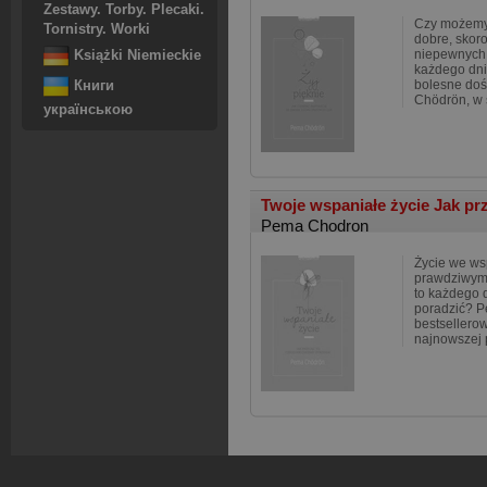
Zestawy. Torby. Plecaki.
Czy możemy 
Tornistry. Worki
dobre, skoro
niepewnych
Książki Niemieckie
każdego dni
bolesne do
Книги
Chödrön, w s
українською
Twoje wspaniałe życie Jak prz
Pema Chodron
Życie we ws
prawdziwym
to każdego d
poradzić? P
bestsellero
najnowszej 