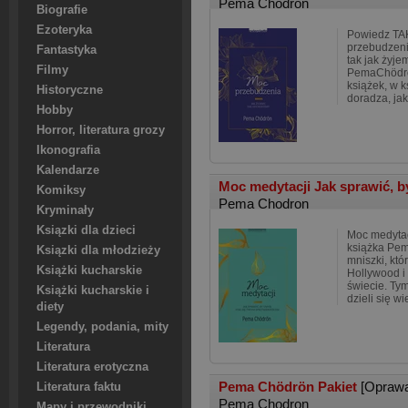
Pema Chodron
Biografie
Ezoteryka
Powiedz TAK 
przebudzeni
Fantastyka
tak jak żyje
Filmy
PemaChödrön
książek, w 
Historyczne
doradza, jak
Hobby
Horror, literatura grozy
Ikonografia
Kalendarze
Moc medytacji Jak sprawić, by
Komiksy
Pema Chodron
Kryminały
Ksiązki dla dzieci
Moc medytac
książka Pem
Ksiązki dla młodzieży
mniszki, kt
Książki kucharskie
Hollywood i 
świecie. T
Książki kucharskie i
dzieli się w
diety
Legendy, podania, mity
Literatura
Literatura erotyczna
Pema Chödrön Pakiet
[Opraw
Literatura faktu
Pema Chodron
Mapy i przewodniki