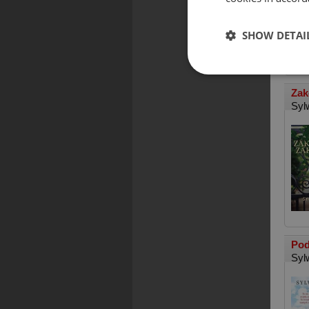
SHOW DETAI
Zak
Syl
Pod
Syl