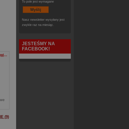
To pole jest wymagane
Nasz newsletter wysyłany jest
zwykle raz na miesiąc.
JESTEŚMY NA
FACEBOOK!
A na niebie blask od gwiazd Opowieści na Boże Narodzenie
owe
E (9)