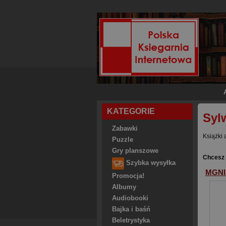
KATEGORIE
Syl
Zabawki
Książki 
Puzzle
Gry planszowe
Chcesz 
Szybka wysyłka
MGNI
Promocja!
Albumy
Audiobooki
Bajka i baśń
Beletrystyka