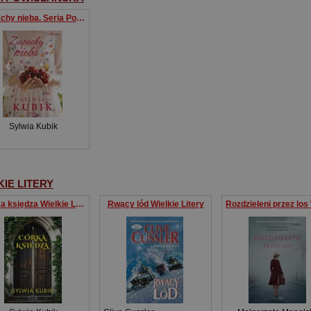
Zapachy nieba. Seria Powiślańska. Tom 5
Sylwia Kubik
KIE LITERY
Córka księdza Wielkie Litery
Rwący lód Wielkie Litery