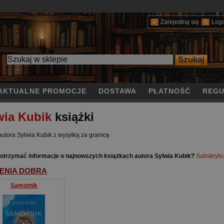
Zarejestruj się
Log
AKTUALNE PROMOCJE
DOSTAWA
PŁATNOŚĆ
REGU
wia Kubik
książki
autora Sylwia Kubik z wysyłką za granicę.
otrzymać informacje o najnowszych książkach autora Sylwia Kubik?
Subskrybu
ENIA DOBRA
Samotnik