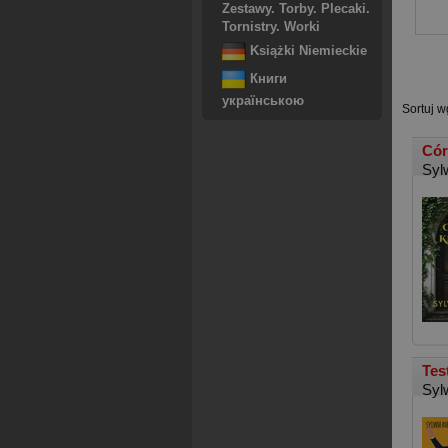
Zestawy. Torby. Plecaki.
Tornistry. Worki
Książki Niemieckie
Книги
українською
Sortuj w
Cór
Syl
Tes
Syl