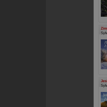
Zim
Syl
Jes
Syl