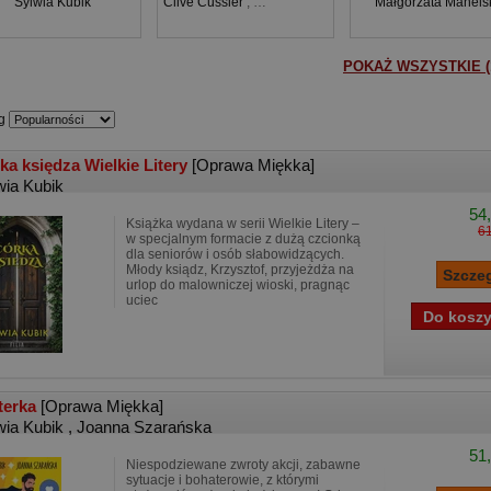
Sylwia Kubik
Clive Cussler
,
Graham Brown
Małgorzata Manels
POKAŻ WSZYSTKIE (
g
ka księdza Wielkie Litery
[Oprawa Miękka]
wia Kubik
54,
Książka wydana w serii Wielkie Litery –
61
w specjalnym formacie z dużą czcionką
dla seniorów i osób słabowidzących.
Młody ksiądz, Krzysztof, przyjeżdża na
urlop do malowniczej wioski, pragnąc
uciec
terka
[Oprawa Miękka]
wia Kubik
,
Joanna Szarańska
51,
Niespodziewane zwroty akcji, zabawne
sytuacje i bohaterowie, z którymi