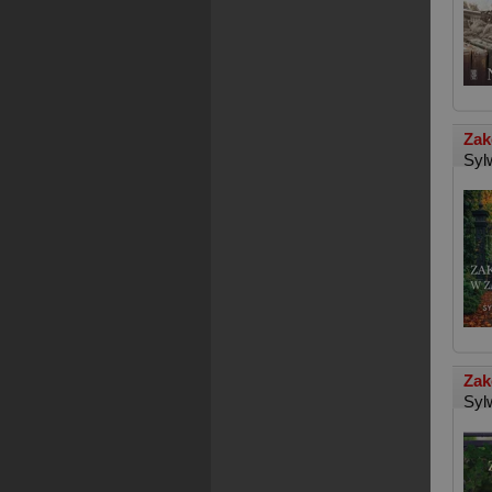
Zak
Syl
Zak
Syl