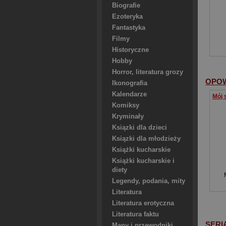
Biografie
Ezoteryka
Fantastyka
Filmy
Historyczne
Hobby
Horror, literatura grozy
OPOW
Ikonografia
Kalendarze
Komiksy
Kryminały
Ksiązki dla dzieci
Ksiązki dla młodzieży
Książki kucharskie
Książki kucharskie i
diety
Legendy, podania, mity
Literatura
Literatura erotyczna
Literatura faktu
SERI
Mapy i przewodniki