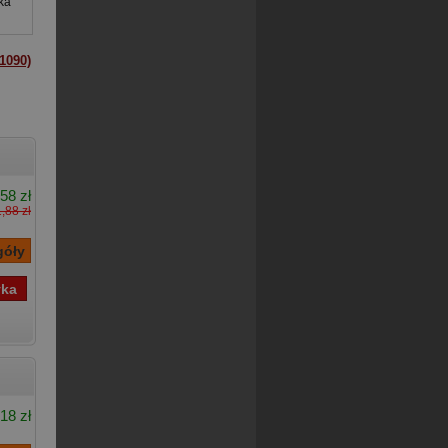
ka
1090)
58 zł
,88 zł
18 zł