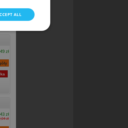
CCEPT ALL
49 zł
43 zł
,04 zł