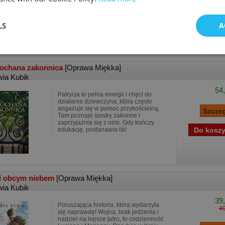
dziesięć hektarów ziemi. Wreszcie po
latach życia pod butem zaborców mógł
zacząć budować
LS
A
ochana zakonnica
[Oprawa Miękka]
wia Kubik
54,
Patrycja to pełna energii i chęci do
działania dziewczyna, która często
angażuje się w pomoc przykościelną.
Tam poznaje siostry zakonne i
zaprzyjaźnia się z nimi. Gdy kończy
edukację, postanawia iść
 obcym niebem
[Oprawa Miękka]
wia Kubik
39,
Poruszająca historia, która wydarzyła
49
się naprawdę! Wojna, brak jedzenia i
nadziei na lepsze jutro, to codzienność