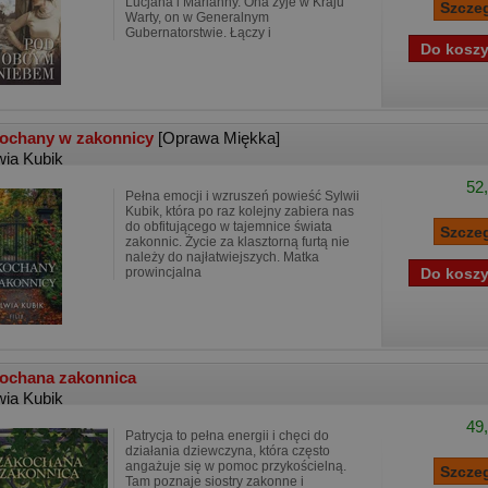
Lucjana i Marianny. Ona żyje w Kraju
Warty, on w Generalnym
Gubernatorstwie. Łączy i
ochany w zakonnicy
[Oprawa Miękka]
wia Kubik
52,
Pełna emocji i wzruszeń powieść Sylwii
Kubik, która po raz kolejny zabiera nas
do obfitującego w tajemnice świata
zakonnic. Życie za klasztorną furtą nie
należy do najłatwiejszych. Matka
prowincjalna
ochana zakonnica
wia Kubik
49,
Patrycja to pełna energii i chęci do
działania dziewczyna, która często
angażuje się w pomoc przykościelną.
Tam poznaje siostry zakonne i