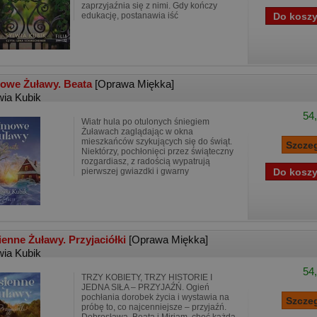
zaprzyjaźnia się z nimi. Gdy kończy
edukację, postanawia iść
owe Żuławy. Beata
[Oprawa Miękka]
wia Kubik
54,
Wiatr hula po otulonych śniegiem
Żuławach zaglądając w okna
mieszkańców szykujących się do świąt.
Niektórzy, pochłonięci przez świąteczny
rozgardiasz, z radością wypatrują
pierwszej gwiazdki i gwarny
ienne Żuławy. Przyjaciółki
[Oprawa Miękka]
wia Kubik
54,
TRZY KOBIETY, TRZY HISTORIE I
JEDNA SIŁA – PRZYJAŹŃ. Ogień
pochłania dorobek życia i wystawia na
próbę to, co najcenniejsze – przyjaźń.