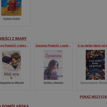
Sylwia Kubik
IEŚCI Z WIARY
Mój syn Powieść o dojrzewaniu do miłości
Zuzanna Powieść o uzdrowieniu serca
Magdalena Mikutel
Emilia Litwinko
Opracowanie Zbior
POKAŻ WSZYSTKI
A POWIŚLAŃSKA