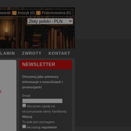
owanie
Koszyk
(0)
Przechowalnia
(0)
LAMIN
ZWROTY
KONTAKT
NEWSLETTER
Otrzymuj jako pierwszy
informacje o nowościach i
promocjach!
j
Email:
Wyrażam zgodę na
otrzymywanie oferty handlowej.
Więcej
To pole jest wymagane
Akceptuję
regulamin