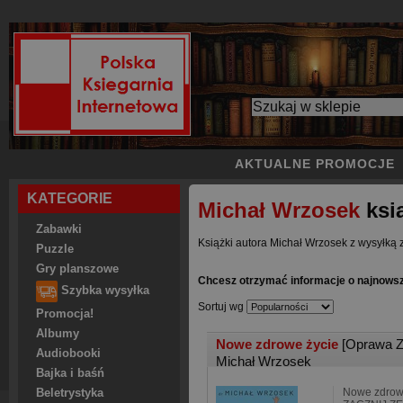
AKTUALNE PROMOCJE
KATEGORIE
Michał Wrzosek
ksi
Zabawki
Książki autora Michał Wrzosek z wysyłką 
Puzzle
Gry planszowe
Chcesz otrzymać informacje o najnows
Szybka wysyłka
Sortuj wg
Promocja!
Albumy
Nowe zdrowe życie
[Oprawa Z
Audiobooki
Michał Wrzosek
Bajka i baśń
Nowe zdrowe
Beletrystyka