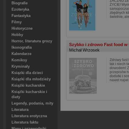
ZACZNIJ Z
Biografie
ŻYCIE! Wym
samopoczuci
Ezoteryka
zbędnych ki
Fantastyka
świetnie, al
Filmy
Historyczne
Hobby
Horror, literatura grozy
Szybko i zdrowo Fast food w w
Ikonografia
Michał Wrzosek
Kalendarze
Zdrowy fast
Komiksy
tak i niech 
Kryminały
dowodem! Zn
przepisów na
Ksiązki dla dzieci
dodatki i so
Ksiązki dla młodzieży
nawet najwi
Książki kucharskie
Książki kucharskie i
diety
Legendy, podania, mity
Literatura
Literatura erotyczna
Literatura faktu
Mapy i przewodniki