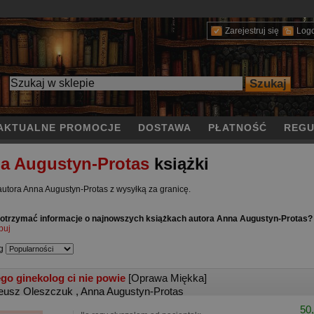
Zarejestruj się
Log
AKTUALNE PROMOCJE
DOSTAWA
PŁATNOŚĆ
REGU
a Augustyn-Protas
książki
autora Anna Augustyn-Protas z wysyłką za granicę.
otrzymać informacje o najnowszych książkach autora Anna Augustyn-Protas?
buj
g
go ginekolog ci nie powie
[Oprawa Miękka]
eusz Oleszczuk
,
Anna Augustyn-Protas
50,