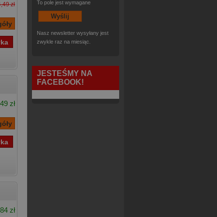
To pole jest wymagane
,49 zł
Nasz newsletter wysyłany jest
zwykle raz na miesiąc.
JESTEŚMY NA
FACEBOOK!
49 zł
84 zł