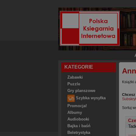
KATEGORIE
Ann
Zabawki
Książki 
Puzzle
Gry planszowe
Chcesz 
Szybka wysyłka
Subskry
Promocja!
Sortuj w
Albumy
Audiobooki
Cze
Tad
Bajka i baśń
Beletrystyka