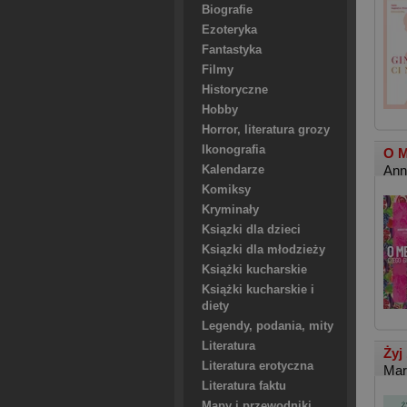
Biografie
Ezoteryka
Fantastyka
Filmy
Historyczne
Hobby
Horror, literatura grozy
Ikonografia
O M
Ann
Kalendarze
Komiksy
Kryminały
Ksiązki dla dzieci
Ksiązki dla młodzieży
Książki kucharskie
Książki kucharskie i
diety
Legendy, podania, mity
Literatura
Żyj
Literatura erotyczna
Mar
Literatura faktu
Mapy i przewodniki