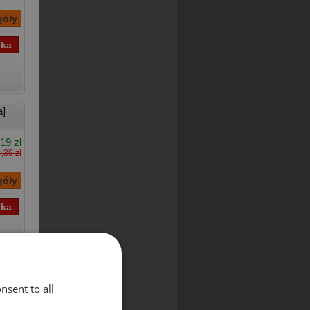
a]
19 zł
,39 zł
nsent to all
45 zł