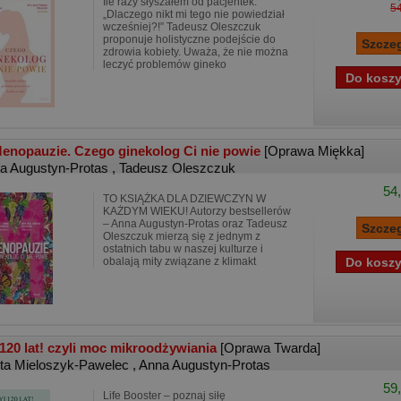
Ile razy słyszałem od pacjentek:
54
„Dlaczego nikt mi tego nie powiedział
wcześniej?!” Tadeusz Oleszczuk
proponuje holistyczne podejście do
zdrowia kobiety. Uważa, że nie można
leczyć problemów gineko
enopauzie. Czego ginekolog Ci nie powie
[Oprawa Miękka]
a Augustyn-Protas
,
Tadeusz Oleszczuk
54,
TO KSIĄŻKA DLA DZIEWCZYN W
KAŻDYM WIEKU! Autorzy bestsellerów
– Anna Augustyn-Protas oraz Tadeusz
Oleszczuk mierzą się z jednym z
ostatnich tabu w naszej kulturze i
obalają mity związane z klimakt
 120 lat! czyli moc mikroodżywiania
[Oprawa Twarda]
ta Mieloszyk-Pawelec
,
Anna Augustyn-Protas
59,
Life Booster – poznaj siłę