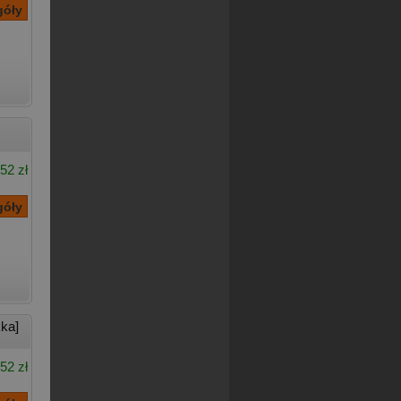
52 zł
ka]
52 zł