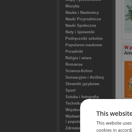
Muzyka
Nauka i Naukowcy
Nauki Przyrodnicze
Nauki Społeczne
Nuty i śpiewniki
Podręczniki szkolne
Popularno-naukowe
W p
Poradniki
Ann
Religia i wiara
Romanse
Science-fiction
Sensacyjne i thrillery
Słowniki językowe
Sport
Sztuka i fotografia
Technika
Wojskowość i wojny
This websit
Cze
Wydawnictwa naukowe
Tad
i popularno-naukowe
This website uses
Zdrowie i uroda
cookies in accord