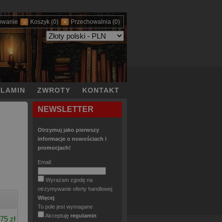
owanie
Koszyk
(0)
Przechowalnia
(0)
LAMIN
ZWROTY
KONTAKT
NEWSLETTER
Otrzymuj jako pierwszy
informacje o nowościach i
promocjach!
Email:
Wyrażam zgodę na
otrzymywanie oferty handlowej.
Więcej
To pole jest wymagane
Akceptuję
regulamin
75 zł