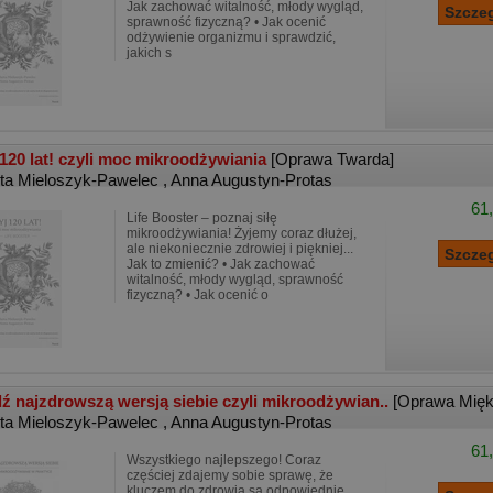
Jak zachować witalność, młody wygląd,
sprawność fizyczną? • Jak ocenić
odżywienie organizmu i sprawdzić,
jakich s
 120 lat! czyli moc mikroodżywiania
[Oprawa Twarda]
ta Mieloszyk-Pawelec
,
Anna Augustyn-Protas
61,
Life Booster – poznaj siłę
mikroodżywiania! Żyjemy coraz dłużej,
ale niekoniecznie zdrowiej i piękniej...
Jak to zmienić? • Jak zachować
witalność, młody wygląd, sprawność
fizyczną? • Jak ocenić o
ź najzdrowszą wersją siebie czyli mikroodżywian..
[Oprawa Mięk
ta Mieloszyk-Pawelec
,
Anna Augustyn-Protas
61,
Wszystkiego najlepszego! Coraz
częściej zdajemy sobie sprawę, że
kluczem do zdrowia są odpowiednie