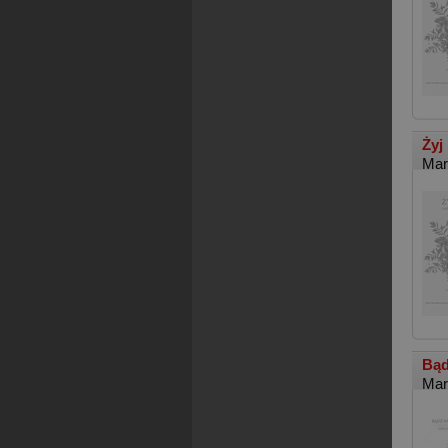
Żyj
Mar
Bąd
Mar