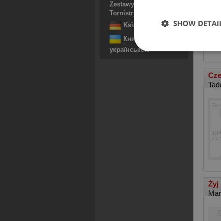
Zestawy. Torby. Plecaki.
Tornistry. Worki
SHOW DETAI
Książki Niemieckie
Книги
українською
Cze
Tad
Żyj
Mar