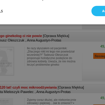
„Dlaczego nikt mi tego nie powiedział
wcześniej?!” Tadeusz Oleszczuk
proponuje holistyczne podejście do
zdrowia kobiety. Uważa, że nie można
LS
A
leczyć problemów gineko
go ginekolog ci nie powie
[Oprawa Miękka]
eusz Oleszczuk
,
Anna Augustyn-Protas
49,
Ile razy słyszałem od pacjentek:
„Dlaczego nikt mi tego nie powiedział
wcześniej?!” Tadeusz Oleszczuk
proponuje holistyczne podejście do
zdrowia kobiety. Uważa, że nie można
leczyć problemów gineko
 120 lat! czyli moc mikroodżywiania
[Oprawa Miękka]
ta Mieloszyk-Pawelec
,
Anna Augustyn-Protas
49,
Żyjemy coraz dłużej, ale niekoniecznie
zdrowiej i piękniej... Jak to zmienić? •