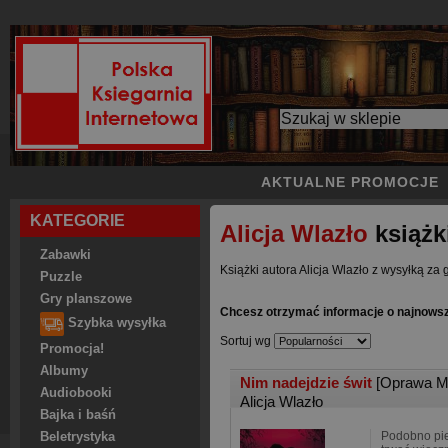
AKTUALNE PROMOCJE
KATEGORIE
Alicja Wlazło
książk
Zabawki
Książki autora Alicja Wlazło z wysyłką za 
Puzzle
Gry planszowe
Chcesz otrzymać informacje o najnowsz
Szybka wysyłka
Sortuj wg
Promocja!
Albumy
Nim nadejdzie świt
[Oprawa M
Audiobooki
Alicja Wlazło
Bajka i baśń
Podobno pie
Beletrystyka