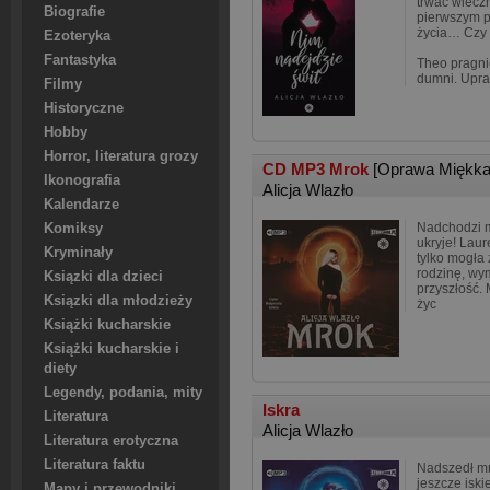
trwać wiecz
Biografie
pierwszym 
życia… Czy
Ezoteryka
Fantastyka
Theo pragnie
dumni. Upra
Filmy
Historyczne
Hobby
Horror, literatura grozy
CD MP3 Mrok
[Oprawa Miękka
Ikonografia
Alicja Wlazło
Kalendarze
Nadchodzi mr
Komiksy
ukryje! Lau
Kryminały
tylko mogła
rodzinę, wy
Ksiązki dla dzieci
przyszłość. 
Ksiązki dla młodzieży
życ
Książki kucharskie
Książki kucharskie i
diety
Legendy, podania, mity
Iskra
Literatura
Alicja Wlazło
Literatura erotyczna
Literatura faktu
Nadszedł mro
jeszcze iski
Mapy i przewodniki