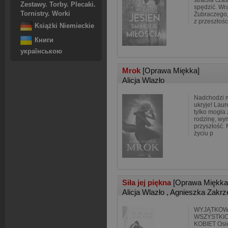
straciła cza
Zestawy. Torby. Plecaki.
spędzić. Wr
Tornistry. Worki
Żubraczego,
z przeszłośc
Książki Niemieckie
Книги
українською
Mrok
[Oprawa Miękka]
Alicja Wlazło
Nadchodzi mr
ukryje! Lau
tylko mogła
rodzinę, wy
przyszłość. 
życiu p
Siła jej piękna
[Oprawa Miękka
Alicja Wlazło
,
Agnieszka Zakr
WYJĄTKOWE
WSZYSTKI
KOBIET Osie