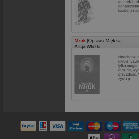
autorek i j
odnalezienie
każdej z na
Mrok
[Oprawa Miękka]
Alicja Wlazło
Nadchodzi mr
ukryje! Lau
tylko mogła
rodzinę, wy
przyszłość. 
życiu p