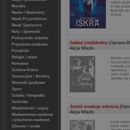
całych sił 
Muzyka
w niej oczek
tęsknota za 
Nauka i Naukowcy
że trud
Nauki Przyrodnicze
Nauki Społeczne
Nuty i śpiewniki
Podręczniki szkolne
Zakład (nie)idealny
[Oprawa M
Popularno-naukowe
Alicja Wlazło
Poradniki
Religia i wiara
Marise, roz
ma szczęście
Romanse
rozkwita, a 
Science-fiction
spełnioną –
Jeśli chodz
Sensacyjne i thrillery
sprawy, nie 
Słowniki językowe
Sport
Sztuka i fotografia
Technika
Jesień smakuje miłością
[Opr
Wojskowość i wojny
Alicja Wlazło
Wydawnictwa naukowe
i popularno-naukowe
Łucja obwini
może sobie 
Zdrowie i uroda