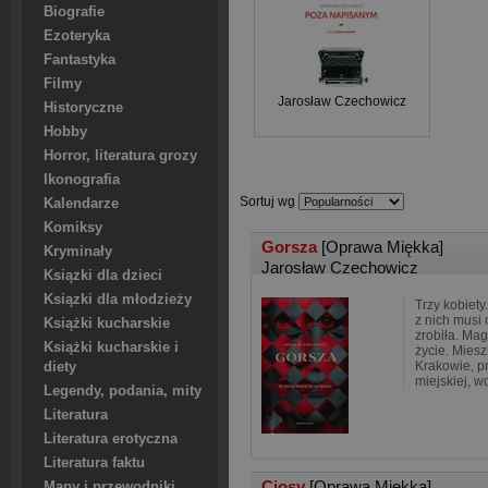
Biografie
Ezoteryka
Fantastyka
Filmy
Jarosław Czechowicz
Historyczne
Hobby
Horror, literatura grozy
Ikonografia
Sortuj wg
Kalendarze
Komiksy
Gorsza
[Oprawa Miękka]
Kryminały
Jarosław Czechowicz
Ksiązki dla dzieci
Ksiązki dla młodzieży
Trzy kobiety
z nich musi 
Książki kucharskie
zrobiła. Ma
Książki kucharskie i
życie. Mies
Krakowie, p
diety
miejskiej, w
Legendy, podania, mity
Literatura
Literatura erotyczna
Literatura faktu
Ciosy
[Oprawa Miękka]
Mapy i przewodniki