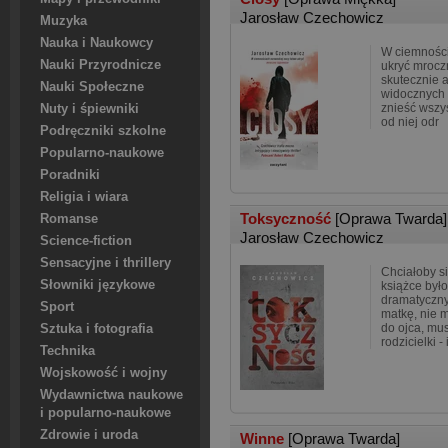
Jarosław Czechowicz
Muzyka
Nauka i Naukowcy
W ciemności
Nauki Przyrodnicze
ukryć mrocz
skutecznie 
Nauki Społeczne
widocznych 
znieść wszys
Nuty i śpiewniki
od niej odr
Podręczniki szkolne
Popularno-naukowe
Poradniki
Religia i wiara
Toksyczność
[Oprawa Twarda]
Romanse
Jarosław Czechowicz
Science-fiction
Sensacyjne i thrillery
Chciałoby si
Słowniki językowe
książce był
dramatyczny
Sport
matkę, nie 
do ojca, mus
Sztuka i fotografia
rodzicielki - 
Technika
Wojskowość i wojny
Wydawnictwa naukowe
i popularno-naukowe
Zdrowie i uroda
Winne
[Oprawa Twarda]