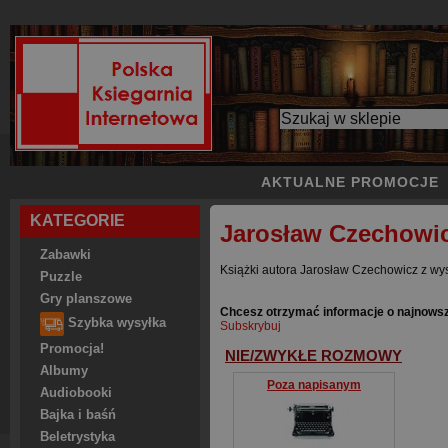
AKTUALNE PROMOCJE
KATEGORIE
Jarosław Czechowi
Zabawki
Książki autora Jarosław Czechowicz z wys
Puzzle
Gry planszowe
Chcesz otrzymać informacje o najnows
Szybka wysyłka
Subskrybuj
Promocja!
NIE/ZWYKŁE ROZMOWY
Albumy
Poza napisanym
Audiobooki
Bajka i baśń
Beletrystyka