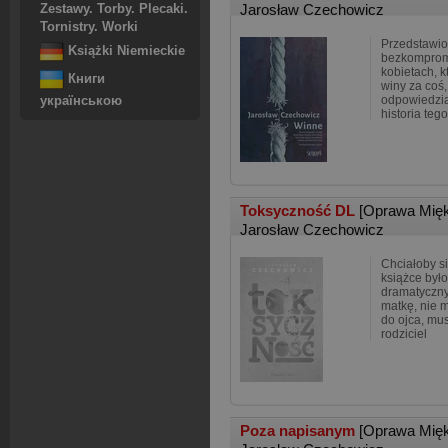
Jarosław Czechowicz
Zestawy. Torby. Plecaki.
Tornistry. Worki
Przedstawio
Książki Niemieckie
bezkomprom
kobietach, k
Книги
winy za coś,
odpowiedzia
українською
historia teg
Toksyczność DL
[Oprawa Mię
Jarosław Czechowicz
Chciałoby si
książce był
dramatyczny
matkę, nie 
do ojca, mus
rodziciel
Poza napisanym
[Oprawa Mię