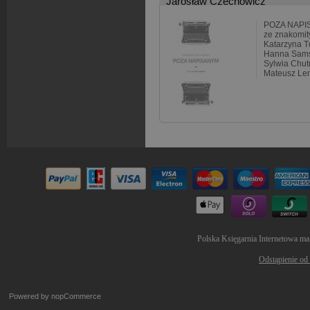
Jarosław Czechowicz
POZA NAPIS
ze znakomity
Katarzyna T
Hanna Sams
Sylwia Chut
Mateusz Le
Polska Księgarnia Internetowa ma
Odstąpienie od
Powered by
nopCommerce