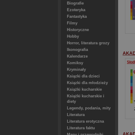
Biografie
Ezoteryka
Fantastyka
Filmy
Historyczne
Hobby
Horror, literatura grozy
Ikonografia
AKAD
Kalendarze
Komiksy
Kryminały
Ksiązki dla dzieci
Ksiązki dla młodzieży
Książki kucharskie
Książki kucharskie i
diety
Legendy, podania, mity
Literatura
Literatura erotyczna
Literatura faktu
AKAD
Mapy i przewodniki