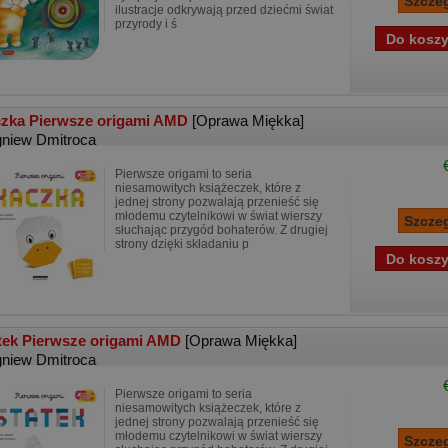
ilustracje odkrywają przed dziećmi świat
przyrody i ś
zka Pierwsze origami AMD
[Oprawa Miękka]
gniew Dmitroca
Pierwsze origami to seria
niesamowitych książeczek, które z
jednej strony pozwalają przenieść się
młodemu czytelnikowi w świat wierszy
słuchając przygód bohaterów. Z drugiej
strony dzięki składaniu p
tek Pierwsze origami AMD
[Oprawa Miękka]
gniew Dmitroca
Pierwsze origami to seria
niesamowitych książeczek, które z
jednej strony pozwalają przenieść się
młodemu czytelnikowi w świat wierszy