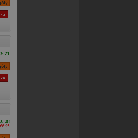
€5,21
€6,08
€6,95