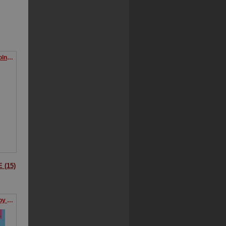
Wiersze zawsze są wolne Przekłady z poezji ukraińskiej
 (15)
Kolory w oceanie. Baby Shark