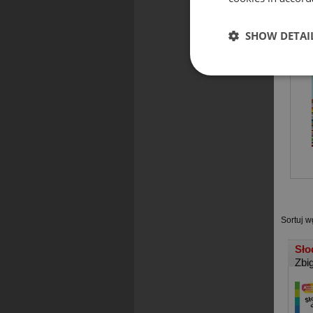
CZYT
SHOW DETAI
Sortuj w
Sło
Zbi