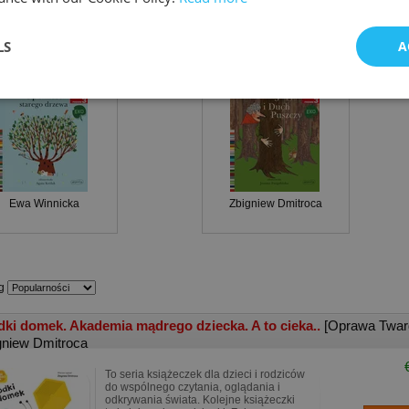
AM SOBIE EKO
LS
A
Opowieść starego drzewa. Czytam sobie Eko. Poziom 3
Baba Jaga i Duch Puszczy. Czytam sobie Eko. Poziom 3
Ewa Winnicka
Zbigniew Dmitroca
g
dki domek. Akademia mądrego dziecka. A to cieka..
[Oprawa Twar
gniew Dmitroca
To seria książeczek dla dzieci i rodziców
do wspólnego czytania, oglądania i
odkrywania świata. Kolejne książeczki