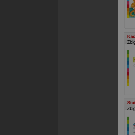
Kac
Zbi
Sta
Zbi