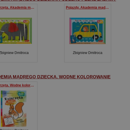
Zwierzęta. Akademia mądrego dziecka. Pudełko pełne zabawy
Pojazdy. Akademia mądrego dziecka. Pudełko pełne zabawy
Zbigniew Dmitroca
Zbigniew Dmitroca
EMIA MĄDREGO DZIECKA. WODNE KOLOROWANIE
Zwierzęta. Wodne kolorowanie. Akademia mądrego dziecka