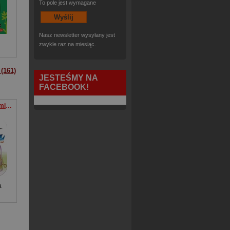
To pole jest wymagane
Nasz newsletter wysyłany jest
zwykle raz na miesiąc.
(161)
JESTEŚMY NA
FACEBOOK!
A to było tak... Akademia mądrego dziecka. A to ciekawe
a