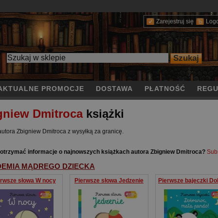
Zarejestruj się
Log
AKTUALNE PROMOCJE
DOSTAWA
PŁATNOŚĆ
REGU
gniew Dmitroca
książki
autora Zbigniew Dmitroca z wysyłką za granicę.
otrzymać informacje o najnowszych książkach autora Zbigniew Dmitroca?
Sub
EMIA MĄDREGO DZIECKA
erwsze słowa W nocy
Pierwsze słowa Jedzenie