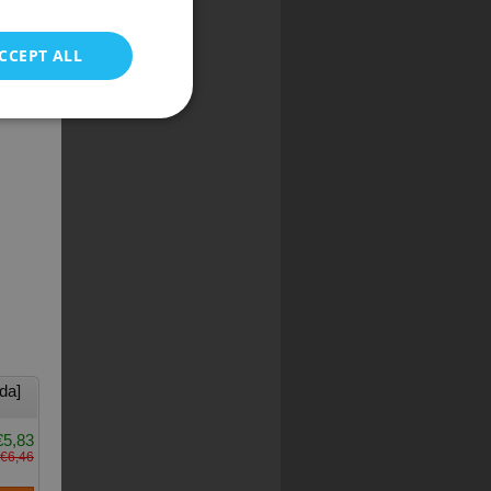
CCEPT ALL
da]
€5,83
€6,46