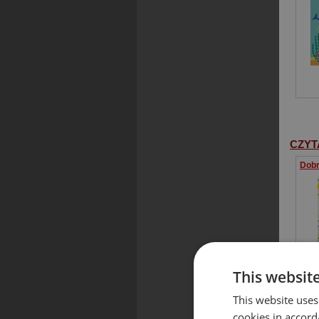
CZYT
This websit
This website uses
cookies in accord