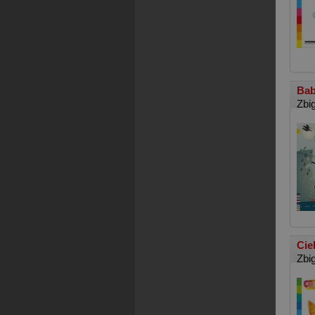
Bab
Zbi
Cie
Zbi