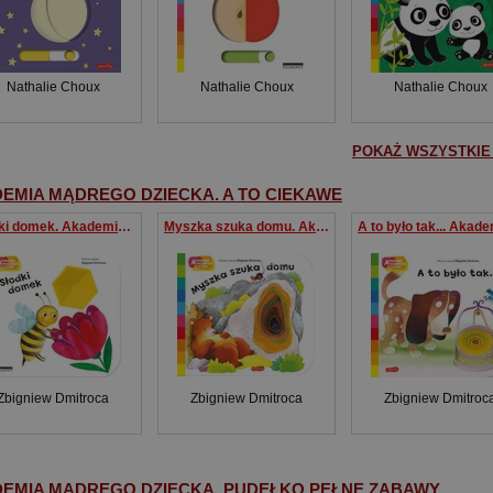
Nathalie Choux
Nathalie Choux
Nathalie Choux
POKAŻ WSZYSTKIE 
EMIA MĄDREGO DZIECKA. A TO CIEKAWE
Słodki domek. Akademia mądrego dziecka. A to ciekawe
Myszka szuka domu. Akademia mądrego dziecka. A to ciekawe
Zbigniew Dmitroca
Zbigniew Dmitroca
Zbigniew Dmitroc
EMIA MĄDREGO DZIECKA. PUDEŁKO PEŁNE ZABAWY