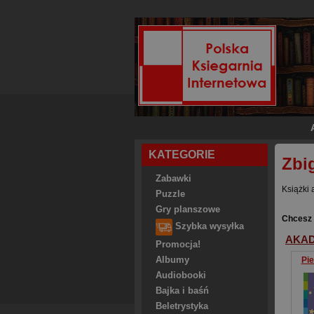
KATEGORIE
Zbi
Zabawki
Książki 
Puzzle
Gry planszowe
Chcesz 
Szybka wysyłka
AKAD
Promocja!
Albumy
Pi
Audiobooki
Bajka i baśń
Beletrystyka