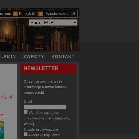
owanie
Koszyk
(0)
Przechowalnia
(0)
LAMIN
ZWROTY
KONTAKT
NEWSLETTER
Otrzymuj jako pierwszy
informacje o nowościach i
promocjach!
skrybuj
Email:
Wyrażam zgodę na
Pierwsze bajeczki Dobranoc mała pando!
otrzymywanie oferty handlowej.
Więcej
To pole jest wymagane
Akceptuję
regulamin