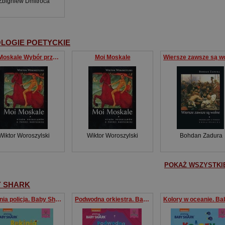
Zbigniew Dmitroca
LOGIE POETYCKIE
Moi Moskale Wybór przekładów z poezji rosyjskiej
Moi Moskale
Wiktor Woroszylski
Wiktor Woroszylski
Bohdan Zadura
POKAŻ WSZYSTKIE
 SHARK
Rekinia policja. Baby Shark
Podwodna orkiestra. Baby Shark