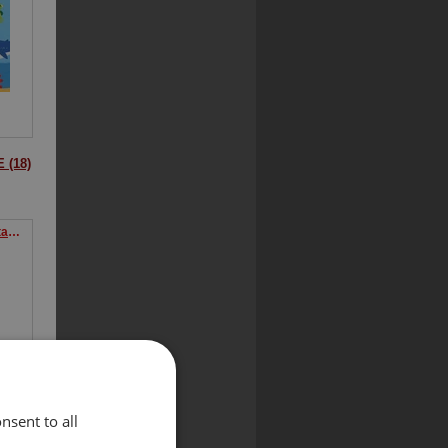
 (18)
Po co wieje wiatr Czytam sobie Eko Poziom 1
nsent to all
(183)