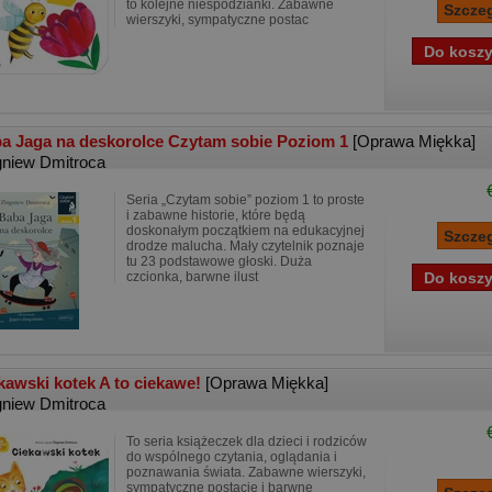
to kolejne niespodzianki. Zabawne
wierszyki, sympatyczne postac
a Jaga na deskorolce Czytam sobie Poziom 1
[Oprawa Miękka]
gniew Dmitroca
Seria „Czytam sobie” poziom 1 to proste
i zabawne historie, które będą
doskonałym początkiem na edukacyjnej
drodze malucha. Mały czytelnik poznaje
tu 23 podstawowe głoski. Duża
czcionka, barwne ilust
kawski kotek A to ciekawe!
[Oprawa Miękka]
gniew Dmitroca
To seria książeczek dla dzieci i rodziców
do wspólnego czytania, oglądania i
poznawania świata. Zabawne wierszyki,
sympatyczne postacie i barwne