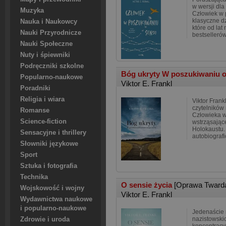
w wersji dla
Muzyka
Człowiek w 
klasyczne dz
Nauka i Naukowcy
które od lat 
Nauki Przyrodnicze
bestsellerów
Nauki Społeczne
Nuty i śpiewniki
Podręczniki szkolne
Bóg ukryty W poszukiwaniu 
Popularno-naukowe
Viktor E. Frankl
Poradniki
Religia i wiara
Viktor Frank
czytelników 
Romanse
Człowieka w
Science-fiction
wstrząsając
Holokaustu. 
Sensacyjne i thrillery
autobiografi
Słowniki językowe
Sport
Sztuka i fotografia
Technika
O sensie życia
[Oprawa Tward
Wojskowość i wojny
Viktor E. Frankl
Wydawnictwa naukowe
i popularno-naukowe
Jedenaście 
nazistowsk
Zdrowie i uroda