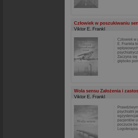
Człowiek w poszukiwaniu se
Viktor E. Frankl
Człowiek w 
E. Frankla t
wpływowych 
psychiatryc
Zaczyna się
głęboko por
Wola sensu Założenia i zasto
Viktor E. Frankl
Prawdziwym
psychiatrii 
egzystencja
pacjentów u
poczucie bez
Logoterapia