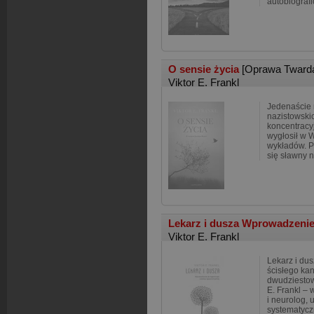
autobiografi
O sensie życia
[Oprawa Tward
Viktor E. Frankl
Jedenaście 
nazistowsk
koncentracyj
wygłosił w 
wykładów. Ps
się sławny n
Lekarz i dusza Wprowadzenie d
Viktor E. Frankl
Lekarz i dus
ścisłego kan
dwudziestowi
E. Frankl – 
i neurolog,
systematycz