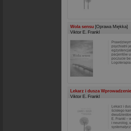
Wola sensu
[Oprawa Miękka]
Viktor E. Frankl
Prawdziwym
psychiatrii 
egzystencja
pacjentów u
poczucie bez
Logoterapia
Lekarz i dusza Wprowadzenie d
Viktor E. Frankl
Lekarz i dus
ścisłego kan
dwudziestowi
E. Frankl – 
i neurolog,
systematycz