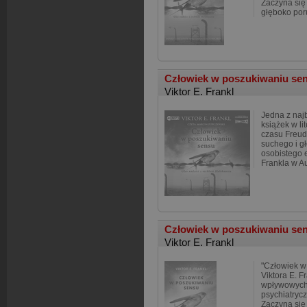
Zaczyna się
głęboko por
Człowiek w poszukiwaniu se
Viktor E. Frankl
Jedna z naj
książek w li
czasu Freud
suchego i g
osobistego 
Frankla w A
Człowiek w poszukiwaniu sens
Viktor E. Frankl
"Człowiek w
Viktora E. F
wpływowych 
psychiatryc
Zaczyna się