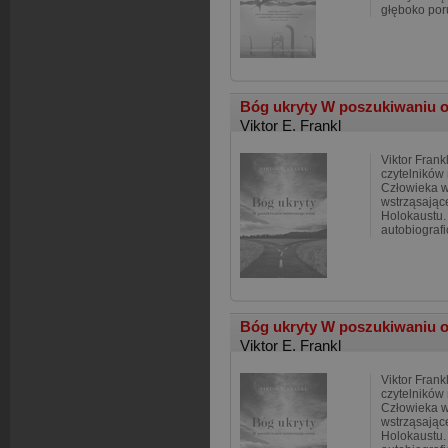
głęboko por
Bóg ukryty W poszukiwaniu 
Viktor E. Frankl
Viktor Frank
czytelników 
Człowieka w
wstrząsając
Holokaustu. 
autobiografi
Bóg ukryty W poszukiwaniu 
Viktor E. Frankl
Viktor Frank
czytelników 
Człowieka w
wstrząsając
Holokaustu. 