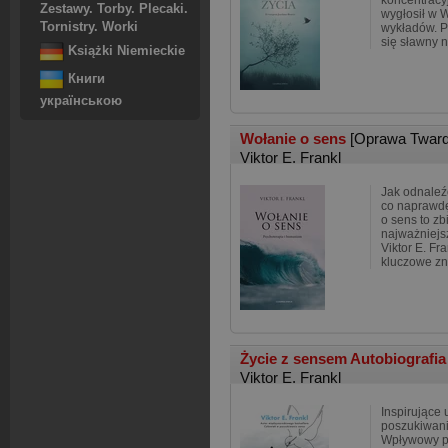
koncentracyj
Zestawy. Torby. Plecaki.
wygłosił w 
Tornistry. Worki
wykładów. Ps
się sławny n
Książki Niemieckie
Книги
українською
Wołanie o sens
[Oprawa Tward
Viktor E. Frankl
Jak odnaleźć
co naprawdę
o sens to zb
najważniejsz
Viktor E. Fr
kluczowe z
Życie z sensem Autobiografi
Viktor E. Frankl
Inspirujące
poszukiwani
Wpływowy psy