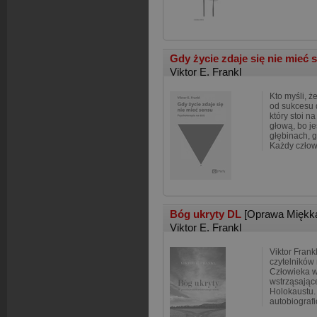
Gdy życie zdaje się nie mieć 
Viktor E. Frankl
Kto myśli, ż
od sukcesu d
który stoi n
głową, bo je
głębinach, 
Każdy czło
Bóg ukryty DL
[Oprawa Miękk
Viktor E. Frankl
Viktor Frank
czytelników 
Człowieka w
wstrząsając
Holokaustu. 
autobiografi