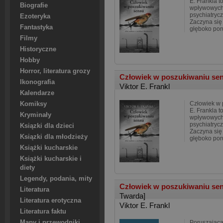
E. Frankla t
Biografie
wpływowych 
psychiatryc
Ezoteryka
Zaczyna się
Fantastyka
głęboko por
Filmy
Historyczne
Hobby
Horror, literatura grozy
Człowiek w poszukiwaniu se
Ikonografia
Viktor E. Frankl
Kalendarze
Człowiek w 
Komiksy
E. Frankla t
Kryminały
wpływowych 
psychiatryc
Ksiązki dla dzieci
Zaczyna się
Ksiązki dla młodzieży
głęboko por
Książki kucharskie
Książki kucharskie i
diety
Legendy, podania, mity
Człowiek w poszukiwaniu sen
Literatura
Twarda]
Literatura erotyczna
Viktor E. Frankl
Literatura faktu
Mapy i przewodniki
Poruszająca 