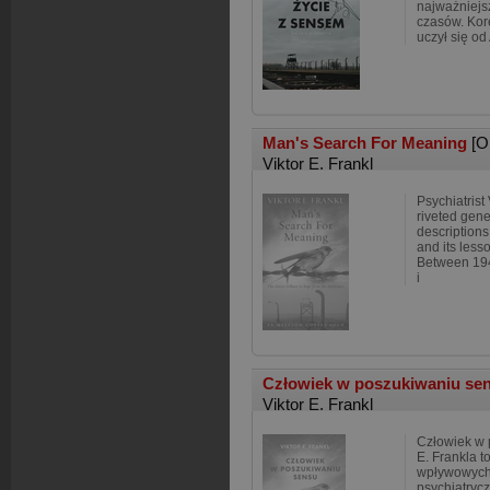
najważniejs
czasów. Ko
uczył się od
Man's Search For Meaning
[O
Viktor E. Frankl
Psychiatrist
riveted gene
descriptions
and its lesso
Between 194
i
Człowiek w poszukiwaniu se
Viktor E. Frankl
Człowiek w 
E. Frankla t
wpływowych 
psychiatryc