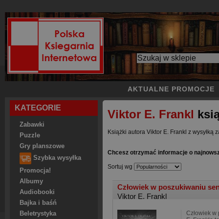
AKTUALNE PROMOCJE
KATEGORIE
Viktor E. Frankl
ksią
Zabawki
Książki autora Viktor E. Frankl z wysyłką z
Puzzle
Gry planszowe
Chcesz otrzymać informacje o najnowszy
Szybka wysyłka
Sortuj wg
Promocja!
Albumy
Człowiek w poszukiwaniu se
Audiobooki
Viktor E. Frankl
Bajka i baśń
Człowiek w 
Beletrystyka