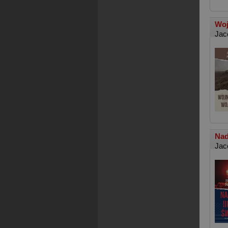
Woj
Jac
Nad
Jac