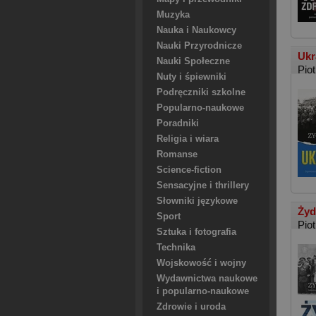
Muzyka
Nauka i Naukowcy
Nauki Przyrodnicze
Ukr
Nauki Społeczne
Pio
Nuty i śpiewniki
Podręczniki szkolne
Popularno-naukowe
Poradniki
Religia i wiara
Romanse
Science-fiction
Sensacyjne i thrillery
Słowniki językowe
Żyd
Sport
Pio
Sztuka i fotografia
Technika
Wojskowość i wojny
Wydawnictwa naukowe
i popularno-naukowe
Zdrowie i uroda