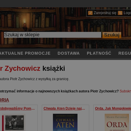
Zarejestruj się
Log
AKTUALNE PROMOCJE
DOSTAWA
PŁATNOŚĆ
REGU
tr Zychowicz
książki
autora Piotr Zychowicz z wysyłką za granicę.
otrzymać informacje o najnowszych książkach autora Piotr Zychowicz?
Subskr
ORIA
Jak zdobywaliśmy Pomorze Mroczne historie z „ziem odzyskanych”
Chwała Aten Dzieje najwspanialszej cywilizacji na świecie