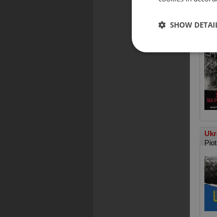
SHOW DETAI
Ska
Pio
Ukr
Pio