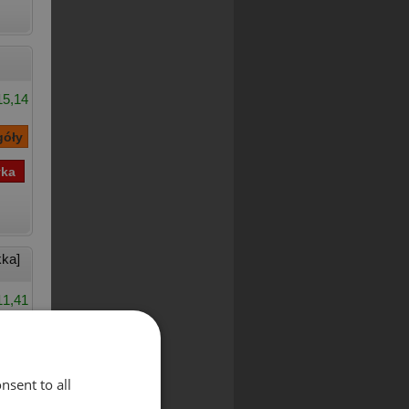
15,14
ka]
11,41
nsent to all