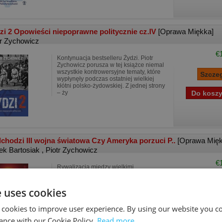
zi 2 Opowieści niepoprawne politycznie cz.IV
[Oprawa Miękka]
tr Zychowicz
€
Kontynuacja bestselleru Żydzi. Piotr
Zychowicz porusza w tej książce niemal
wszystkie kontrowersyjne tematy, które
wypłynęły podczas ostatniej wielkiej
kłótni polsko-żydowskiej. Z jednej strony
– ży
chodzi III wojna światowa Czy Ameryka porzuci P..
[Oprawa Mięk
ek Bartosiak
,
Piotr Zychowicz
€
Rywalizacja między wielkimi
mocarstwami wchodzi w fazę krytyczną.
Czy Stany Zjednoczone pójdą na wojnę
z Chinami? Po czyjej stronie stanie
e uses cookies
Rosja? Czy Polska zostanie wciągnięta
w III wojnę światową?
 cookies to improve user experience. By using our website you co
ance with our Cookie Policy.
Read more