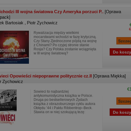
chodzi III wojna światowa Czy Ameryka porzuci P..
[Oprawa
ipack]
ek Bartosiak
,
Piotr Zychowicz
€
Rywalizacja między wielkimi
mocarstwami wchodzi w fazę krytyczną.
Czy Stany Zjednoczone pójdą na wojnę
z Chinami? Po czyjej stronie stanie
Rosja? Czy Polska zostanie wciągnięta
w III wojnę światową?
ieci Opowieści niepoprawne politycznie cz.II
[Oprawa Miękka]
tr Zychowicz
€
Sowieci to najbardziej
antykomunistyczna książka w Polsce.
Druga po bestsellerowych Żydach
książka z obrazoburczego cyklu autora
Obłędu ’44 i Paktu Ribbentrop–Beck.
Stawia on w niej szokującą tezę: