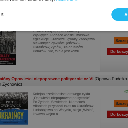
LS
A
zy na pancerzach Czarne karty epopei Żołnierzy ..
[Oprawa Mięk
tr Zychowicz
€
Czarne karty epopei Żołnierzy
Wyklętych. Płonące wioski i masowe
egzekucje. Grabieże i gwałty. Zabójstwa
niewinnych cywilów i jeńców –
Ukraińców, Żydów, Białorusinów i
Polaków. Nie, to nie jest komu
aińcy Opowieści niepoprawne politycznie cz.VI
[Oprawa Pudełko
tr Zychowicz
€
Kolejna część bestsellerowego cyklu
„Opowieści niepoprawne politycznie”.
Po Żydach, Sowietach, Niemcach i
Aliantach przyszedł czas na Ukraińców.
Ludobójstwo na Wołyniu, akcja „Wisła”,
krwawa wojna o