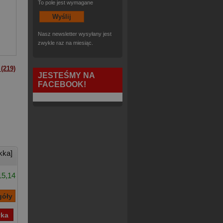
To pole jest wymagane
Nasz newsletter wysyłany jest
,
Ewa Winnicka
,
Micha W
zwykle raz na miesiąc.
(219)
JESTEŚMY NA
FACEBOOK!
kka]
15,14