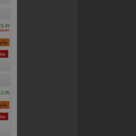
€9,49
10,87
12,06