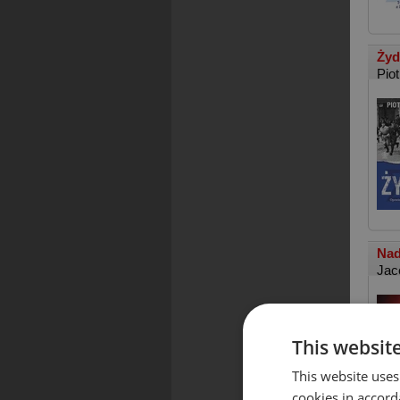
Żyd
Pio
Nad
Jac
This websit
This website uses
cookies in accord