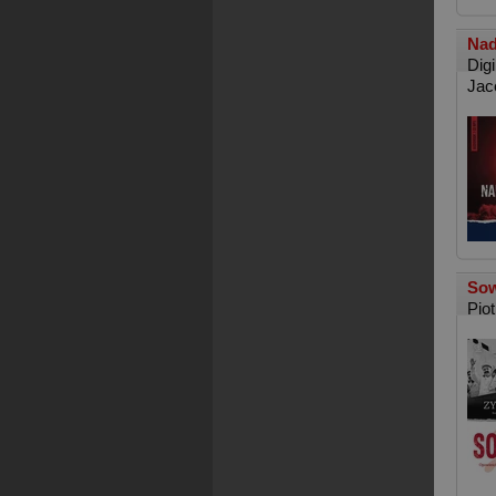
Nad
Dig
Jac
Sow
Pio