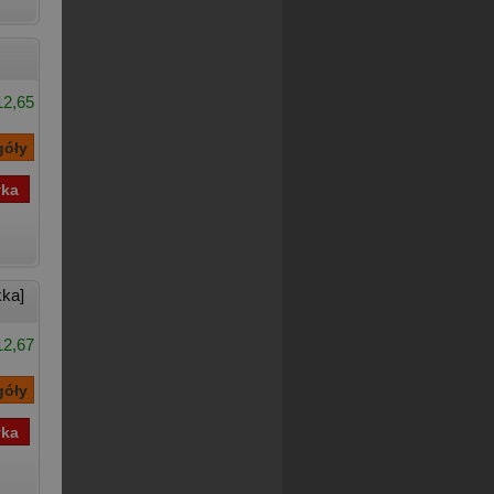
12,65
ka]
12,67