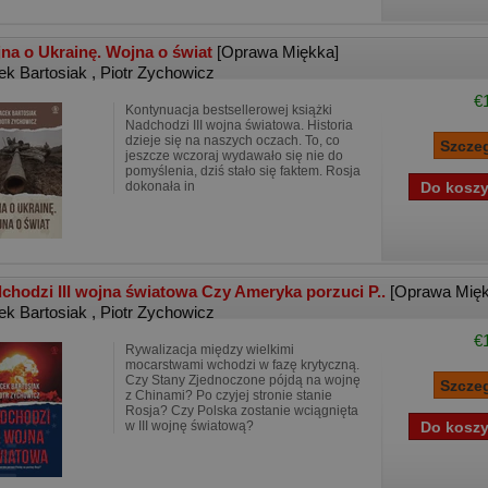
na o Ukrainę. Wojna o świat
[Oprawa Miękka]
ek Bartosiak
,
Piotr Zychowicz
€
Kontynuacja bestsellerowej książki
Nadchodzi III wojna światowa. Historia
dzieje się na naszych oczach. To, co
jeszcze wczoraj wydawało się nie do
pomyślenia, dziś stało się faktem. Rosja
dokonała in
chodzi III wojna światowa Czy Ameryka porzuci P..
[Oprawa Mięk
ek Bartosiak
,
Piotr Zychowicz
€
Rywalizacja między wielkimi
mocarstwami wchodzi w fazę krytyczną.
Czy Stany Zjednoczone pójdą na wojnę
z Chinami? Po czyjej stronie stanie
Rosja? Czy Polska zostanie wciągnięta
w III wojnę światową?