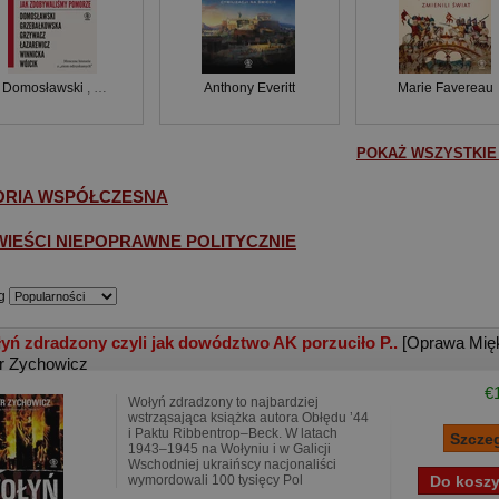
r Domosławski
,
Magdalena Grzebałkowska
Anthony Everitt
,
Marta Grzywacz
,
Cezary Łazarewicz
Marie Favereau
POKAŻ WSZYSTKIE 
ORIA WSPÓŁCZESNA
IEŚCI NIEPOPRAWNE POLITYCZNIE
g
yń zdradzony czyli jak dowództwo AK porzuciło P..
[Oprawa Mię
tr Zychowicz
€
Wołyń zdradzony to najbardziej
wstrząsająca książka autora Obłędu ’44
i Paktu Ribbentrop–Beck. W latach
1943–1945 na Wołyniu i w Galicji
Wschodniej ukraińscy nacjonaliści
wymordowali 100 tysięcy Pol