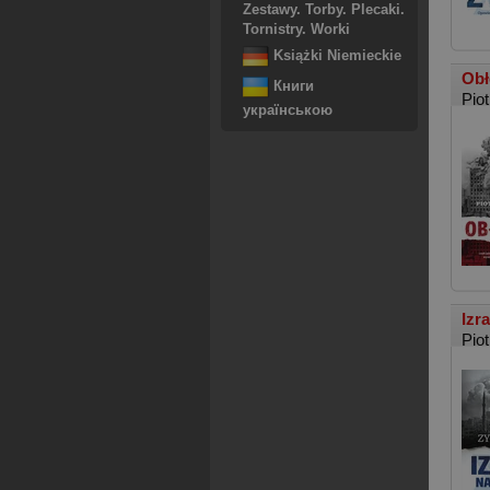
Zestawy. Torby. Plecaki.
Tornistry. Worki
Książki Niemieckie
Obł
Книги
Pio
українською
Izr
Pio