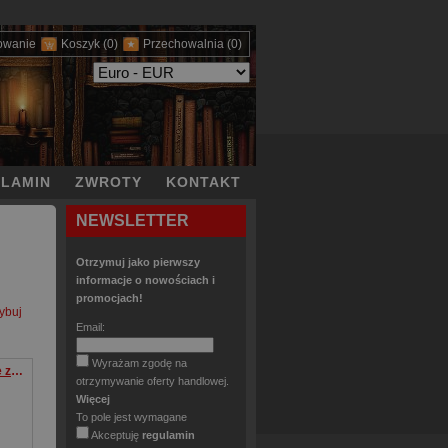
owanie
Koszyk
(0)
Przechowalnia
(0)
LAMIN
ZWROTY
KONTAKT
NEWSLETTER
Otrzymuj jako pierwszy
informacje o nowościach i
promocjach!
ybuj
Email:
Wyrażam zgodę na
Orda. Jak Mongołowie zmienili świat
otrzymywanie oferty handlowej.
Więcej
To pole jest wymagane
Akceptuję
regulamin