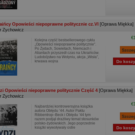
aińcy Opowieści niepoprawne politycznie cz.VI
[Oprawa Miękka]
tr Zychowicz
€
Kolejna część bestsellerowego cyklu
„Opowieści niepoprawne politycznie”.
Po Żydach, Sowietach, Niemcach i
Aliantach przyszedł czas na Ukraińców.
Ludobójstwo na Wołyniu, akcja „Wisła”,
krwawa wojna
zi Opowieści niepoprawne politycznie Część 4
[Oprawa Miękka]
tr Zychowicz
€
Najbardziej kontrowersyjna książka
autora Obłędu ’44. Autor Paktu
Ribbentrop–Beck i Obłędu ’44 tym
razem podjął drażliwy temat stosunków
polsko-żydowskich. Jego poprzednie
książki wywoływały ostre