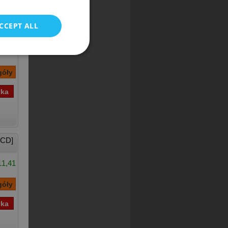
CCEPT ALL
ka]
15,16
 CD]
11,41