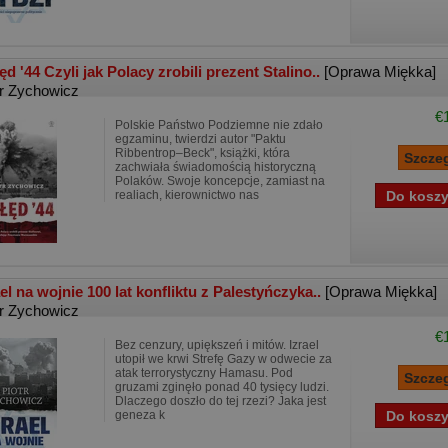
ęd '44 Czyli jak Polacy zrobili prezent Stalino..
[Oprawa Miękka]
tr Zychowicz
€
Polskie Państwo Podziemne nie zdało
egzaminu, twierdzi autor "Paktu
Ribbentrop–Beck", książki, która
zachwiała świadomością historyczną
Polaków. Swoje koncepcje, zamiast na
realiach, kierownictwo nas
ael na wojnie 100 lat konfliktu z Palestyńczyka..
[Oprawa Miękka]
tr Zychowicz
€
Bez cenzury, upiększeń i mitów. Izrael
utopił we krwi Strefę Gazy w odwecie za
atak terrorystyczny Hamasu. Pod
gruzami zginęło ponad 40 tysięcy ludzi.
Dlaczego doszło do tej rzezi? Jaka jest
geneza k