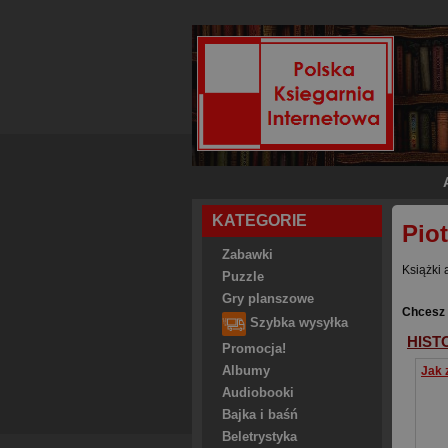
KATEGORIE
Pio
Zabawki
Książki 
Puzzle
Gry planszowe
Chcesz 
Szybka wysyłka
HIST
Promocja!
Albumy
Audiobooki
Bajka i baśń
Beletrystyka