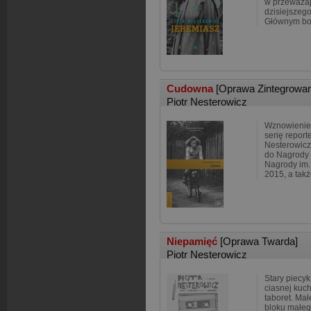
w przeważaj
dzisiejszeg
Głównym bo
Cudowna
[Oprawa Zintegrowa
Piotr Nesterowicz
Wznowienie 
serię repor
Nesterowicz
do Nagrody 
Nagrody im.
2015, a tak
Niepamięć
[Oprawa Twarda]
Piotr Nesterowicz
Stary piecyk
ciasnej kuch
taboret. Ma
bloku małeg