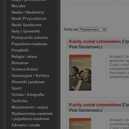
Muzyka
Nauka i Naukowcy
Nauki Przyrodnicze
Nauki Społeczne
Sortuj wg
Nuty i śpiewniki
Podręczniki szkolne
Każdy został człowiekiem
[Op
Popularno-naukowe
Piotr Nesterowicz
Poradniki
Religia i wiara
W latach 19
przeniósł si
Romanse
Część z nich
niewykwali
Science-fiction
fizycznych, 
Sensacyjne i thrillery
przeprowadz
Słowniki językowe
Sport
Sztuka i fotografia
Technika
Każdy został człowiekiem
[Op
Wojskowość i wojny
Piotr Nesterowicz
Wydawnictwa naukowe
i popularno-naukowe
W latach 19
przeniósł si
Zdrowie i uroda
Część z nich