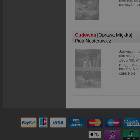
miejscu, gdz
mówią boha
Cudowna
[Oprawa Miękka]
Piotr Nesterowicz
Jadwiga miał
ukazała jej 
1965 rok, w
religijności
kruchty. Na 
całej Pols