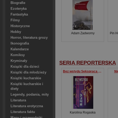
Biografie
Ezoteryka
Fantastyka
Filmy
Historyczne
Hobby
Adam Zadworny
Pin H
Horror, literatura grozy
Ikonografia
Kalendarze
Komiksy
Kryminały
SERIA REPORTERSKA
Ksiązki dla dzieci
Bez wstydu Sekspraca w Polsce
Ni
Ksiązki dla młodzieży
Książki kucharskie
Książki kucharskie i
diety
Legendy, podania, mity
Literatura
Literatura erotyczna
Literatura faktu
Karolina Rogaska
Mapy i przewodniki