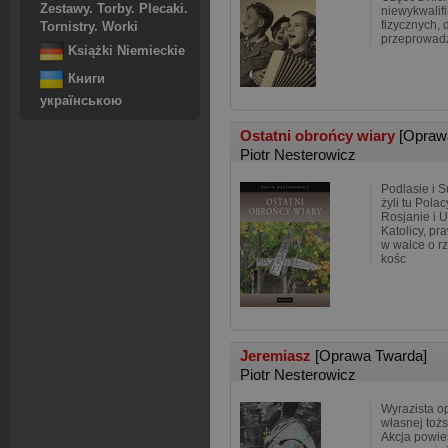
Zestawy. Torby. Plecaki.
niewykwali
fizycznych, 
Tornistry. Worki
przeprowadz
Książki Niemieckie
Книги
українською
Ostatni obrońcy wiary
[Opraw
Piotr Nesterowicz
Podlasie i 
żyli tu Polac
Rosjanie i U
Katolicy, pra
w walce o r
kośc
Jeremiasz
[Oprawa Twarda]
Piotr Nesterowicz
Wyrazista o
własnej toż
Akcja powieś