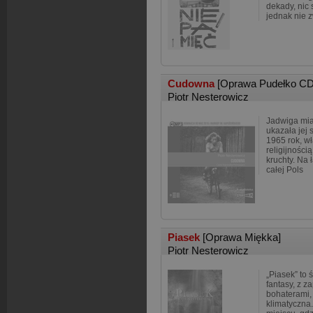
dekady, nic 
jednak nie 
Cudowna
[Oprawa Pudełko CD
Piotr Nesterowicz
Jadwiga miał
ukazała jej 
1965 rok, w
religijności
kruchty. Na 
całej Pols
Piasek
[Oprawa Miękka]
Piotr Nesterowicz
„Piasek” to
fantasy, z 
bohaterami, 
klimatyczna.