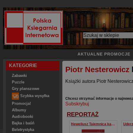
AKTUALNE PROMOCJE
KATEGORIE
Piotr Nesterowicz
Zabawki
Książki autora Piotr Nesterowic
Puzzle
Gry planszowe
Szybka wysyłka
Chcesz otrzymać informacje o najnowsz
Subskrybuj
Promocja!
Albumy
REPORTAŻ
Audiobooki
Bajka i baśń
Heweliusz Tajemnica katastrofy na Bałtyku
Beletrystyka