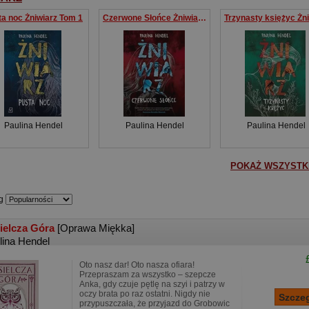
a noc Żniwiarz Tom 1
Czerwone Słońce Żniwiarz Tom 2
Paulina Hendel
Paulina Hendel
Paulina Hendel
POKAŻ WSZYSTKI
g
ielcza Góra
[Oprawa Miękka]
lina Hendel
Oto nasz dar! Oto nasza ofiara!
Przepraszam za wszystko – szepcze
Anka, gdy czuje pętlę na szyi i patrzy w
oczy brata po raz ostatni. Nigdy nie
przypuszczała, że przyjazd do Grobowic