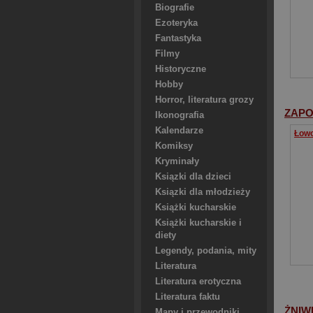
Biografie
Ezoteryka
Fantastyka
Filmy
Historyczne
Hobby
Horror, literatura grozy
ZAPO
Ikonografia
Kalendarze
Komiksy
Kryminały
Ksiązki dla dzieci
Ksiązki dla młodzieży
Książki kucharskie
Książki kucharskie i
diety
Legendy, podania, mity
Literatura
Literatura erotyczna
Literatura faktu
ŻNIW
Mapy i przewodniki