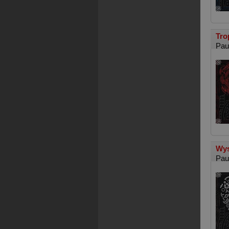
Tro
Pau
Wys
Pau