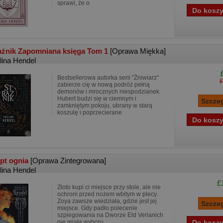
sprawi, że o
ażnik Zapomniana księga Tom 1
[Oprawa Miękka]
lina Hendel
Bestsellerowa autorka serii "Żniwiarz" ​
£
zabierze cię w nową podróż pełną
demonów i mrocznych niespodzianek.
Hubert budzi się w ciemnym i
zamkniętym pokoju, ubrany w starą
koszulę i poprzecierane
pt ognia
[Oprawa Zintegrowana]
lina Hendel
£
Złoto kupi ci miejsce przy stole, ale nie
ochroni przed nożem wbitym w plecy.
Zoya zawsze wiedziała, gdzie jest jej
miejsce. Gdy padło polecenie
szpiegowania na Dworze Eld Verianich
nie miała wyboru.