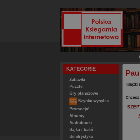
KATEGORIE
Pau
Zabawki
Książki 
Puzzle
Gry planszowe
Chcesz 
Szybka wysyłka
SZEP
Promocja!
Albumy
Audiobooki
Bajka i baśń
Beletrystyka