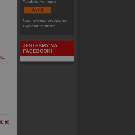
To pole jest wymagane
Nasz newsletter wysyłany jest
zwykle raz na miesiąc.
JESTEŚMY NA
FACEBOOK!
Tropiciel Zapomniana Księga Tom 2
E (8)