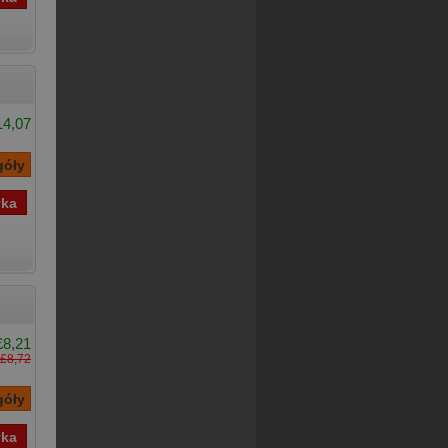
14,07
£8,21
£8,72