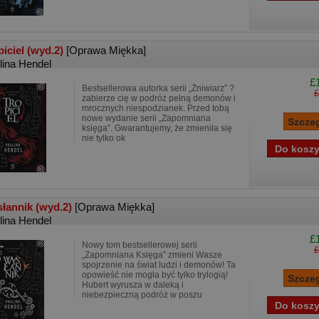
piciel (wyd.2)
[Oprawa Miękka]
lina Hendel
£
Bestsellerowa autorka serii „Żniwiarz” ?
£
zabierze cię w podróż pełną demonów i
mrocznych niespodzianek. Przed tobą
nowe wydanie serii „Zapomniana
księga”. Gwarantujemy, że zmieniła się
nie tylko ok
łannik (wyd.2)
[Oprawa Miękka]
lina Hendel
£
Nowy tom bestsellerowej serii
£
„Zapomniana Księga” zmieni Wasze
spojrzenie na świat ludzi i demonów! Ta
opowieść nie mogła być tylko trylogią!
Hubert wyrusza w daleką i
niebezpieczną podróż w poszu