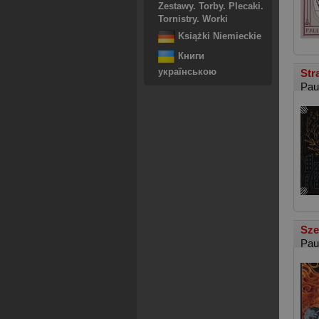
Zestawy. Torby. Plecaki.
Tornistry. Worki
Książki Niemieckie
Книги
українською
Str
Pau
Sze
Pau