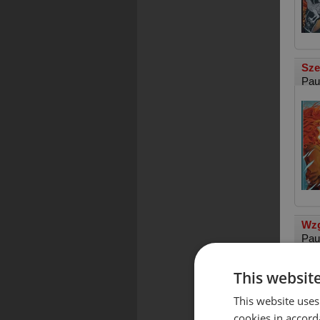
Sze
Pau
Wz
Pau
This websit
This website uses
cookies in accord