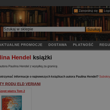
Zarejestruj się
Log
AKTUALNE PROMOCJE
DOSTAWA
PŁATNOŚĆ
REGU
lina Hendel
książki
autora Paulina Hendel z wysyłką za granicę.
otrzymać informacje o najnowszych książkach autora Paulina Hendel?
Subskry
TY RODU ELD VERIANI
Szept wiatru Tom 2