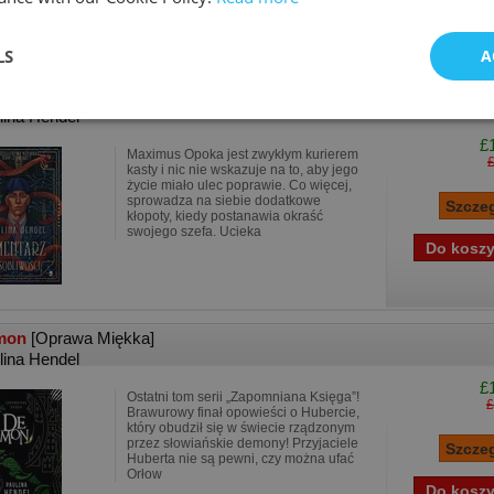
LS
A
ntarz osobliwości
[Oprawa Miękka]
lina Hendel
£
Maximus Opoka jest zwykłym kurierem
kasty i nic nie wskazuje na to, aby jego
życie miało ulec poprawie. Co więcej,
sprowadza na siebie dodatkowe
kłopoty, kiedy postanawia okraść
swojego szefa. Ucieka
mon
[Oprawa Miękka]
lina Hendel
£
Ostatni tom serii „Zapomniana Księga”!
£
Brawurowy finał opowieści o Hubercie,
który obudził się w świecie rządzonym
przez słowiańskie demony! Przyjaciele
Huberta nie są pewni, czy można ufać
Orłow