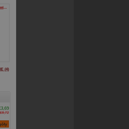
Trzynasty księżyc Żniwiarz Tom 3
E (4)
£3,69
£8,72