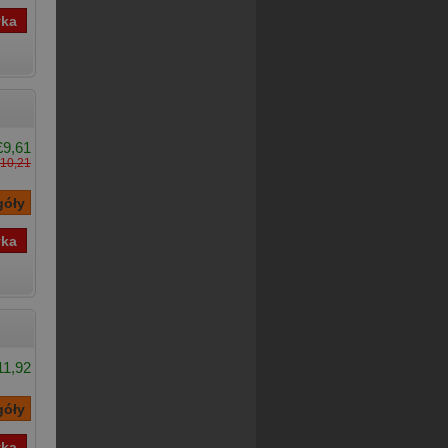
£9,61
10,21
11,92