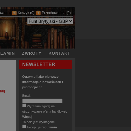
owanie
Koszyk
(0)
Przechowalnia
(0)
LAMIN
ZWROTY
KONTAKT
NEWSLETTER
Otrzymuj jako pierwszy
informacje o nowościach i
promocjach!
buj
Email:
Wyrażam zgodę na
otrzymywanie oferty handlowej.
Więcej
To pole jest wymagane
Akceptuję
regulamin