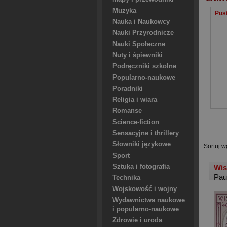
Muzyka
Pust
Nauka i Naukowcy
Nauki Przyrodnicze
Nauki Społeczne
Nuty i śpiewniki
Podręczniki szkolne
Popularno-naukowe
Poradniki
Religia i wiara
Romanse
Science-fiction
Sensacyjne i thrillery
Słowniki językowe
Sortuj w
Sport
Sztuka i fotografia
Wis
Pau
Technika
Wojskowość i wojny
Wydawnictwa naukowe
i popularno-naukowe
Zdrowie i uroda