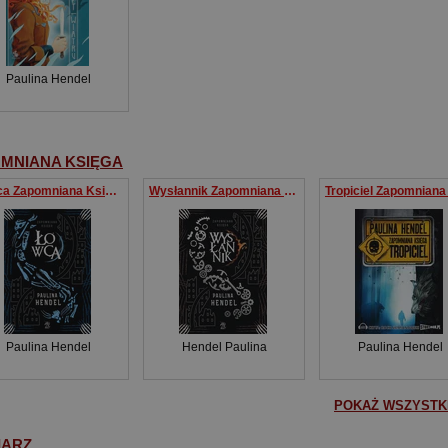
Paulina Hendel
MNIANA KSIĘGA
Łowca Zapomniana Księga 3
Wysłannik Zapomniana Księga Tom 4
Paulina Hendel
Hendel Paulina
Paulina Hendel
POKAŻ WSZYSTKI
IARZ