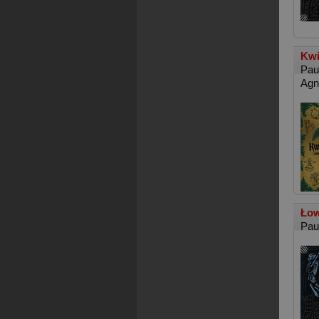
Kwi
Pau
Agn
Łow
Pau