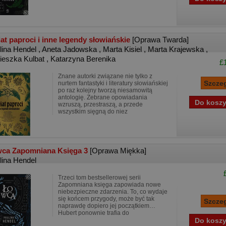
at paproci i inne legendy słowiańskie
[Oprawa Twarda]
lina Hendel
,
Aneta Jadowska
,
Marta Kisiel
,
Marta Krajewska
,
ieszka Kulbat
,
Katarzyna Berenika
£
Znane autorki związane nie tylko z
nurtem fantastyki i literatury słowiańskiej
po raz kolejny tworzą niesamowitą
antologię. Zebrane opowiadania
wzruszą, przestraszą, a przede
wszystkim sięgną do niez
ca Zapomniana Księga 3
[Oprawa Miękka]
lina Hendel
Trzeci tom bestsellerowej serii
Zapomniana księga zapowiada nowe
niebezpieczne zdarzenia. To, co wydaje
się końcem przygody, może być tak
naprawdę dopiero jej początkiem…
Hubert ponownie trafia do