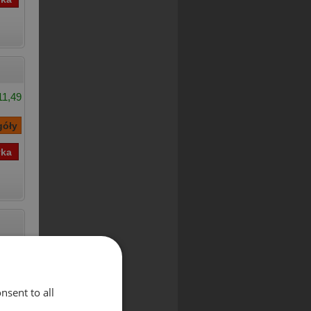
11,49
11,00
£11,94
nsent to all