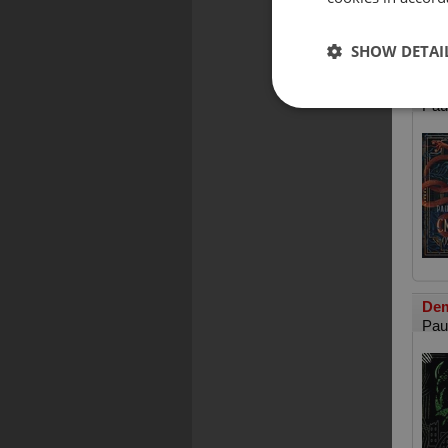
SHOW DETAI
Cme
Pau
De
Pau