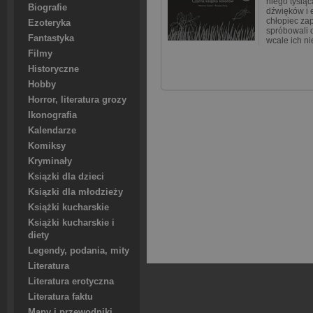
niego tysią
Biografie
dźwięków i 
chłopiec za
Ezoteryka
spróbowali o
Fantastyka
wcale ich ni
Filmy
Historyczne
Hobby
Horror, literatura grozy
Ikonografia
Kalendarze
Komiksy
Kryminały
Ksiązki dla dzieci
Ksiązki dla młodzieży
Książki kucharskie
Książki kucharskie i
diety
Legendy, podania, mity
Literatura
Literatura erotyczna
Literatura faktu
Mapy i przewodniki