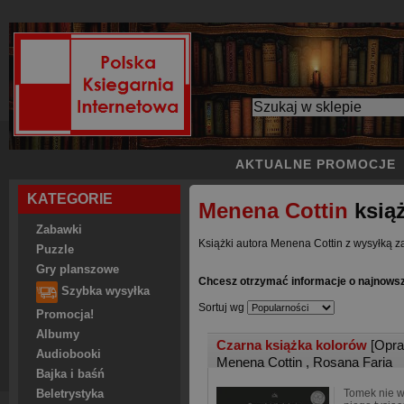
AKTUALNE PROMOCJE
KATEGORIE
Menena Cottin
książ
Zabawki
Książki autora Menena Cottin z wysyłką za
Puzzle
Gry planszowe
Chcesz otrzymać informacje o najnows
Szybka wysyłka
Sortuj wg
Promocja!
Albumy
Czarna książka kolorów
[Opr
Audiobooki
Menena Cottin
,
Rosana Faria
Bajka i baśń
Tomek nie w
Beletrystyka