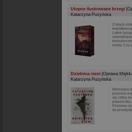
Utopce ilustrowane brzegi
[O
Katarzyna Puzyńska
Z okazji dzi
współtworzą
Latem tysią
osiemdziesi
krwiożercze
osoby. Czy 
Dzielnica cieni
[Oprawa Miękk
Katarzyna Puzyńska
Warszawa d
jesienna no
się cztery k
prawniczka,
Pozornie nic
do przedys