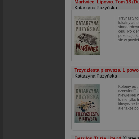
Martwiec. Lipowo. Tom 13 (Du
Katarzyna Puzyńska
Trzynasty to
lokalny aut
standardową 
celu. Po kie
pozostaje ża
się w powiet
Trzydziesta pierwsza. Lipowo
Katarzyna Puzyńska
Kolejny po „
czerwieni” t
niewielkiej 
to nie tylko
klasyczne k
ale także p
Bezgłos (Duże Litery)
[Oprawa