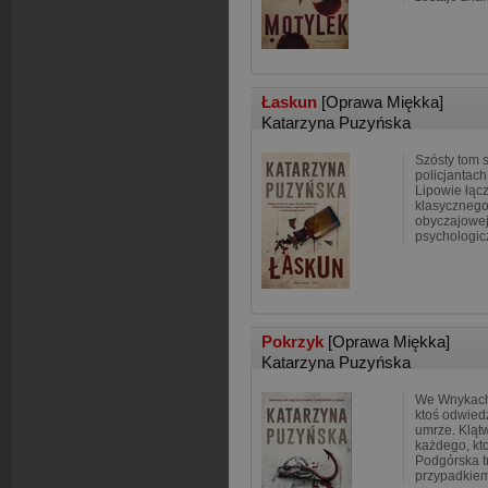
Łaskun
[Oprawa Miękka]
Katarzyna Puzyńska
Szósty tom s
policjantac
Lipowie łąc
klasycznego
obyczajowe
psychologi
Pokrzyk
[Oprawa Miękka]
Katarzyna Puzyńska
We Wnykach 
ktoś odwiedz
umrze. Kląt
każdego, kt
Podgórska t
przypadkie