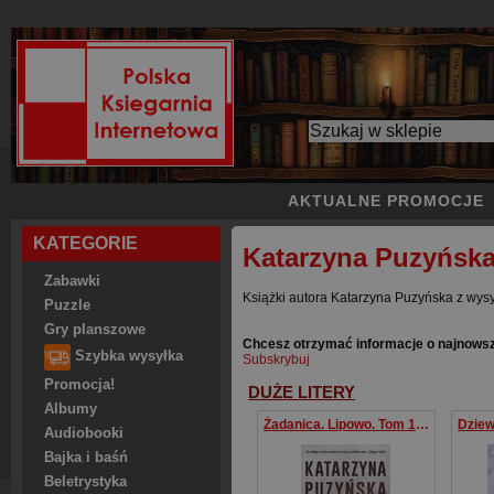
AKTUALNE PROMOCJE
KATEGORIE
Katarzyna Puzyńsk
Zabawki
Książki autora Katarzyna Puzyńska z wysy
Puzzle
Gry planszowe
Chcesz otrzymać informacje o najnows
Szybka wysyłka
Subskrybuj
Promocja!
DUŻE LITERY
Albumy
Żadanica. Lipowo. Tom 14 (Duże Litery)
Audiobooki
Bajka i baśń
Beletrystyka