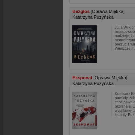
Bezgłos
[Oprawa Miękka]
Katarzyna Puzyńska
Julia Wilk p
miejscowośc
nadzieję, że
morderczyni
poczucia win
Wieszcze m
Eksponat
[Oprawa Miękka]
Katarzyna Puzyńska
Komisarz K
powody, żeb
choć pewnie
przyznała. 
wyjątkowy ta
kłopoty. Bez