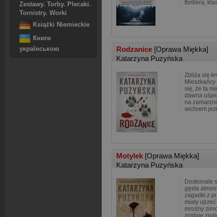
thrillera, kl
Zestawy. Torby. Plecaki.
Tornistry. Worki
Książki Niemieckie
Книги
Rodzanice
[Oprawa Miękka]
українською
Katarzyna Puzyńska
Zbliża się k
Mieszkańcy 
się, że ta n
dawna uśpi
na zamarzn
wichrem jez
Motylek
[Oprawa Miękka]
Katarzyna Puzyńska
Doskonale s
gęsta atmosf
zagadki z pr
miały ujrzeć
mroźny zimo
zostaje znal