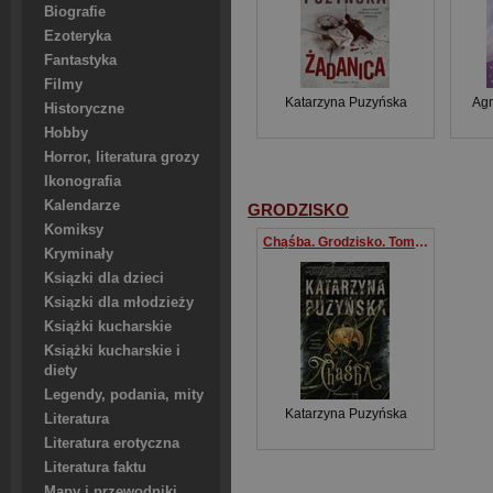
Biografie
Ezoteryka
Fantastyka
Filmy
Katarzyna Puzyńska
Ag
Historyczne
Hobby
Horror, literatura grozy
Ikonografia
Kalendarze
GRODZISKO
Komiksy
Chąśba. Grodzisko. Tom 1 wyd. specjalne
Kryminały
Ksiązki dla dzieci
Ksiązki dla młodzieży
Książki kucharskie
Książki kucharskie i
diety
Legendy, podania, mity
Katarzyna Puzyńska
Literatura
Literatura erotyczna
Literatura faktu
Mapy i przewodniki