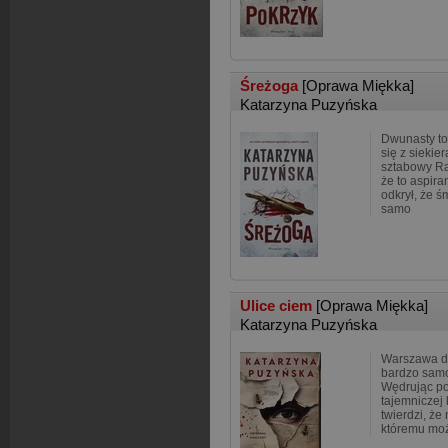
Śreżoga
[Oprawa Miękka]
Katarzyna Puzyńska
Dwunasty to
się z siekie
sztabowy Ra
że to aspira
odkrył, że ś
samo
Ulice ciem
[Oprawa Miękka]
Katarzyna Puzyńska
Warszawa dzi
bardzo sam
Wędrując po 
tajemniczej 
twierdzi, że
któremu mo