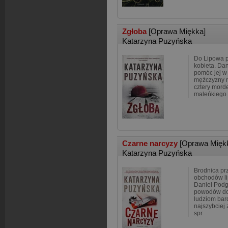
Zgłoba
[Oprawa Miękka]
Katarzyna Puzyńska
Do Lipowa p
kobieta. Da
pomóc jej w
mężczyzny n
cztery mord
maleńkiego 
Czarne narcyzy
[Oprawa Mięk
Katarzyna Puzyńska
Brodnica pr
obchodów li
Daniel Podg
powodów do 
ludziom bard
najszybciej 
spr