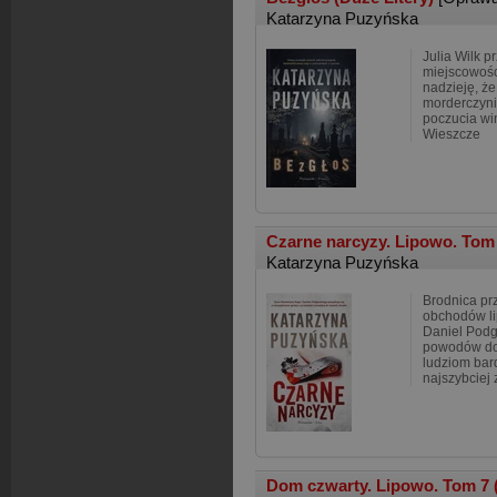
Katarzyna Puzyńska
Julia Wilk p
miejscowośc
nadzieję, że
morderczyni
poczucia win
Wieszcze
Czarne narcyzy. Lipowo. Tom 
Katarzyna Puzyńska
Brodnica pr
obchodów li
Daniel Podg
powodów do 
ludziom bard
najszybciej 
Dom czwarty. Lipowo. Tom 7 