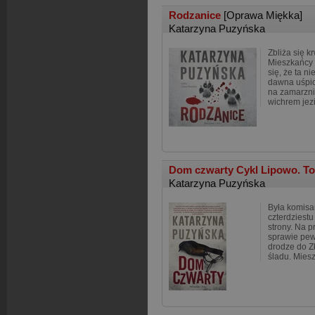
Rodzanice
[Oprawa Miękka]
Katarzyna Puzyńska
Zbliża się k
Mieszkańcy 
się, że ta n
dawna uśpi
na zamarzn
wichrem jez
Dom czwarty Cykl Lipowo. T
Katarzyna Puzyńska
Była komisa
czterdziestu
strony. Na p
sprawie pe
drodze do Z
śladu. Mies