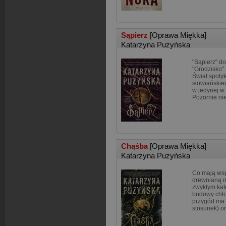
Sąpierz
[Oprawa Miękka]
Katarzyna Puzyńska
"Sąpierz" do
"Grodzisko"
Świat spoty
słowiańskie
w jedynej w
Pozornie ni
Chąśba
[Oprawa Miękka]
Katarzyna Puzyńska
Co mają wsp
drewnianą no
zwykłym kat
budowy chło
przygód ma
stosunek) o