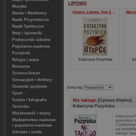
LIPOWO
Muzyka
Utopce. Lipowo. Tom 5 wyd. 2023
Nauka i Naukowcy
Nauki Przyrodnicze
Nauki Społeczne
Nuty i śpiewniki
Podręczniki szkolne
Popularno-naukowe
Poradniki
Katarzyna Puzyńska
Ka
Religia i wiara
Romanse
Science-fiction
Sensacyjne i thrillery
Słowniki językowe
Sortuj wg
Sport
Nic takiego
[Oprawa Miękka]
Sztuka i fotografia
Katarzyna Puzyńska
Technika
Wojskowość i wojny
Katarzyna P
Wydawnictwa naukowe
gatunkiem, k
Czytelników
i popularno-naukowe
jak bestsell
Zdrowie i uroda
takiego” łąc