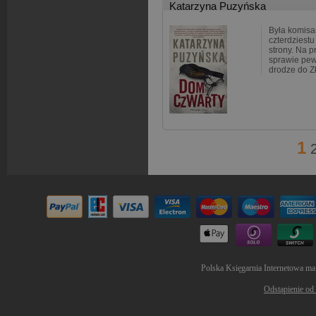
Katarzyna Puzyńska
Była komisa
czterdziestu
strony. Na p
sprawie pe
drodze do Z
1
Polska Księgarnia Internetowa ma
Odstąpienie od