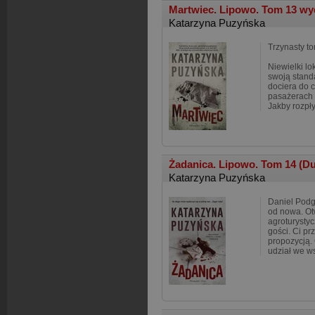
Martwiec. Lipowo. Tom 13 w
Katarzyna Puzyńska
Trzynasty to
Niewielki l
swoją stand
dociera do c
pasażerach 
Jakby rozpły
Żadanica. Lipowo. Tom 14 (Du
Katarzyna Puzyńska
Daniel Podgó
od nowa. Ot
agroturysty
gości. Ci p
propozycją.
udział we w