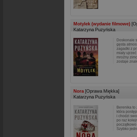
Motylek (wydanie filmowe)
[O
Katarzyna Puzyńska
Doskonale s
gęsta atmosf
zagadki z pr
miały ujrzeć
mroźny zimo
zostaje zna
Nora
[Oprawa Miękka]
Katarzyna Puzyńska
Berenika to
która postę
i chodzi swo
po raz kolej
początkowo n
Szybko jedn