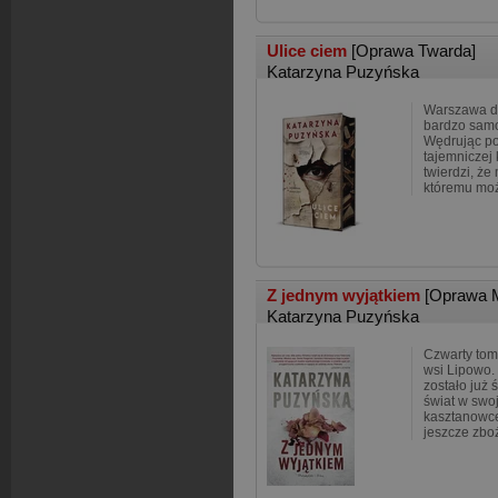
Ulice ciem
[Oprawa Twarda]
Katarzyna Puzyńska
Warszawa dzi
bardzo sam
Wędrując po 
tajemniczej 
twierdzi, że
któremu mo
Z jednym wyjątkiem
[Oprawa 
Katarzyna Puzyńska
Czwarty tom 
wsi Lipowo.
zostało już 
świat w swo
kasztanowce
jeszcze zbo