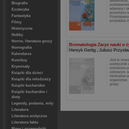
akademicki,
Biografie
podstawowe 
witaminy i s
Ezoteryka
przemiany w
Fantastyka
Przedstawio
produktów 
Filmy
Historyczne
Hobby
Horror, literatura grozy
Bromatologia Zarys nauki o ż
Ikonografia
Henryk Gertig
,
Juliusz Przysła
Kalendarze
Jest to nowo
Komiksy
podręcznik 
Kryminały
omówiono p
odżywcze, wi
Ksiązki dla dzieci
mineralne o
Ksiązki dla młodzieży
organizmie.
grupy
Książki kucharskie
Książki kucharskie i
diety
Legendy, podania, mity
Literatura
Literatura erotyczna
Literatura faktu
Mapy i przewodniki