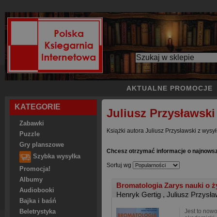
AKTUALNE PROMOCJE
KATEGORIE
Juliusz Przysławski
Zabawki
Książki autora Juliusz Przysławski z wysył
Puzzle
Gry planszowe
Chcesz otrzymać informacje o najnowsz
Szybka wysyłka
Sortuj wg
Promocja!
Albumy
Bromatologia Zarys nauki o ż
Audiobooki
Henryk Gertig
,
Juliusz Przysła
Bajka i baśń
Jest to now
Beletrystyka