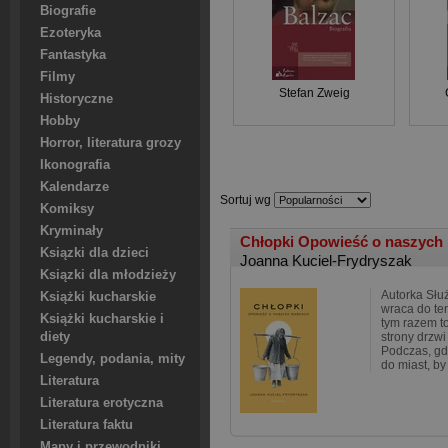
Biografie
Ezoteryka
Fantastyka
Filmy
Stefan Zweig
Historyczne
Hobby
Horror, literatura grozy
Ikonografia
Kalendarze
Sortuj wg
Komiksy
Kryminały
Chłopki Opowieść o naszych
Ksiązki dla dzieci
Joanna Kuciel-Frydryszak
Ksiązki dla młodzieży
Autorka Słu
Książki kucharskie
wraca do tem
Książki kucharskie i
tym razem t
diety
strony drzwi
Podczas, gd
Legendy, podania, mity
do miast, b
Literatura
Literatura erotyczna
Literatura faktu
Mapy i przewodniki