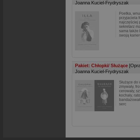
Joanna Kuciel-Frydryszak
Poetka, wn
przyjaciela 
najczęściej
sekretarz m
sama także b
swoją karie
Pakiet: Chłopki/ Służące
[Opr
Joanna Kuciel-Frydryszak
Służące do w
zmywały, fro
cerowały, sz
kochały, rato
bandażowały
serc