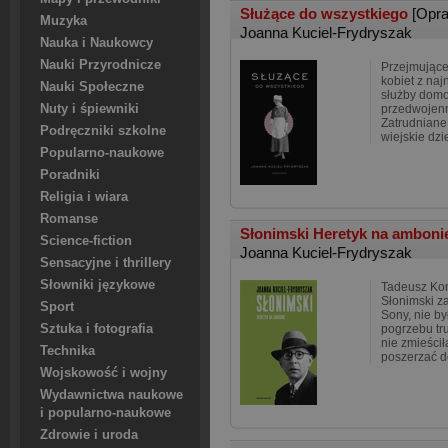
Służące do wszystkiego
[Opr
Muzyka
Joanna Kuciel-Frydryszak
Nauka i Naukowcy
Nauki Przyrodnicze
Przejmujące 
kobiet z naj
Nauki Społeczne
służby domo
Nuty i śpiewniki
przedwojenn
Zatrudniane
Podręczniki szkolne
wiejskie dz
Popularno-naukowe
Poradniki
Religia i wiara
Romanse
Słonimski Heretyk na ambon
Science-fiction
Joanna Kuciel-Frydryszak
Sensacyjne i thrillery
Słowniki językowe
Tadeusz Kon
Słonimski z
Sport
Sony, nie by
Sztuka i fotografia
pogrzebu tr
nie zmieścił
Technika
poszerzać d
Wojskowość i wojny
Wydawnictwa naukowe
i popularno-naukowe
Zdrowie i uroda