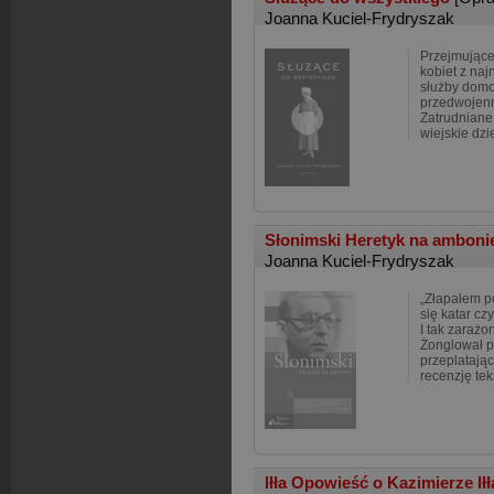
Joanna Kuciel-Frydryszak
Przejmujące 
kobiet z naj
służby domo
przedwojenn
Zatrudniane
wiejskie dz
Słonimski Heretyk na ambon
Joanna Kuciel-Frydryszak
„Złapałem poe
się katar cz
I tak zarażo
Żonglował p
przeplatają
recenzję tek
Iłła Opowieść o Kazimierze I