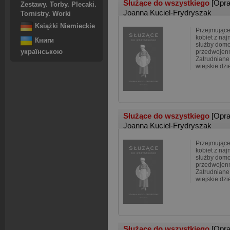
Służące do wszystkiego
[Opr
Zestawy. Torby. Plecaki.
Joanna Kuciel-Frydryszak
Tornistry. Worki
Książki Niemieckie
Przejmujące 
kobiet z naj
Книги
służby domo
українською
przedwojenn
Zatrudniane
wiejskie dz
Służące do wszystkiego
[Opr
Joanna Kuciel-Frydryszak
Przejmujące 
kobiet z naj
służby domo
przedwojenn
Zatrudniane
wiejskie dz
Służące do wszystkiego
[Opr