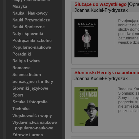
Służące do wszystkiego
[Opr
Muzyka
Joanna Kuciel-Frydryszak
Nauka i Naukowcy
Nauki Przyrodnicze
Przejmujące 
kobiet z naj
Nauki Społeczne
służby domo
Nuty i śpiewniki
przedwojenn
Zatrudniane
Podręczniki szkolne
wiejskie dz
Popularno-naukowe
Poradniki
Religia i wiara
Romanse
Słonimski Heretyk na ambon
Science-fiction
Joanna Kuciel-Frydryszak
Sensacyjne i thrillery
Słowniki językowe
Tadeusz Kon
Słonimski z
Sport
Sony, nie by
Sztuka i fotografia
pogrzebu tr
nie zmieścił
Technika
poszerzać d
Wojskowość i wojny
Wydawnictwa naukowe
i popularno-naukowe
Zdrowie i uroda