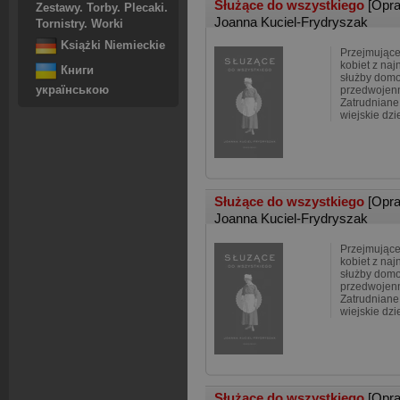
Służące do wszystkiego
[Opr
Zestawy. Torby. Plecaki.
Joanna Kuciel-Frydryszak
Tornistry. Worki
Książki Niemieckie
Przejmujące 
kobiet z naj
Книги
służby domo
українською
przedwojenn
Zatrudniane
wiejskie dz
Służące do wszystkiego
[Opr
Joanna Kuciel-Frydryszak
Przejmujące 
kobiet z naj
służby domo
przedwojenn
Zatrudniane
wiejskie dz
Służące do wszystkiego
[Opr