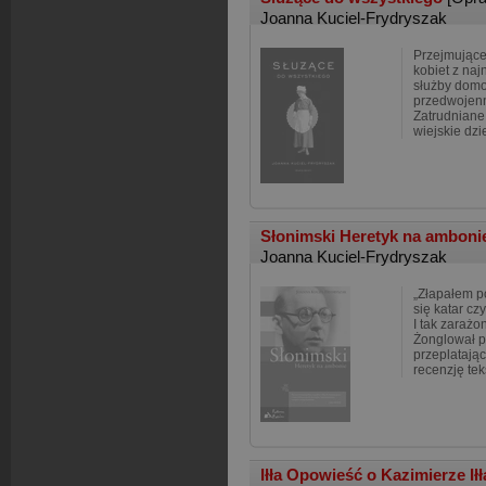
Joanna Kuciel-Frydryszak
Przejmujące 
kobiet z naj
służby domo
przedwojenn
Zatrudniane
wiejskie dz
Słonimski Heretyk na ambon
Joanna Kuciel-Frydryszak
„Złapałem poe
się katar cz
I tak zarażo
Żonglował p
przeplatają
recenzję tek
Iłła Opowieść o Kazimierze I