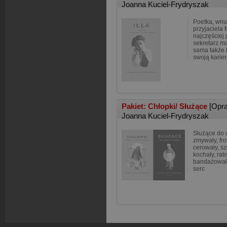
Joanna Kuciel-Frydryszak
Poetka, wn
przyjaciela 
najczęściej
sekretarz m
sama także b
swoją karie
Pakiet: Chłopki/ Służące
[Opr
Joanna Kuciel-Frydryszak
Służące do w
zmywały, fro
cerowały, sz
kochały, rato
bandażowały
serc