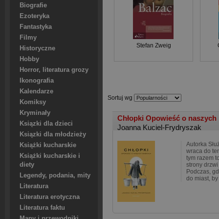
Biografie
Ezoteryka
Fantastyka
Filmy
Stefan Zweig
Historyczne
Hobby
Horror, literatura grozy
Ikonografia
Kalendarze
Sortuj wg
Komiksy
Kryminały
Chłopki Opowieść o naszych
Ksiązki dla dzieci
Joanna Kuciel-Frydryszak
Ksiązki dla młodzieży
Autorka Słu
Książki kucharskie
wraca do tem
Książki kucharskie i
tym razem t
diety
strony drzwi
Podczas, gd
Legendy, podania, mity
do miast, b
Literatura
Literatura erotyczna
Literatura faktu
Mapy i przewodniki