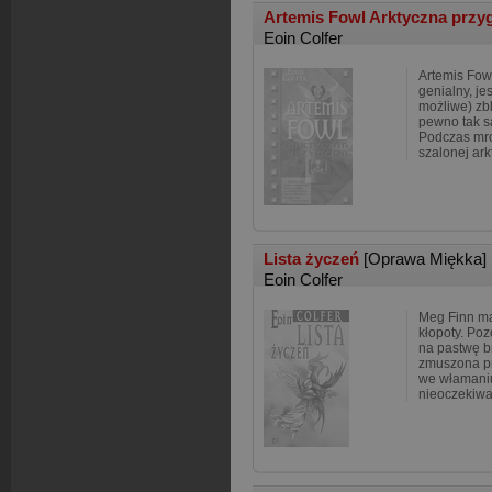
Artemis Fowl Arktyczna prz
Eoin Colfer
Artemis Fow
genialny, jes
możliwe) zb
pewno tak s
Podczas mro
szalonej ark
Lista życzeń
[Oprawa Miękka]
Eoin Colfer
Meg Finn ma
kłopoty. Poz
na pastwę b
zmuszona pr
we włamaniu
nieoczekiwa