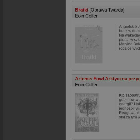
Bratki
[Oprawa Twarda]
Eoin Colfer
Angielskie J
braci w dom
Na wakacjac
piraci, w sz
Matylda Bu
rodzice wyc
Artemis Fowl Arktyczna prz
Eoin Colfer
Kto zaopatr
goblinów w 
energii? Hol
jednostki Si
Reagowania 
stoi za tym 