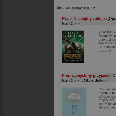
Sortuj wg
Prask Niechętny zabójca
[Opr
Eoin Colfer
PRASK to śc
świadków: d
przenosi ich
Tam właśnie 
czternastole
od zbrod
Fred wymyślony przyjaciel
[O
Eoin Colfer
,
Oliver Jeffers
Czy wiedziel
odrobina mag
Waszym życi
przyjaciel? 
wymyślonym 
których moż