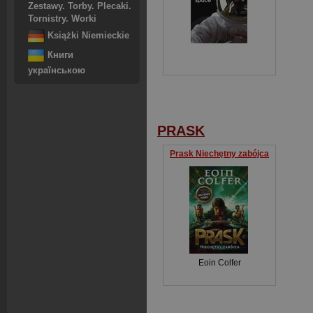
Zestawy. Torby. Plecaki.
Tornistry. Worki
Książki Niemieckie
Книги
українською
PRASK
Prask Niechętny zabójca
Eoin Colfer