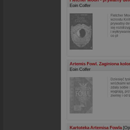
Eoin Colfer
Fletcher Moo
wzrostu Krót
prywatny de
się rozstrz
i wykrywani
co pł
Artemis Fowl. Zaginiona kolo
Eoin Colfer
Dziesięć tysi
wróżkami wie
zdały sobie 
wygrają, pr
ziemię i od 
Kartoteka Artemisa Fowla
[Op