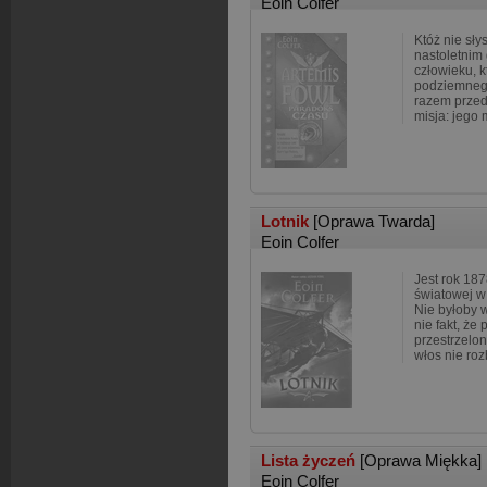
Eoin Colfer
Któż nie sły
nastoletnim
człowieku, k
podziemneg
razem przed
misja: jego 
Lotnik
[Oprawa Twarda]
Eoin Colfer
Jest rok 18
światowej w 
Nie byłoby 
nie fakt, że
przestrzelon
włos nie rozb
Lista życzeń
[Oprawa Miękka]
Eoin Colfer