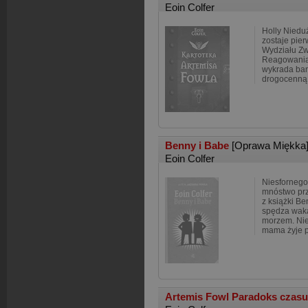
Eoin Colfer
Holly Niedu
zostaje pie
Wydziału Zw
Reagowania
wykrada ban
drogocenną t
Benny i Babe
[Oprawa Miękka
Eoin Colfer
Niesfornego 
mnóstwo prz
z książki B
spędza waka
morzem. Nie 
mama żyje 
Artemis Fowl Paradoks czas