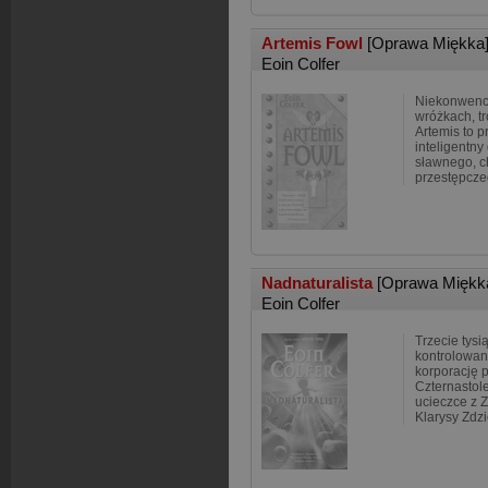
Artemis Fowl
[Oprawa Miękka
Eoin Colfer
Niekonwenc
wróżkach, tr
Artemis to p
inteligentn
sławnego, c
przestępcze
Nadnaturalista
[Oprawa Miękk
Eoin Colfer
Trzecie tysi
kontrolowan
korporację p
Czternastol
ucieczce z 
Klarysy Zdzi