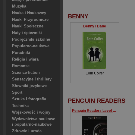
Muzyka
Nauka i Naukowcy
BENNY
Nauki Przyrodnicze
Nauki Społeczne
Benny i Babe
Nuty i śpiewniki
Podręczniki szkolne
Popularno-naukowe
Poradniki
Religia i wiara
Romanse
Science-fiction
Eoin Colfer
Sensacyjne i thrillery
Słowniki językowe
Sport
Sztuka i fotografia
PENGUIN READERS
Technika
Penguin Readers Level 2 Life in Space
Wojskowość i wojny
Wydawnictwa naukowe
i popularno-naukowe
Zdrowie i uroda