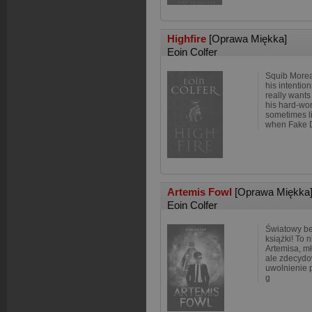
Highfire
[Oprawa Miękka]
Eoin Colfer
Squib Morea
his intentio
really wants
his hard-wo
sometimes li
when Fake 
Artemis Fowl
[Oprawa Miękka
Eoin Colfer
Światowy be
książki! To 
Artemisa, m
ale zdecydo
uwolnienie 
g