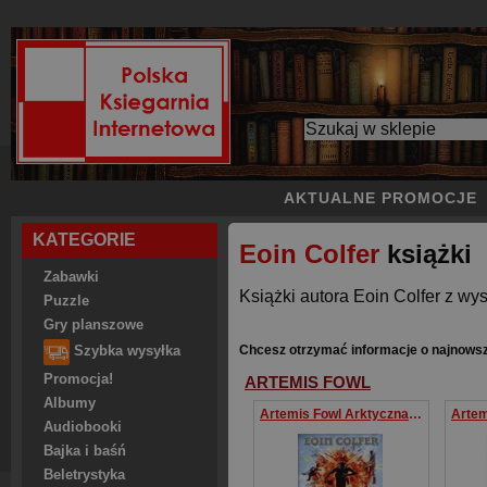
AKTUALNE PROMOCJE
KATEGORIE
Eoin Colfer
książki
Zabawki
Książki autora Eoin Colfer z wys
Puzzle
Gry planszowe
Chcesz otrzymać informacje o najnowsz
Szybka wysyłka
Promocja!
ARTEMIS FOWL
Albumy
Artemis Fowl Arktyczna przygoda Tom 2
Audiobooki
Bajka i baśń
Beletrystyka