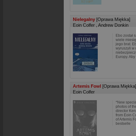
Nielegalny
[Oprawa Miękka]
Eoin Colfer
,
Andrew Donkin
Ebo został s
wiele miesię
jego brat. E
wyruszyli w
niebezpiecz
Europy. Aby 
Artemis Fowl
[Oprawa Miękka
Eoin Colfer
*New special
photos of the
director Ke
from Eoin Co
of Artemis 
bestselle