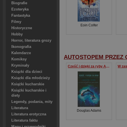
Biografie
Ezoteryka
Fantastyka
Filmy
Eoin Colfer
Historyczne
Hobby
Horror, literatura grozy
Ikonografia
Kalendarze
AUTOSTOPEM PRZEZ 
Komiksy
Kryminały
Cześć i dzięki za ryby Autostopem przez Galaktykę 4
Ksiązki dla dzieci
Ksiązki dla młodzieży
Książki kucharskie
Książki kucharskie i
diety
Legendy, podania, mity
Literatura
Douglas Adams
Literatura erotyczna
Literatura faktu
Mapy i przewodniki