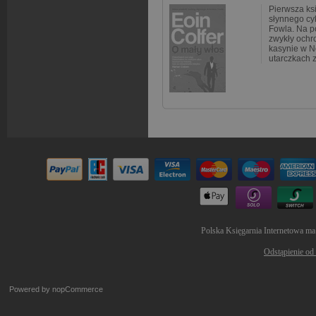
Pierwsza ks
słynnego cy
Fowla. Na p
zwykły ochr
kasynie w N
utarczkach z
Polska Księgarnia Internetowa ma
Odstąpienie od
Powered by
nopCommerce