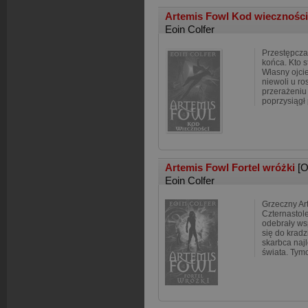
Artemis Fowl Kod wiecznośc
Eoin Colfer
Przestępcza
końca. Kto 
Własny ojcie
niewoli u ros
przerażeniu 
poprzysiągł
Artemis Fowl Fortel wróżki
[O
Eoin Colfer
Grzeczny Ar
Czternastole
odebrały ws
się do krad
skarbca naj
świata. Tymc