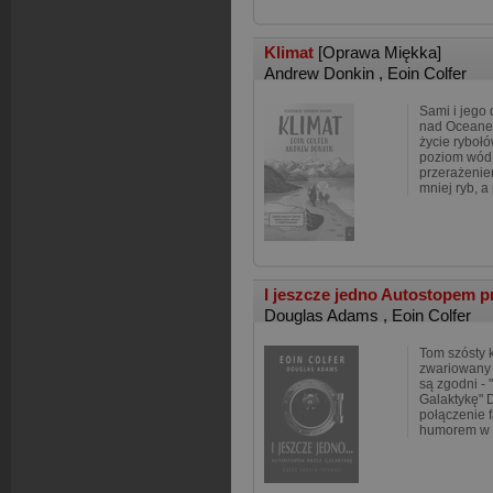
Klimat
[Oprawa Miękka]
Andrew Donkin
,
Eoin Colfer
Sami i jego
nad Oceanem
życie ryboł
poziom wód 
przerażenie
mniej ryb, a
I jeszcze jedno Autostopem p
Douglas Adams
,
Eoin Colfer
Tom szósty k
zwariowany 
są zgodni -
Galaktykę" 
połączenie 
humorem w s