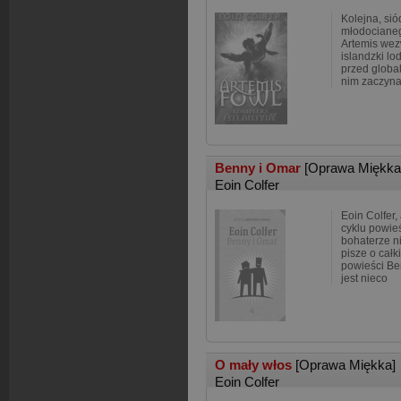
Kolejna, si
młodocianeg
Artemis wez
islandzki l
przed global
nim zaczyna
Benny i Omar
[Oprawa Miękka
Eoin Colfer
Eoin Colfer,
cyklu powieś
bohaterze n
pisze o cał
powieści Be
jest nieco
O mały włos
[Oprawa Miękka]
Eoin Colfer