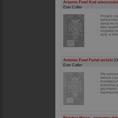
Artemis Fowl Kod wiecznośc
Eoin Colfer
Przygód czę
kariera Arte
stanął mu n
który spędził
rosyjskiej ma
syna, w imie
Artemis Fowl Fortel wróżki
[O
Eoin Colfer
Elfy wymaza
świecie z p
przestępcy 
potrzebują g
gdy Artemis
impresjonis
Fletcher Moon - prywatny de