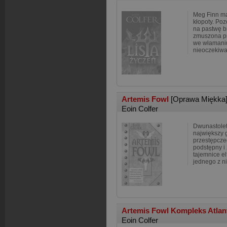
Meg Finn ma
kłopoty. Poz
na pastwę b
zmuszona pr
we włamaniu
nieoczekiwa
Artemis Fowl
[Oprawa Miękka
Eoin Colfer
Dwunastolet
największy g
przestępcze
podstępny i
tajemnice e
jednego z n
Artemis Fowl Kompleks Atla
Eoin Colfer