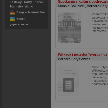
Spotkania z kulturą podręczn
Zestawy. Torby. Plecaki.
Monika Bokiniec
,
Barbara Fory
Tornistry. Worki
Książki Niemieckie
Podręcznik 
współczesnej
Книги
najważniejs
українською
wiadomości,
ilustracyjny
interpretacji
Witkacy i muzyka Twórca - dzi
Barbara Forysiewicz
Mimo upływu
Witkiewicz w
popularnośc
literackich, 
malarskich. 
podmiotem w