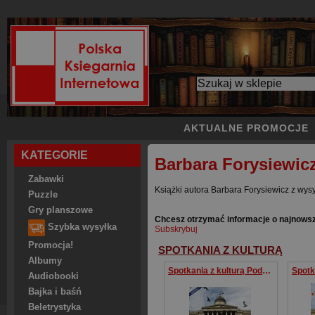
AKTUALNE PROMOCJE
KATEGORIE
Barbara Forysiewic
Zabawki
Książki autora Barbara Forysiewicz z wysy
Puzzle
Gry planszowe
Chcesz otrzymać informacje o najnowsz
Szybka wysyłka
Subskrybuj
Promocja!
SPOTKANIA Z KULTURĄ
Albumy
Spotkania z kulturą Podręcznik Szkoła ponadgimnazjalna
Audiobooki
Bajka i baśń
Beletrystyka