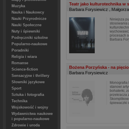
Teatr jako kulturotechnika w 
Muzyka
Barbara Forysiewicz
,
Małgorza
Nauka i Naukowcy
Nauki Przyrodnicze
Niniejsza p
stosowania p
Nauki Społeczne
kulturotech
Nuty i śpiewniki
wychowawcz
procesach s
Podręczniki szkolne
Barbara Fory
Popularno-naukowe
Poradniki
Religia i wiara
Romanse
Bożena Porzyńska - na pięciol
Science-fiction
Barbara Forysiewicz
Sensacyjne i thrillery
Słowniki językowe
Monografia 
stanowi arty
Sport
bohaterki, 
Sztuka i fotografia
przekracza z
Skomplikowa
Technika
śpiewaczki 
Wojskowość i wojny
Wydawnictwa naukowe
i popularno-naukowe
Zdrowie i uroda