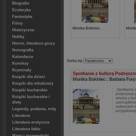
Biografie
Ezoteryka
Fantastyka
Filmy
Monika Bokiniec
,
Barbara Forysiewic
Monik
Historyczne
Hobby
Horror, literatura grozy
Ikonografia
Kalendarze
Sortuj wg
Komiksy
Kryminały
Spotkania z kulturą Podręczn
Ksiązki dla dzieci
Monika Bokiniec
,
Barbara Fory
Ksiązki dla młodzieży
„Spotkania z
Książki kucharskie
propozycja 
Książki kucharskie i
wiedzy o kul
diety
uporządkow
wytworami w
Legendy, podania, mity
przygotowuj
Literatura
Literatura erotyczna
Literatura faktu
Mapy i przewodniki