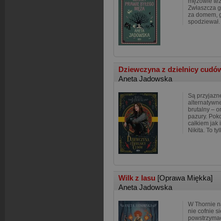
mężowie też
Zwłaszcza g
za domem, gd
spodziewał. 
Dziewczyna z dzielnicy cud
Aneta Jadowska
Są przyjazne
alternatywne
brutalny – o
pazury. Poko
całkiem jak 
Nikita. To ty
Wilk z lasu
[Oprawa Miękka]
Aneta Jadowska
W Thornie n
nie cofnie s
powstrzymać