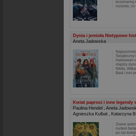
koszmarną r
rozumie, co
Dynia i jemioła Nietypowe hi
Aneta Jadowska
Najpyszniej
Świąteczny 
Halloween d
między dynią
Nikita, Witk
Baal i inni p
Kwiat paproci i inne legendy
Paulina Hendel
,
Aneta Jadows
Agnieszka Kulbat
,
Katarzyna B
Znane autork
nurtem fantas
po raz kole