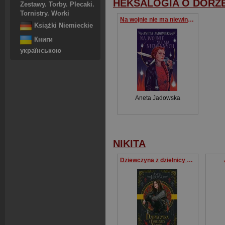
HEKSALOGIA O DORZ
Zestawy. Torby. Plecaki.
Tornistry. Worki
Na wojnie nie ma niewinnych. Heksalogia o Dorze Wilk. Tom 6 wyd. 2023
Książki Niemieckie
Книги
українською
Aneta Jadowska
NIKITA
Dziewczyna z dzielnicy cudów