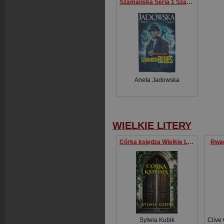
Szamańska Seria 1 Szamański blues
Aneta Jadowska
WIELKIE LITERY
Córka księdza Wielkie Litery
Rwąc
Sylwia Kubik
Clive