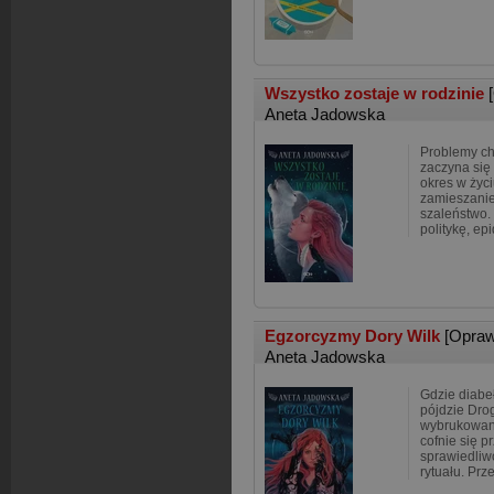
Wszystko zostaje w rodzinie
Aneta Jadowska
Problemy ch
zaczyna się
okres w życ
zamieszanie
szaleństwo.
politykę, ep
Egzorcyzmy Dory Wilk
[Opraw
Aneta Jadowska
Gdzie diabe
pójdzie Drog
wybrukowana
cofnie się p
sprawiedliw
rytuału. Prz