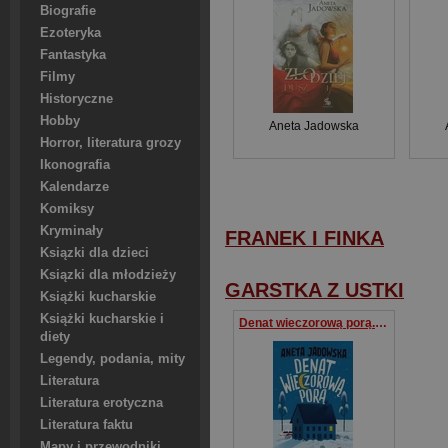
Biografie
Ezoteryka
Fantastyka
Filmy
Historyczne
Hobby
Aneta Jadowska
Horror, literatura grozy
Ikonografia
Kalendarze
Komiksy
Kryminały
FRANEK I FINKA
Ksiązki dla dzieci
Ksiązki dla młodzieży
GARSTKA Z USTKI
Książki kucharskie
Książki kucharskie i
Denat wieczorową porą. Garstka z Ustki wyd. 2
diety
Legendy, podania, mity
Literatura
Literatura erotyczna
Literatura faktu
Mapy i przewodniki