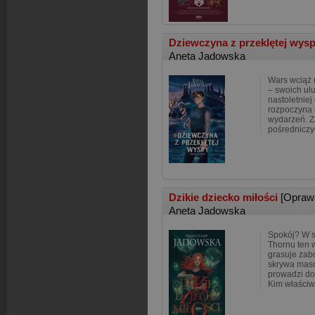
Dziewczyna z przeklętej wys
Aneta Jadowska
Wars wciąż 
– swoich ul
nastoletniej
rozpoczyna 
wydarzeń. Z
pośredniczy
Dzikie dziecko miłości
[Opraw
Aneta Jadowska
Spokój? W s
Thornu ten w
grasuje zabó
skrywa maso
prowadzi do
Kim właściwi