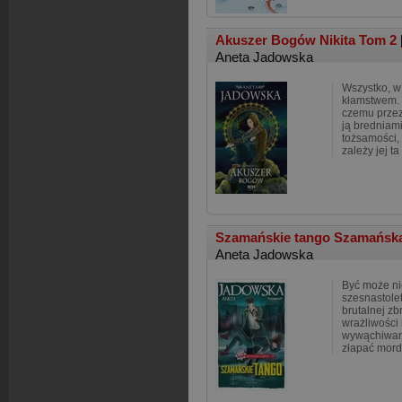
Akuszer Bogów Nikita Tom 2
Aneta Jadowska
Wszystko, w 
kłamstwem. N
czemu przez
ją bredniami
tożsamości, 
zależy jej ta
Szamańskie tango Szamańska
Aneta Jadowska
Być może ni
szesnastolet
brutalnej zbr
wrażliwości 
wywąchiwani
złapać mord