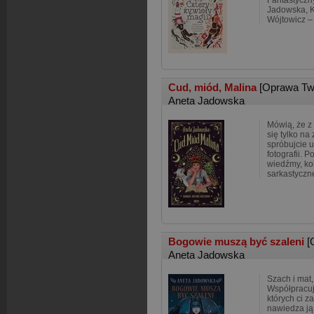
Fantastyczn
Jadowska, K
Wójtowicz – 
Cud, miód, Malina
[Oprawa Tw
Aneta Jadowska
Mówią, że z
się tylko na
spróbujcie 
fotografii. 
wiedźmy, ko
sarkastyczne
Bogowie muszą być szaleni
[
Aneta Jadowska
Szach i mat
Współpracuj
których ci z
nawiedza ją