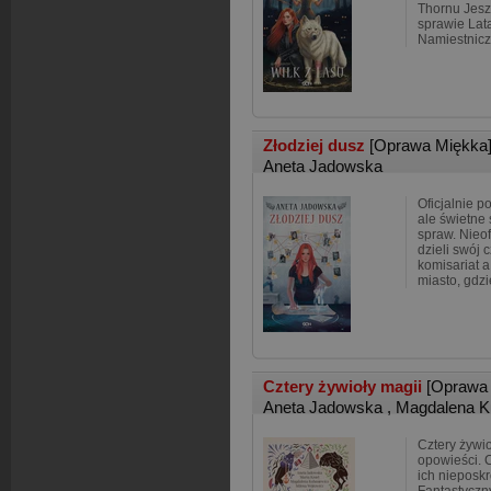
Thornu Jesz
sprawie Lat
Namiestniczk
Złodziej dusz
[Oprawa Miękka
Aneta Jadowska
Oficjalnie p
ale świetne 
spraw. Nieof
dzieli swój 
komisariat a
miasto, gdzi
Cztery żywioły magii
[Oprawa
Aneta Jadowska
,
Magdalena K
Cztery żywi
opowieści. C
ich nieposk