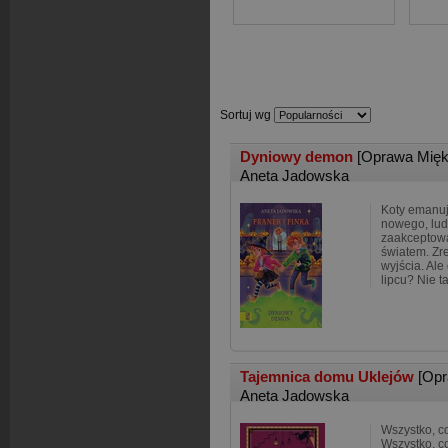
Sortuj wg
Dyniowy demon
[Oprawa Mięk
Aneta Jadowska
Koty emanuj
nowego, lud
zaakceptowal
światem. Zre
wyjścia. Ale
lipcu? Nie t
Tajemnica domu Uklejów
[Opr
Aneta Jadowska
Wszystko, co
Wszystko, co