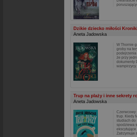
Dwanaście 
poruszający
Dzikie dziecko miłości Kroni
Aneta Jadowska
W Thornie g
groby na ter
podejrzenia 
że przy jedn
dokumenty Da
wampirzycy.
Trup na plaży i inne sekrety 
Aneta Jadowska
Czerwcowy p
trup. Kiedy
studiach do 
spodziewa si
ekscytujące 
Zatrzymuje 