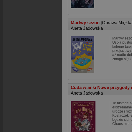
Martwy sezon
[Oprawa Miękka
Aneta Jadowska
Martwy sezo
Ustka pusto
kolejne taje
przejściowy
aż nadto do
zmaga się z
Cuda wianki Nowe przygody 
Aneta Jadowska
Te historie 
ekstremalne
urocze i ro
Koźlaczek j
będzie cicho
Chaos miesz