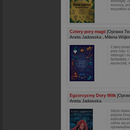
antologię. 
wzruszą, pr
wszystkim s
Cztery pory magii
[Oprawa Tw
Aneta Jadowska
,
Milena Wójto
Cztery pisar
pory roku. C
mitologii i m
fantastykę, 
wycieczkę, w
Egzorcyzmy Dory Wilk
[Opraw
Aneta Jadowska
Gdzie diabe
pójdzie Drog
wybrukowana
cofnie się p
sprawiedliw