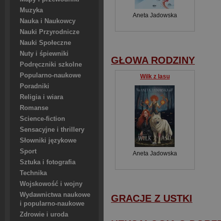
Muzyka
Aneta Jadowska
Nauka i Naukowcy
Nauki Przyrodnicze
Nauki Społeczne
Nuty i śpiewniki
GŁOWA RODZINY
Podręczniki szkolne
Popularno-naukowe
Wilk z lasu
Poradniki
Religia i wiara
Romanse
Science-fiction
Sensacyjne i thrillery
Słowniki językowe
Sport
Aneta Jadowska
Sztuka i fotografia
Technika
Wojskowość i wojny
Wydawnictwa naukowe
GRACJE Z USTKI
i popularno-naukowe
Zdrowie i uroda