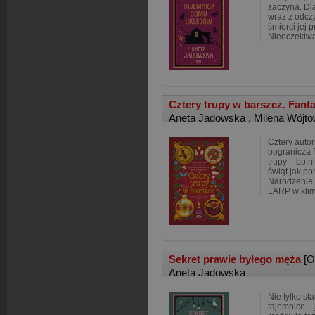
zaczyna. Dl
wraz z odcz
śmierci jej 
Nieoczekiwa
Cztery trupy w barszcz. Fant
Aneta Jadowska
,
Milena Wójto
Cztery autor
pogranicza f
trupy – bo n
świąt jak p
Narodzenie 
LARP w kli
Sekret prawie byłego męża
[O
Aneta Jadowska
Nie tylko s
tajemnice – 