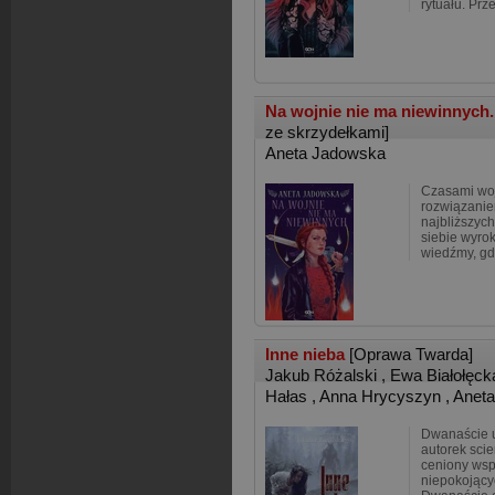
rytuału. Prz
Na wojnie nie ma niewinnych.
ze skrzydełkami]
Aneta Jadowska
Czasami woj
rozwiązanie
najbliższyc
siebie wyrok.
wiedźmy, gd
Inne nieba
[Oprawa Twarda]
Jakub Różalski
,
Ewa Białołęck
Hałas
,
Anna Hrycyszyn
,
Anet
Dwanaście u
autorek scie
ceniony wspó
niepokojący