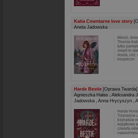
Katia Cmentarne love story
[
Aneta Jadowska
Miłość, śmie
Thornie Kat
tylko pamięt
zmarli to st
reszta, cóż,
bezpieczn
Harde Bestie
[Oprawa Twarda]
Agnieszka Hałas
,
Aleksandra 
Jadowska
,
Anna Hrycyszyn
,
A
Harda Horda
Trzynaście 
trzynaście n
wyjątkowa a
czwarta ods
najważniejs