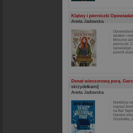
Klątwy i pierniczki Opowiada
Aneta Jadowska
Opowiadania
słodkie i ni
Mroczne jak 
pierniczki. 
opowiadań z
powrót ulub
Denat wieczorową porą. Garst
skrzydełkami]
Aneta Jadowska
Niektórzy na
napsuć krwi
na Bal Tajem
Garstce entu
Grzebałko, j