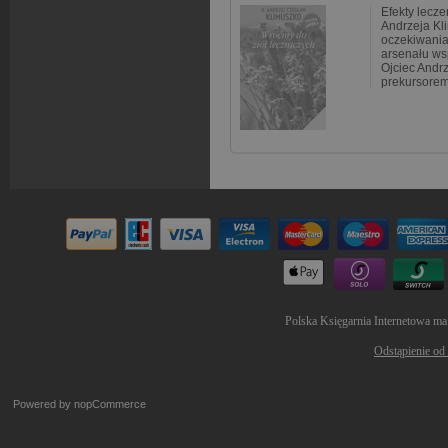
Efekty lecze
Andrzeja Kl
oczekiwania 
arsenału ws
Ojciec Andrz
prekursorem
Polska Księgarnia Internetowa ma
Odstąpienie od
Powered by
nopCommerce