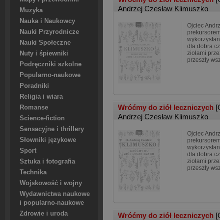
Andrzej Czesław Klimuszko
Muzyka
Nauka i Naukowcy
Ojciec Andrz
Nauki Przyrodnicze
prekursorem
wykorzystan
Nauki Społeczne
dla dobra cz
ziołami prze
Nuty i śpiewniki
przeszły ws
Podręczniki szkolne
Popularno-naukowe
Poradniki
Religia i wiara
Wróćmy do ziół leczniczych
[
Romanse
Andrzej Czesław Klimuszko
Science-fiction
Sensacyjne i thrillery
Ojciec Andrz
Słowniki językowe
prekursorem
wykorzystan
Sport
dla dobra cz
ziołami prze
Sztuka i fotografia
przeszły ws
Technika
Wojskowość i wojny
Wydawnictwa naukowe
i popularno-naukowe
Zdrowie i uroda
Wróćmy do ziół leczniczych
[