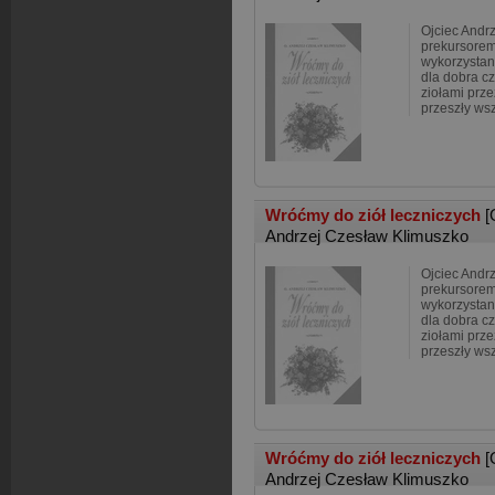
Ojciec Andrz
prekursorem
wykorzystan
dla dobra cz
ziołami prze
przeszły ws
Wróćmy do ziół leczniczych
[
Andrzej Czesław Klimuszko
Ojciec Andrz
prekursorem
wykorzystan
dla dobra cz
ziołami prze
przeszły ws
Wróćmy do ziół leczniczych
[
Andrzej Czesław Klimuszko