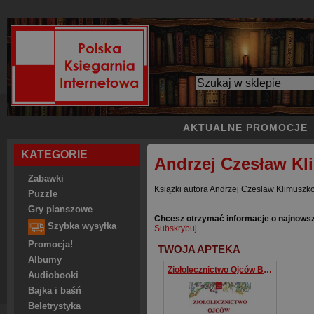
AKTUALNE PROMOCJE
KATEGORIE
Andrzej Czesław Kl
Zabawki
Książki autora Andrzej Czesław Klimuszko
Puzzle
Gry planszowe
Chcesz otrzymać informacje o najnows
Szybka wysyłka
Subskrybuj
Promocja!
TWOJA APTEKA
Albumy
Ziołolecznictwo Ojców Bonifratrów dla kobiet
Audiobooki
Bajka i baśń
Beletrystyka