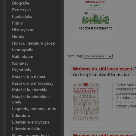
Biografie
Ezoteryka
Fantastyka
Filmy
Teodor Książkiewicz
Historyczne
Hobby
Horror, literatura grozy
Ikonografia
Sortuj wg
Kalendarze
Komiksy
Wróćmy do ziół leczniczych
[
Kryminały
Andrzej Czesław Klimuszko
Ksiązki dla dzieci
Ksiązki dla młodzieży
Ojciec Andrz
prekursorem
Książki kucharskie
wykorzystan
Książki kucharskie i
dla dobra cz
ziołami prze
diety
przeszły ws
Legendy, podania, mity
Literatura
Literatura erotyczna
Literatura faktu
Wróćmy do ziół leczniczych
[
Mapy i przewodniki