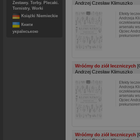
Andrzej Czesław Klimuszko
Zestawy. Torby. Plecaki.
Tornistry. Worki
Efekty lecze
Książki Niemieckie
Andrzeja Kl
oczekiwania 
Книги
arsenału ws
Ojciec Andrz
українською
prekursorem
Wróćmy do ziół leczniczych
[
Andrzej Czesław Klimuszko
Efekty lecze
Andrzeja Kl
oczekiwania 
arsenału ws
Ojciec Andrz
prekursorem
Wróćmy do ziół leczniczych
[