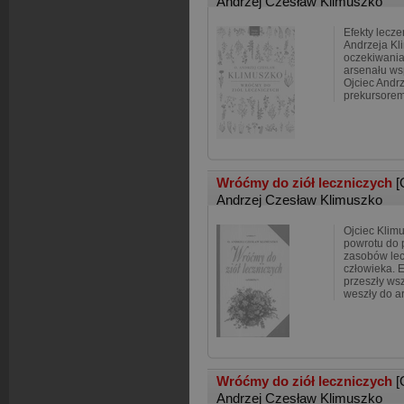
Andrzej Czesław Klimuszko
Efekty lecze
Andrzeja Kl
oczekiwania 
arsenału ws
Ojciec Andrz
prekursorem
Wróćmy do ziół leczniczych
[
Andrzej Czesław Klimuszko
Ojciec Klim
powrotu do p
zasobów lec
człowieka. E
przeszły wsz
weszły do a
Wróćmy do ziół leczniczych
[
Andrzej Czesław Klimuszko