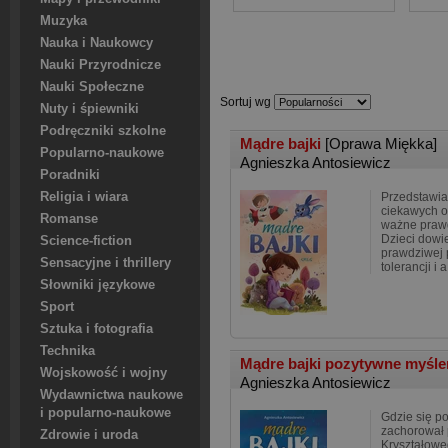
Muzyka
Nauka i Naukowcy
Nauki Przyrodnicze
Nauki Społeczne
Sortuj wg
Nuty i śpiewniki
Podręczniki szkolne
Mądre bajki
[Oprawa Miękka]
Popularno-naukowe
Agnieszka Antosiewicz
Poradniki
Religia i wiara
Przedstawia
ciekawych o
Romanse
ważne prawd
Dzieci dowie
Science-fiction
prawdziwej p
Sensacyjne i thrillery
tolerancji i a
Słowniki językowe
Sport
Sztuka i fotografia
Technika
Mądre bajki pozytywne myśle
Wojskowość i wojny
Agnieszka Antosiewicz
Wydawnictwa naukowe
i popularno-naukowe
Gdzie się po
zachorował
Zdrowie i uroda
Kryształowe