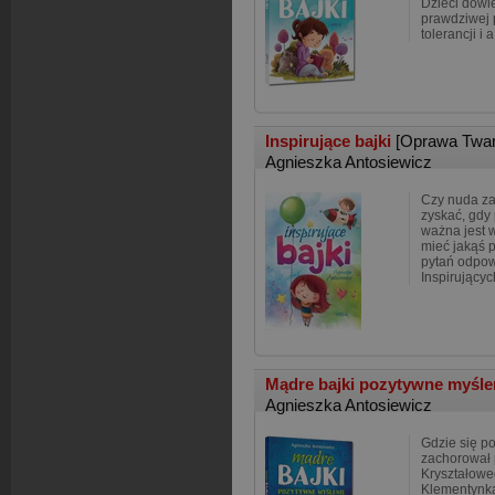
Dzieci dowie
prawdziwej p
tolerancji i a
Inspirujące bajki
[Oprawa Twar
Agnieszka Antosiewicz
Czy nuda za
zyskać, gdy
ważna jest 
mieć jakąś p
pytań odpow
Inspirujący
Mądre bajki pozytywne myśle
Agnieszka Antosiewicz
Gdzie się po
zachorował
Kryształowe
Klementynka