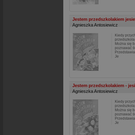
Jestem przedszkolakiem jesi
Agnieszka Antosiewicz
Kiedy przyc
przedszkola.
Można się b
poznawać św
Przedstawia
Je
Jestem przedszkolakiem - jes
Agnieszka Antosiewicz
Kiedy przyc
przedszkola.
Można się b
poznawać św
Przedstawia
Je