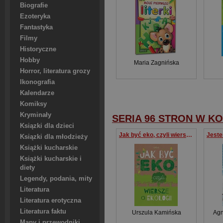
Biografie
Ezoteryka
Fantastyka
Filmy
Historyczne
Hobby
Maria Zagnińska
Horror, literatura grozy
Ikonografia
Kalendarze
Komiksy
Kryminały
SERIA 96 STRON W K
Ksiązki dla dzieci
Jak być eko, czyli wiersze o ekologii
Ksiązki dla młodzieży
Książki kucharskie
Książki kucharskie i
diety
Legendy, podania, mity
Literatura
Literatura erotyczna
Literatura faktu
Urszula Kamińska
Agn
Mapy i przewodniki