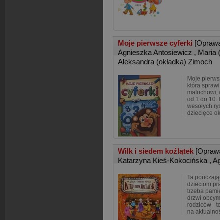
Moje pierwsze cyferki
[Opraw
Agnieszka Antosiewicz
,
Maria 
Aleksandra (okładka) Zimoch
Moje pierwsz
która spraw
maluchowi, 
od 1 do 10.
wesołych ry
dziecięce ok
Wilk i siedem koźlątek
[Opraw
Katarzyna Kieś-Kokocińska
,
Ag
Ta pouczają
dzieciom pr
trzeba pami
drzwi obcym
rodziców - to
na aktualnośc