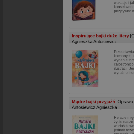
wakacje i ja
konsekwencj
pozytywne 
Inspirujące bajki duże litery
[
Agnieszka Antosiewicz
Przedstawia
kochanych I
wydanie for
całostronic
ilustracji. 
wyraźne liter
Mądre bajki przyjaźń
[Oprawa
Antosiewicz Agnieszka
Relacje mię
życie nasze 
wartościowe
jednak rozw