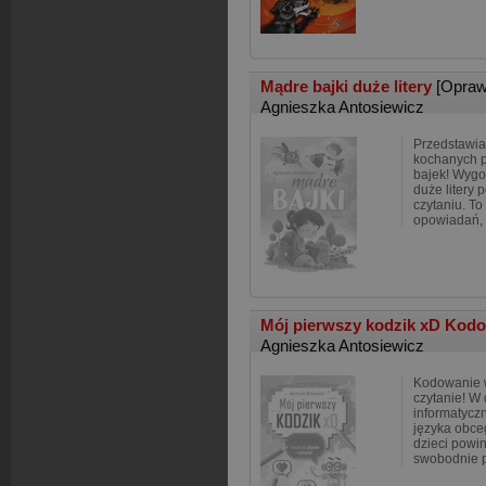
Mądre bajki duże litery
[Opraw
Agnieszka Antosiewicz
Przedstawia
kochanych p
bajek! Wygo
duże litery
czytaniu. To
opowiadań, 
Mój pierwszy kodzik xD Kodo
Agnieszka Antosiewicz
Kodowanie w
czytanie! W 
informatyczn
języka obceg
dzieci powi
swobodnie 