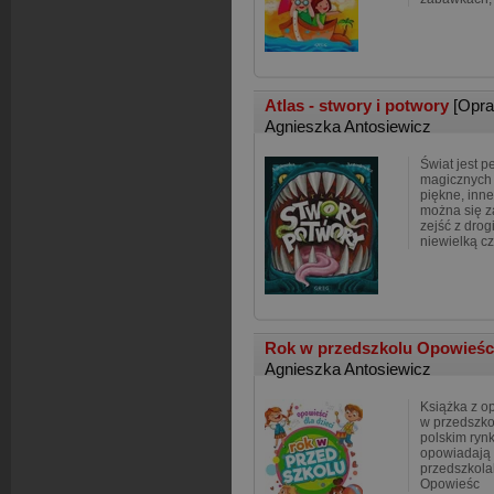
Atlas - stwory i potwory
[Opr
Agnieszka Antosiewicz
Świat jest p
magicznych 
piękne, inne
można się za
zejść z drogi
niewielką c
Rok w przedszkolu Opowieści
Agnieszka Antosiewicz
Książka z o
w przedszko
polskim rynk
opowiadają 
przedszkola
Opowieśc