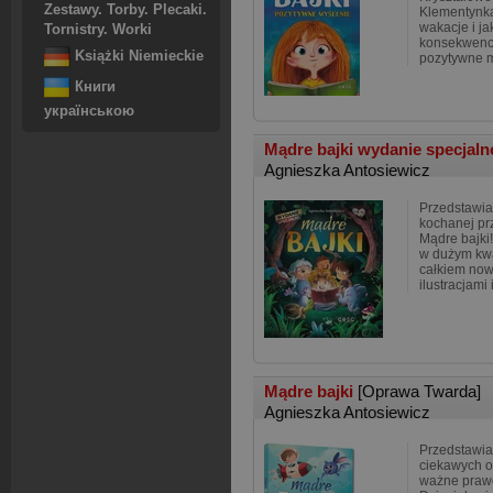
Zestawy. Torby. Plecaki.
Klementynka
wakacje i ja
Tornistry. Worki
konsekwencj
Książki Niemieckie
pozytywne 
Книги
українською
Mądre bajki wydanie specjal
Agnieszka Antosiewicz
Przedstawia
kochanej prz
Mądre bajki!
w dużym kwa
całkiem now
ilustracjami
Mądre bajki
[Oprawa Twarda]
Agnieszka Antosiewicz
Przedstawia
ciekawych o
ważne prawd