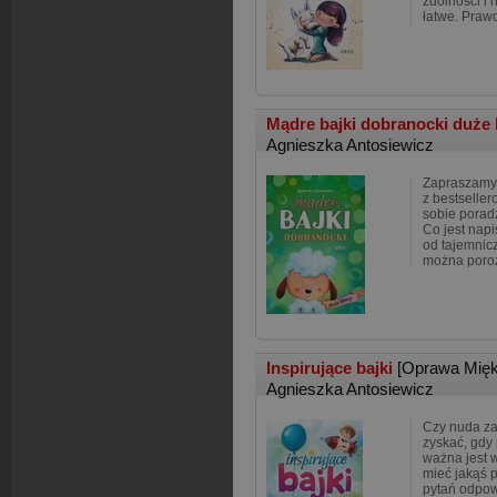
zdolności i n
łatwe. Praw
Mądre bajki dobranocki duże 
Agnieszka Antosiewicz
Zapraszamy d
z bestseller
sobie porad
Co jest napi
od tajemnic
można poro
Inspirujące bajki
[Oprawa Mięk
Agnieszka Antosiewicz
Czy nuda za
zyskać, gdy
ważna jest 
mieć jakąś p
pytań odpow