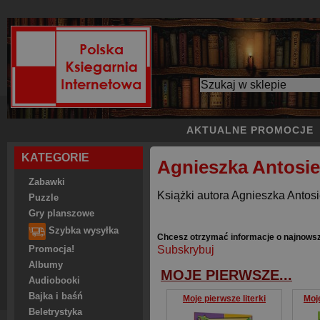
AKTUALNE PROMOCJE
KATEGORIE
Agnieszka Antosi
Zabawki
Książki autora Agnieszka Antosi
Puzzle
Gry planszowe
Szybka wysyłka
Chcesz otrzymać informacje o najnows
Subskrybuj
Promocja!
Albumy
MOJE PIERWSZE...
Audiobooki
Bajka i baśń
Moje pierwsze literki
Moj
Beletrystyka