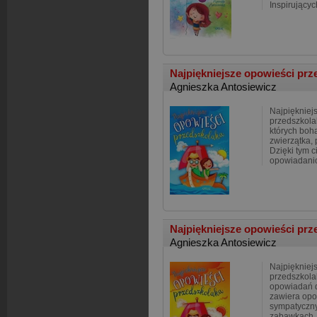
Inspirujący
Najpiękniejsze opowieści pr
Agnieszka Antosiewicz
Najpiękniej
przedszkola
których boh
zwierzątka, 
Dzięki tym c
opowiadani
Najpiękniejsze opowieści pr
Agnieszka Antosiewicz
Najpiękniej
przedszkola
opowiadań d
zawiera opo
sympatyczny
zabawkach, 