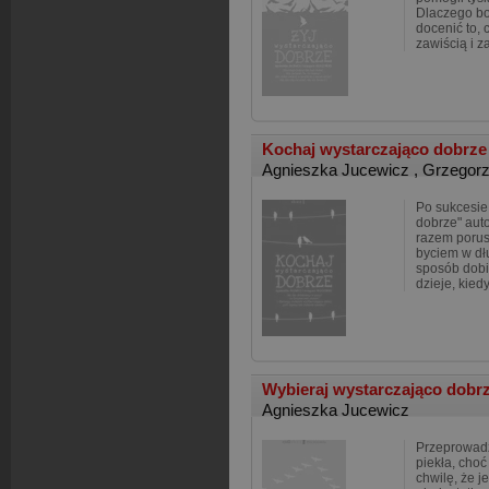
Dlaczego bo
docenić to,
zawiścią i z
Kochaj wystarczająco dobrz
Agnieszka Jucewicz
,
Grzegorz
Po sukcesie 
dobrze" auto
razem porus
byciem w dł
sposób dobi
dzieje, kied
Wybieraj wystarczająco dobr
Agnieszka Jucewicz
Przeprowadzi
piekła, cho
chwilę, że j