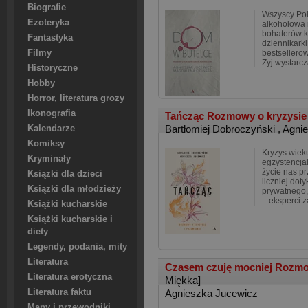
Biografie
Wszyscy Pol
Ezoteryka
alkoholowa 
bohaterów k
Fantastyka
dziennikarki
Filmy
bestsellerow
Żyj wystarcz
Historyczne
Hobby
Horror, literatura grozy
Ikonografia
Tańcząc Rozmowy o kryzysie 
Bartłomiej Dobroczyński
,
Agni
Kalendarze
Komiksy
Kryzys wiek
Kryminały
egzystencja
życie nas pr
Ksiązki dla dzieci
liczniej dot
Ksiązki dla młodzieży
prywatnego,
– eksperci 
Książki kucharskie
Książki kucharskie i
diety
Legendy, podania, mity
Literatura
Czasem czuję mocniej Rozmo
Literatura erotyczna
Miękka]
Literatura faktu
Agnieszka Jucewicz
Mapy i przewodniki