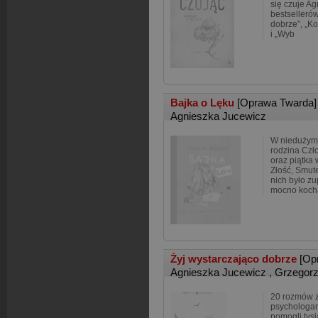
się czuje Ag
bestsellerów
dobrze”, „K
i „Wyb
Bajka o Lęku
[Oprawa Twarda]
Agnieszka Jucewicz
W niedużym
rodzina Czł
oraz piątka
Złość, Smute
nich było zu
mocno koch
Żyj wystarczająco dobrze
[Op
Agnieszka Jucewicz
,
Grzegorz
20 rozmów z
psychologami
pomogli tys