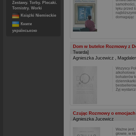
uniwersalne 
Zestawy. Torby. Plecaki.
samotności,
Tornistry. Worki
lęku przed śm
najbliższymi
Książki Niemieckie
domagając
Книги
українською
Dom w butelce Rozmowy z Dor
Twarda]
Agnieszka Jucewicz
,
Magdalen
Wszyscy Pol
alkoholowa 
bohaterów k
dziennikarki
bestsellerow
Żyj wystarcz
Czując Rozmowy o emocjac
Agnieszka Jucewicz
Ważne jest,
głowie, w kt