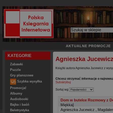
AKTUALNE PROMOCJE
KATEGORIE
Agnieszka Jucewic
Zabawki
Książki autora Agnieszka Jucewicz z wysy
Puzzle
Gry planszowe
Chcesz otrzymać informacje o najnows
Szybka wysyłka
Subskrybuj
Promocja!
Sortuj wg
Albumy
Audiobooki
Dom w butelce Rozmowy z Dor
Miękka]
Bajka i baśń
Agnieszka Jucewicz
,
Magdalen
Beletrystyka