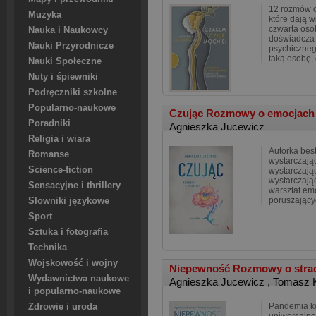
12 rozmów o
Muzyka
które dają w
czwarta oso
Nauka i Naukowcy
doświadcza 
Nauki Przyrodnicze
psychiczne
taką osobę,
Nauki Społeczne
Nuty i śpiewniki
Podręczniki szkolne
Popularno-naukowe
Czując Rozmowy o emocjac
Poradniki
Agnieszka Jucewicz
Religia i wiara
Autorka best
Romanse
wystarczają
Science-fiction
wystarczając
wystarczają
Sensacyjne i thrillery
warsztat emo
poruszający
Słowniki językowe
Sport
Sztuka i fotografia
Technika
Wojskowość i wojny
Niepewność Rozmowy o strac
Wydawnictwa naukowe
Agnieszka Jucewicz
,
Tomasz 
i popularno-naukowe
Pandemia ko
Zdrowie i uroda