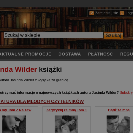
Zarejestruj się
Log
AKTUALNE PROMOCJE
DOSTAWA
PŁATNOŚĆ
REGU
inda Wilder
książki
autora Jasinda Wilder z wysyłką za granicę.
otrzymać informacje o najnowszych książkach autora Jasinda Wilder?
Subskry
RATURA DLA MŁODYCH CZYTELNIKÓW
Tylko my Tom 2 Na zawsze
Zaryzykuj ze mną Tom 1
Bądź ze mną