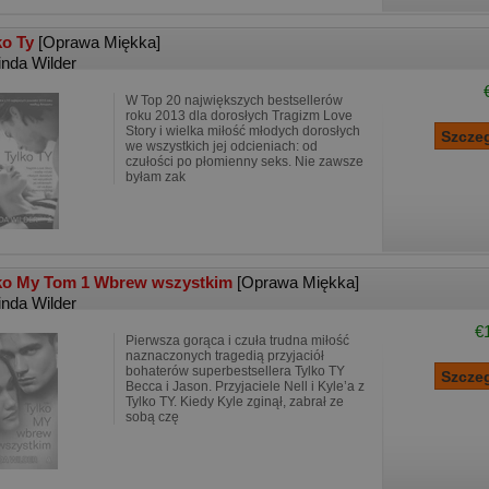
ko Ty
[Oprawa Miękka]
inda Wilder
W Top 20 największych bestsellerów
roku 2013 dla dorosłych Tragizm Love
Story i wielka miłość młodych dorosłych
we wszystkich jej odcieniach: od
czułości po płomienny seks. Nie zawsze
byłam zak
ko My Tom 1 Wbrew wszystkim
[Oprawa Miękka]
inda Wilder
€
Pierwsza gorąca i czuła trudna miłość
naznaczonych tragedią przyjaciół
bohaterów superbestsellera Tylko TY
Becca i Jason. Przyjaciele Nell i Kyle’a z
Tylko TY. Kiedy Kyle zginął, zabrał ze
sobą czę