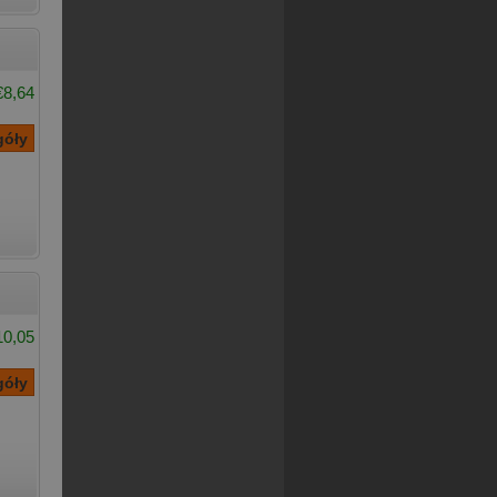
€8,64
10,05