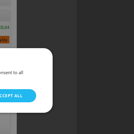
€8,64
nsent to all
€8,64
CCEPT ALL