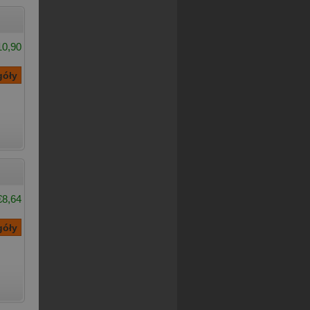
10,90
€8,64