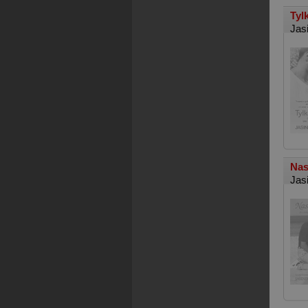
Tyl
Jas
Nas
Jas