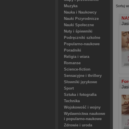
Muzyka
Sortuj w
Nauka i Naukowcy
NAS
Nauki Przyrodnicze
Jas
Nauki Społeczne
Nuty i śpiewniki
Podręczniki szkolne
Popularno-naukowe
Poradniki
Religia i wiara
Romanse
Science-fiction
Sensacyjne i thrillery
For
Słowniki językowe
Jas
Sport
Sztuka i fotografia
Technika
Wojskowość i wojny
Wydawnictwa naukowe
i popularno-naukowe
Zdrowie i uroda