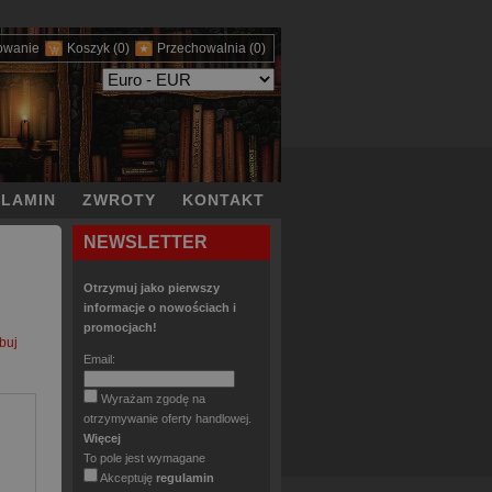
owanie
Koszyk
(0)
Przechowalnia
(0)
LAMIN
ZWROTY
KONTAKT
NEWSLETTER
Otrzymuj jako pierwszy
informacje o nowościach i
promocjach!
buj
Email:
Wyrażam zgodę na
otrzymywanie oferty handlowej.
Więcej
To pole jest wymagane
Akceptuję
regulamin