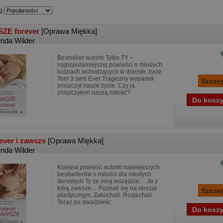
g
ZE forever
[Oprawa Miękka]
inda Wilder
Bestseller autorki Tylko TY –
najpopularniejszej powieści o młodych
ludziach wchodzących w dorosłe życie
Tom 3 serii Ever Tragiczny wypadek
zniszczył nasze życie. Czy ja
zniszczyłem naszą miłość?
ever i zawsze
[Oprawa Miękka]
inda Wilder
Kolejna powieść autorki największych
bestsellerów o miłości dla młodych
dorosłych Ty ze mną wszędzie… Ja z
tobą zawsze… Poznali się na obozie
plastycznym. Zakochali. Rozjechali.
Teraz po dwadzieśc