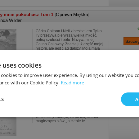
ty mnie pokochasz Tom 1
[Oprawa Miękka]
inda Wilder
Córka Coltona i Nell z bestsellera Tylko
Ty przeżywa pierwszą wielką miłość,
pełną czułości i bólu. Nazywam się
Colton Calloway. Znacie już część mojej
historii, ale jest ciąg dalszy. Moja mała
córe
e uses cookies
 cookies to improve user experience. By using our website you co
ance with our Cookie Policy.
Read more
ty mnie ocalisz Tom 2
[Oprawa Miękka]
inda Wilder
LS
A
Ciąg dalszy bestsellera To Ty mnie
pokochasz. Podałaś mi rękę, gdy
balansowałam na krawędzi. Pokazałaś
mi, że można mieć nadzieję…
Chcieliśmy wierzyć, że po usłyszeniu
magicznych słów „ja ciebie te