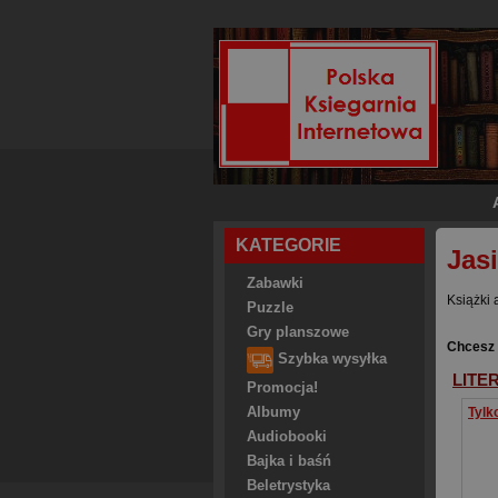
KATEGORIE
Jas
Zabawki
Książki 
Puzzle
Gry planszowe
Chcesz 
Szybka wysyłka
LITE
Promocja!
Albumy
Audiobooki
Bajka i baśń
Beletrystyka