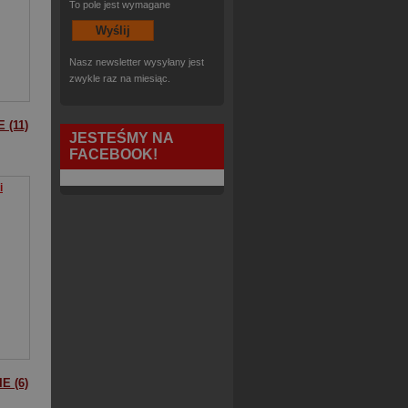
To pole jest wymagane
Nasz newsletter wysyłany jest
zwykle raz na miesiąc.
 (11)
JESTEŚMY NA
FACEBOOK!
i
E (6)