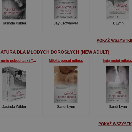
Jasinda Wilder
Jay Crownover
J. Lynn
POKAŻ WSZYSTKIE
RATURA DLA MŁODYCH DOROSŁYCH (NEW ADULT)
To ty mnie pokochasz / To ty mnie ocalisz Pakiet
Miłość ponad miłość
Imię mojej miłośc
Jasinda Wilder
Sandi Lynn
Sandi Lynn
POKAŻ WSZYSTKI