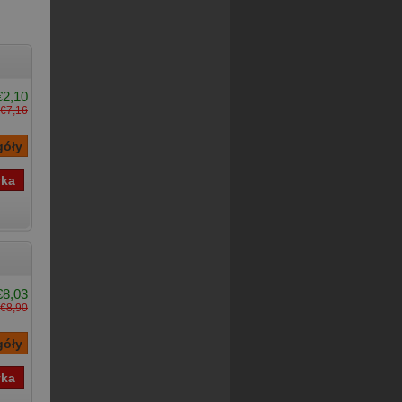
€2,10
€7,16
€8,03
€8,90