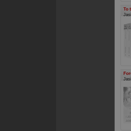
To 
Jas
For
Jas