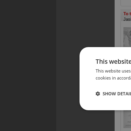
To 
Jas
This websit
This website uses
cookies in accord
To 
Jas
SHOW DETAI