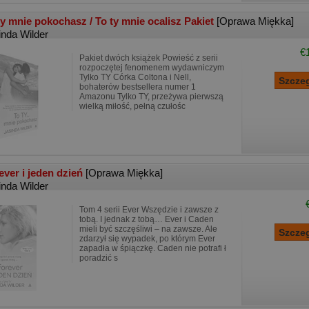
ty mnie pokochasz / To ty mnie ocalisz Pakiet
[Oprawa Miękka]
inda Wilder
€
Pakiet dwóch książek Powieść z serii
rozpoczętej fenomenem wydawniczym
Tylko TY Córka Coltona i Nell,
bohaterów bestsellera numer 1
Amazonu Tylko TY, przeżywa pierwszą
wielką miłość, pełną czułośc
ever i jeden dzień
[Oprawa Miękka]
inda Wilder
Tom 4 serii Ever Wszędzie i zawsze z
tobą. I jednak z tobą… Ever i Caden
mieli być szczęśliwi – na zawsze. Ale
zdarzył się wypadek, po którym Ever
zapadła w śpiączkę. Caden nie potrafi ł
poradzić s