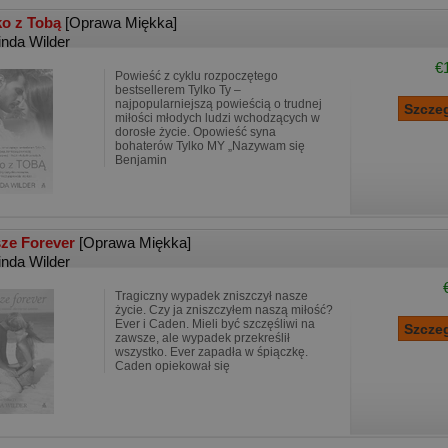
ko z Tobą
[Oprawa Miękka]
inda Wilder
€
Powieść z cyklu rozpoczętego
bestsellerem Tylko Ty –
najpopularniejszą powieścią o trudnej
miłości młodych ludzi wchodzących w
dorosłe życie. Opowieść syna
bohaterów Tylko MY „Nazywam się
Benjamin
ze Forever
[Oprawa Miękka]
inda Wilder
Tragiczny wypadek zniszczył nasze
życie. Czy ja zniszczyłem naszą miłość?
Ever i Caden. Mieli być szczęśliwi na
zawsze, ale wypadek przekreślił
wszystko. Ever zapadła w śpiączkę.
Caden opiekował się