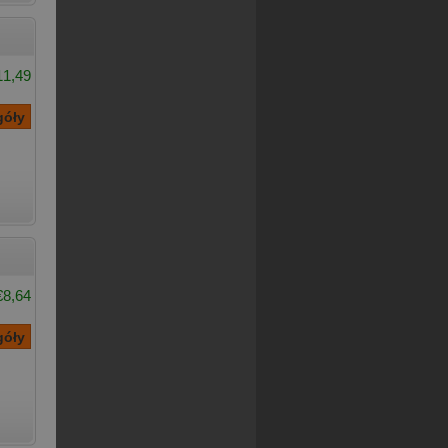
11,49
€8,64