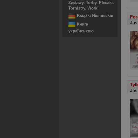
Zestawy. Torby. Plecaki.
Tornistry. Worki
Książki Niemieckie
For
Jas
Книги
українською
Tyl
Jas