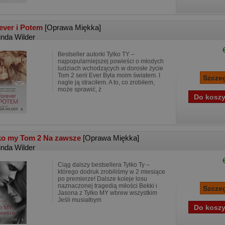
ever i Potem
[Oprawa Miękka]
inda Wilder
Bestseller autorki Tylko TY –
najpopularniejszej powieści o młodych
ludziach wchodzących w dorosłe życie
Tom 2 serii Ever Była moim światem. I
nagle ją straciłem. A to, co zrobiłem,
może sprawić, ż
ko my Tom 2 Na zawsze
[Oprawa Miękka]
inda Wilder
Ciąg dalszy bestsellera Tylko Ty –
którego dodruk zrobiliśmy w 2 miesiące
po premierze! Dalsze koleje losu
naznaczonej tragedią miłości Bekki i
Jasona z Tylko MY wbrew wszystkim
Jeśli musiałbym