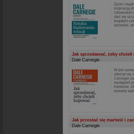
Życie i mąd
inspiracją d
Udowodnił o
stać się sz
bogatym czł
sprawiać, a
Jak sprzedawać, żeby chciel
Dale Carnegie
W tym samym
zderzył się 
Carnegie za
wystąpień p
Harlemie. O
wywarły wpł
Jak przestać się martwić i za
Dale Carnegie