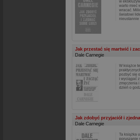
w ekskluzyw
warto mieć w
wracać. Mili
światowi lide
nieustannie
Jak przestać się martwić i za
Dale Carnegie
W książce te
praktycznych
pozbyć się o
i wyciągać z
zmęczenia i
dzień o god
Jak zdobyć przyjaciół i zjedn
Dale Carnegie
Ta książka 
poruszanie s