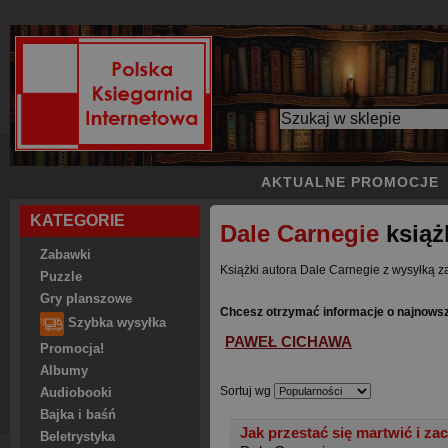
AKTUALNE PROMOCJE
KATEGORIE
Dale Carnegie
książ
Zabawki
Książki autora Dale Carnegie z wysyłką za
Puzzle
Gry planszowe
Chcesz otrzymać informacje o najnowsz
Szybka wysyłka
PAWEŁ CICHAWA
Promocja!
Albumy
Sortuj wg
Audiobooki
Bajka i baśń
Jak przestać się martwić i za
Beletrystyka