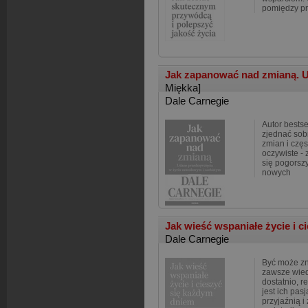
pomiędzy p
Jak zapanować nad zmianą. U
Miękka]
Dale Carnegie
Autor bestse
zjednać sobi
zmian i częs
oczywiste - 
się pogorsz
nowych
Jak wieść wspaniałe życie i c
Dale Carnegie
Być może zn
zawsze wied
dostatnio, re
jest ich pas
przyjaźnią i