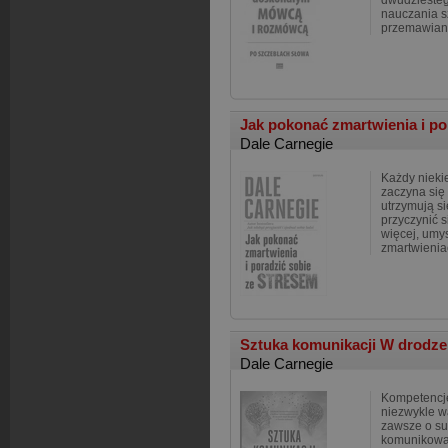
dwudziesteg
nauczania s
przemawiani
Jak pokonać zmartwienia i por
Dale Carnegie
Każdy nieki
zaczyna się
utrzymują s
przyczynić s
więcej, umys
zmartwienia
Sztuka komunikacji W drodz
Dale Carnegie
Kompetencje
niezwykle w
zawsze o su
komunikowan