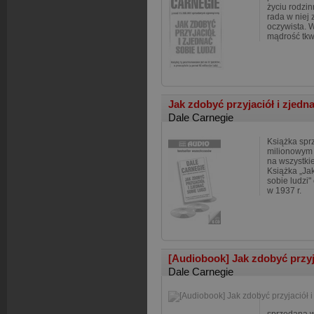
życiu rodzi
rada w niej
oczywista. 
mądrość tkw
Jak zdobyć przyjaciół i zjedn
Dale Carnegie
Książka spr
milionowym 
na wszystkie
Książka „Jak
sobie ludzi
w 1937 r.
[Audiobook] Jak zdobyć przyja
Dale Carnegie