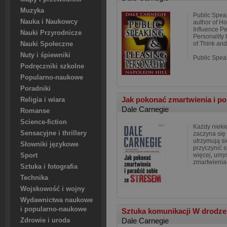
Muzyka
Public Spea
Nauka i Naukowcy
author of H
Influence P
Nauki Przyrodnicze
Personality 
of Think an
Nauki Społeczne
Nuty i śpiewniki
Public Spea
Podręczniki szkolne
Popularno-naukowe
Poradniki
Jak pokonać zmartwienia i por
Religia i wiara
Dale Carnegie
Romanse
Science-fiction
Każdy nieki
Sensacyjne i thrillery
zaczyna się
utrzymują s
Słowniki językowe
przyczynić s
więcej, umys
Sport
zmartwienia
Sztuka i fotografia
Technika
Wojskowość i wojny
Wydawnictwa naukowe
i popularno-naukowe
Sztuka komunikacji W drodz
Dale Carnegie
Zdrowie i uroda