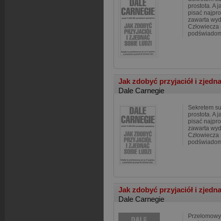
prostota. A 
pisać najpro
zawarta wyd
Człowiecza 
podświadomoś
Jak zdobyć przyjaciół i zjedn
Dale Carnegie
Sekretem suk
prostota. A 
pisać najpro
zawarta wyd
Człowiecza 
podświadomoś
Jak zdobyć przyjaciół i zjedn
Dale Carnegie
Przełomowy,