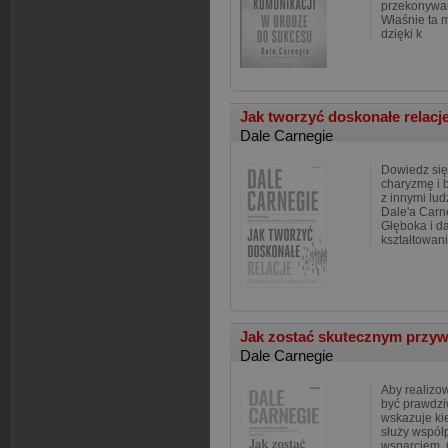
przekonywan
Właśnie ta 
dzięki k
Jak tworzyć doskonałe relacj
Dale Carnegie
Dowiedz się
charyzmę i 
z innymi lu
Dale'a Carn
Głęboka i d
kształtowani
Jak zostać skutecznym przyw
Dale Carnegie
Aby realizow
być prawdzi
wskazuje ki
służy współ
wsparciem. 