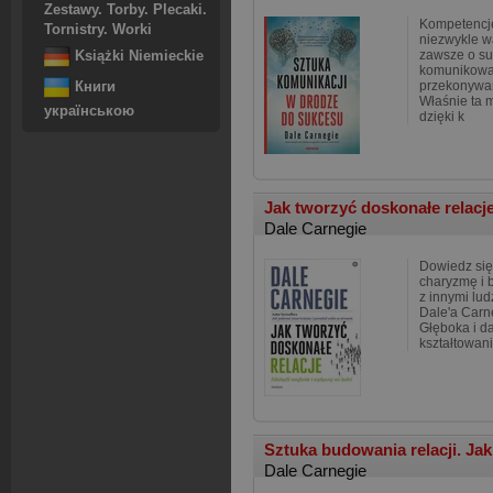
Zestawy. Torby. Plecaki.
Kompetencje
Tornistry. Worki
niezwykle w
zawsze o su
Książki Niemieckie
komunikowan
przekonywan
Книги
Właśnie ta 
українською
dzięki k
Jak tworzyć doskonałe relacj
Dale Carnegie
Dowiedz się
charyzmę i 
z innymi lu
Dale'a Carn
Głęboka i d
kształtowani
Sztuka budowania relacji. Ja
Dale Carnegie