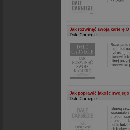
na loterii
Jak rozwinąć swoją karierę O
Dale Carnegie
Rozwijanie 
rozumieć na
być osiągan
stanowisk k
silnej pozy
stanowisku 
Jak poprawić jakość swojego 
Dale Carnegie
Istnieją szc
wspaniałe ż
urokiem oso
promienni, 
sobie ludzi.
ich kariery 