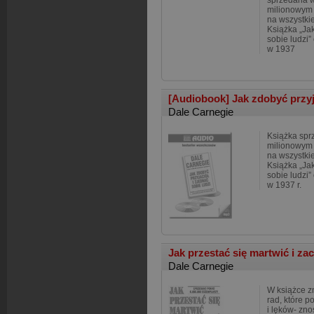
sprzedana 
milionowym 
na wszystkie
Książka „Jak
sobie ludzi
w 1937
[Audiobook] Jak zdobyć przyja
Dale Carnegie
Książka spr
milionowym 
na wszystkie
Książka „Jak
sobie ludzi
w 1937 r.
Jak przestać się martwić i za
Dale Carnegie
W książce z
rad, które p
i lęków- zno