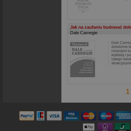
Jak na zaufaniu budować dobr
Dale Carnegie
Dale Carneg
dziedzinie 
rozwojem lu
wykłady i p
całego świat
atrakcyjnym
1