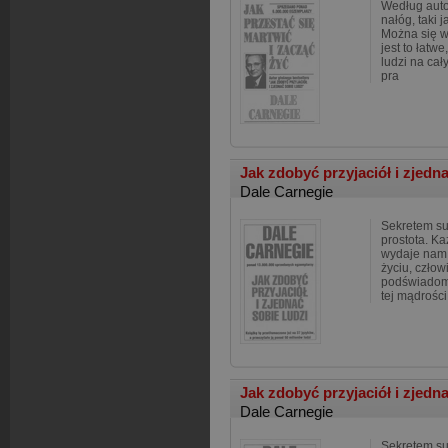
Według autor
nałóg, taki 
Można się wi
jest to łatw
ludzi na cał
pra
Jak zdobyć przyjaciół i zjedn
Dale Carnegie
Sekretem suk
prostota. Ka
wydaje nam 
życiu, czło
podświadomo
tej mądrości
Jak zdobyć przyjaciół i zjedn
Dale Carnegie
Sekretem suk