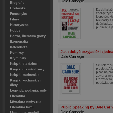
Dale Carnegie
Biografie
Ezoteryka
Dzięki książ
zacząć żyć m
Fantastyka
kłopotów, kt
Filmy
Niektórzy z 
doświadczen
Historyczne
publikacja j
Hobby
Horror, literatura grozy
Ikonografia
Kalendarze
Jak zdobyć przyjaciół i zjedn
Komiksy
Dale Carnegie
Kryminały
Ksiązki dla dzieci
Sekretem suk
prostota. A 
Ksiązki dla młodzieży
pisać najpro
Książki kucharskie
zawarta wyd
Człowiecza 
Książki kucharskie i
podświadomoś
diety
Legendy, podania, mity
Literatura
Literatura erotyczna
Public Speaking by Dale Carne
Literatura faktu
Dale Carnegie
Mapy i przewodniki