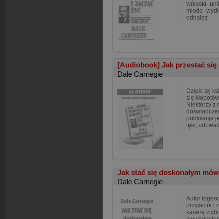
wnioski- un
młodo- wydł
odnaleź
[Audiobook] Jak przestać się
Dale Carnegie
Dzięki tej k
się kłopotów
Niektórzy z 
doświadczen
publikacja 
lęki, udowa
Jak stać się doskonałym mó
Dale Carnegie
Autor legen
przyjaciół i
karierę wybi