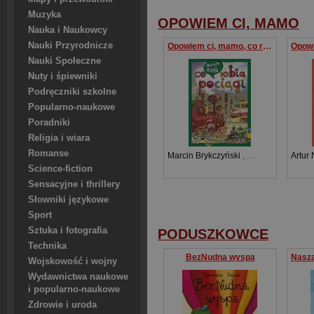
Muzyka
OPOWIEM CI, MAMO
Nauka i Naukowcy
Nauki Przyrodnicze
Opowiem ci, mamo, co robią pociągi
Nauki Społeczne
Nuty i śpiewniki
Podręczniki szkolne
Popularno-naukowe
Poradniki
Religia i wiara
Romanse
Marcin Brykczyński
,
Artur Nowicki
Artur
Science-fiction
Sensacyjne i thrillery
Słowniki językowe
Sport
Sztuka i fotografia
PODUSZKOWCE
Technika
BezNudna wyspa
Nasza
Wojskowość i wojny
Wydawnictwa naukowe
i popularno-naukowe
Zdrowie i uroda