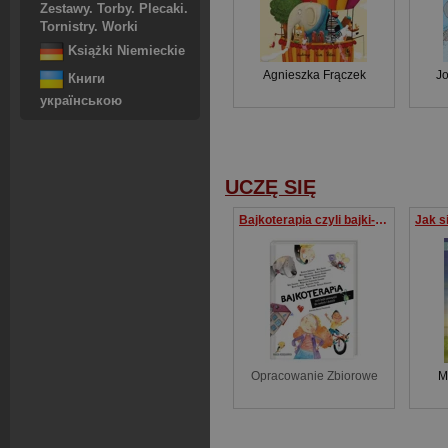
Zestawy. Torby. Plecaki.
Tornistry. Worki
Książki Niemieckie
Agnieszka Frączek
J
Книги
українською
UCZĘ SIĘ
Bajkoterapia czyli bajki-pomagajki dla małych i dużych
Opracowanie Zbiorowe
M