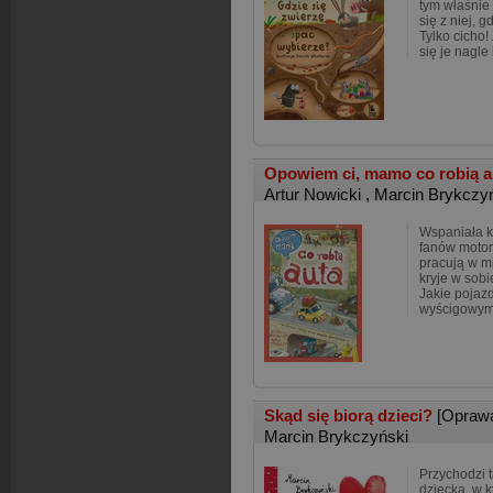
tym właśnie
się z niej, 
Tylko cicho! 
się je nagle
Opowiem ci, mamo co robią 
Artur Nowicki
,
Marcin Brykczy
Wspaniała k
fanów motor
pracują w mi
kryje w sob
Jakie pojazd
wyścigowym,
Skąd się biorą dzieci?
[Opraw
Marcin Brykczyński
Przychodzi 
dziecka, w 