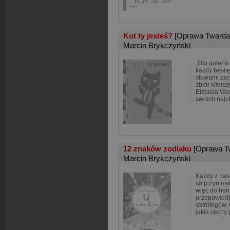
Kot ty jesteś?
[Oprawa Twarda
Marcin Brykczyński
„Oto galeria
każdy bestię
słowami zac
zbiór wiersz
Elżbieta Wa
swoich naju
12 znaków zodiaku
[Oprawa T
Marcin Brykczyński
Każdy z nas
co przynies
więc do hor
przepowiedn
astrologów.
jakie cechy 