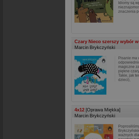
Idiomy są w
nieznajomo
znaczenia p
Czary Nieco szerszy wybór w
Marcin Brykczyński
Pisanie ma 
odpowiednio
magiczne za
piękne czary
Takie, jak te
dzieci),
4x12
[Oprawa Miękka]
Marcin Brykczyński
Poprosiliśm
Brykczyński
ważnych dla