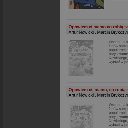
Opowiem ci mamo co robią s
Artur Nowicki
,
Marcin Brykczy
Wspaniała k
fanów samol
popularnej 
narysowanej
Nowickiego,
wybrać w p
Opowiem ci, mamo, co robią
Artur Nowicki
,
Marcin Brykczy
Wspaniała k
fanów samol
popularnej 
narysowanej
Nowickiego,
wybrać w p