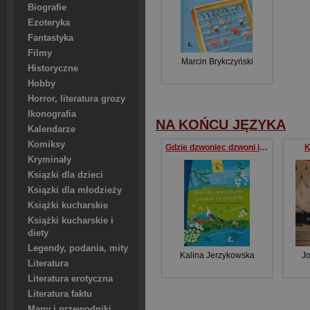
Biografie
Ezoteryka
Fantastyka
Filmy
Marcin Brykczyński
Historyczne
Hobby
Horror, literatura grozy
Ikonografia
NA KOŃCU JĘZYKA
Kalendarze
Komiksy
Gdzie dzwoniec dzwoni i pluszcz się pluszcze
K
Kryminały
Ksiązki dla dzieci
Ksiązki dla młodzieży
Książki kucharskie
Książki kucharskie i
diety
Legendy, podania, mity
Kalina Jerzykowska
J
Literatura
Literatura erotyczna
Literatura faktu
Mapy i przewodniki