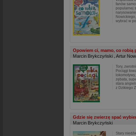
fanów samol
popularnej 
narysowanej
Nowickiego,
wybrać w p
Opowiem ci, mamo, co robią 
Marcin Brykczyński
,
Artur Now
Tory, zwrotni
Pociągi tow
lokomotywy, 
zębata, supe
stara angiel
z Dzikiego 
Gdzie się zwierzę spać wybi
Marcin Brykczyński
Stary niedź