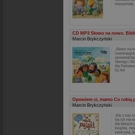
maszynista. 
CD MP3 Słowo na nowo. Bibli
Marcin Brykczyński
„Słowo na no
zawierające
opowiedzian
Starego i N
dla Państwa
02 Ark
Opowiem ci, mamo Co robią 
Marcin Brykczyński
„Kto z nas l
się ich nie 
dla których 
książka, zw
zwierzęta, t