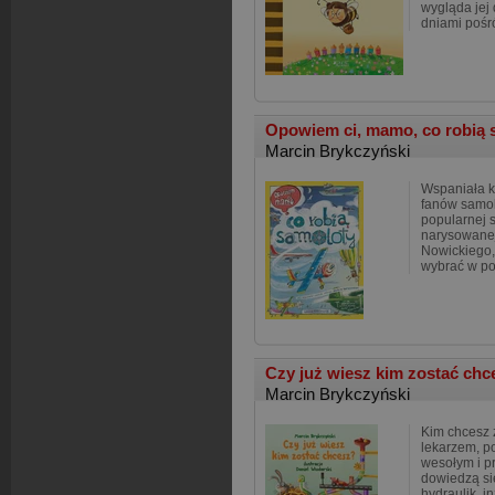
wygląda jej d
dniami pośr
Opowiem ci, mamo, co robią
Marcin Brykczyński
Wspaniała k
fanów samol
popularnej 
narysowanej
Nowickiego,
wybrać w p
Czy już wiesz kim zostać ch
Marcin Brykczyński
Kim chcesz 
lekarzem, p
wesołym i p
dowiedzą si
hydraulik, i