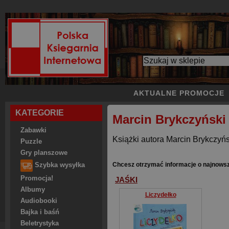
AKTUALNE PROMOCJE
KATEGORIE
Marcin Brykczyński
Zabawki
Książki autora Marcin Brykczyńs
Puzzle
Gry planszowe
Chcesz otrzymać informacje o najnows
Szybka wysyłka
Promocja!
JAŚKI
Albumy
Liczydełko
Audiobooki
Bajka i baśń
Beletrystyka