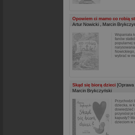
Opowiem ci mamo co robią st
Artur Nowicki
,
Marcin Brykczy
Wspaniała k
fanów statk
popularnej 
narysowana 
Nowickiego,
wybrać w m
Skąd się biorą dzieci
[Oprawa 
Marcin Brykczyński
Przychodzi 
dziecka, w 
dowiedzieć s
przyniósł je
kapusty? Ma
dzieciom w 