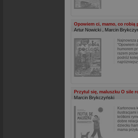
Opowiem ci, mamo, co robią 
Artur Nowicki
,
Marcin Brykczy
Najnowsza p
"Opowiem ci
humorem prz
razem pozwo
podróż kolej
najróżniejsz
Przytul się, maluszku O sile r
Marcin Brykczyński
Kartonowa k
ilustracjam
krótkimi ry
dobre relac
dziecku harm
mama przytul