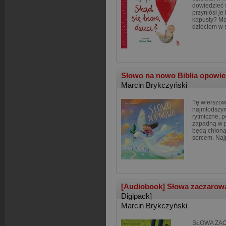
dowiedzieć s
przyniósł je
kapusty? Ma
dzieciom w 
Słowo na nowo Biblia opowi
Marcin Brykczyński
Tę wierszow
najmłodszym
rytmiczne, p
zapadną w p
będą chłoną
sercem. Naj
[Audiobook] Słowa zaczarowan
Digipack]
Marcin Brykczyński
SŁOWA ZAC