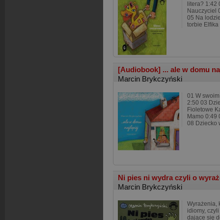
litera? 1:42
Nauczyciel 
05 Na lodzi
torbie Elfi
[Audiobook] ... ale w domu na
Marcin Brykczyński
01 W swoim
2:50 03 Dzi
Fioletowe K
Mamo 0:49 0
08 Dziecko 
Ni pies ni wydra czyli o wyra
Marcin Brykczyński
Wyrażenia, k
idiomy, czyl
dające się 