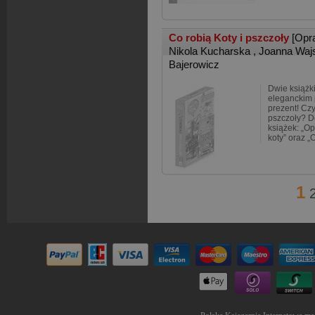
Co robią Koty i pszczoły
[Opr
Nikola Kucharska
,
Joanna Waj
Bajerowicz
Dwie książk
eleganckim 
prezent! Cz
pszczoły? D
książek: „O
koty” oraz 
1