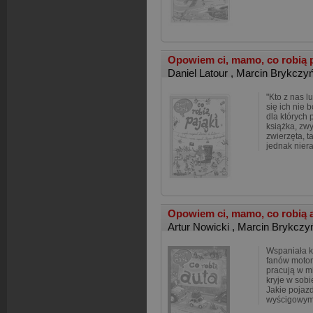
Opowiem ci, mamo, co robią 
Daniel Latour
,
Marcin Brykczyń
"Kto z nas l
się ich nie 
dla których 
książka, zw
zwierzęta, t
jednak nier
Opowiem ci, mamo, co robią 
Artur Nowicki
,
Marcin Brykczy
Wspaniała k
fanów motor
pracują w mi
kryje w sob
Jakie pojazd
wyścigowym,