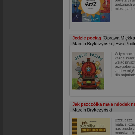
powstały ry
godzinach w
miesiącach 
Jedzie pociąg
[Oprawa Miękka
Marcin Brykczyński
,
Ewa Podl
W tym pocią
każde zwier
wziąć prysz
przygotowa
zleci w mig!
dla najmłod
Jak pszczółka mała miodek n
Marcin Brykczyński
Bzzz, bzzz…
mała, śliczn
nas prosto z
mnóstwo cie