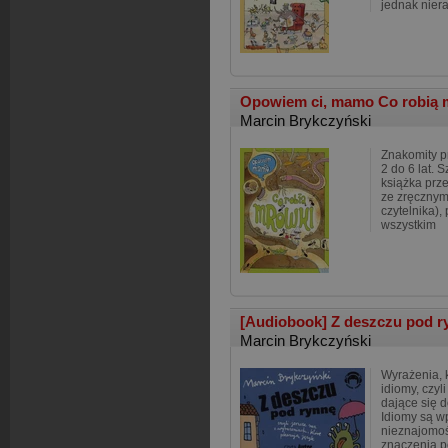
jednak nier
Opowiem ci, mamo Co robią
Marcin Brykczyński
Znakomity p
2 do 6 lat. 
książka prze
ze zręcznym
czytelnika),
wszystkim
[Audiobook] Z deszczu pod 
Marcin Brykczyński
Wyrażenia, k
idiomy, czyl
dające się 
Idiomy są w
nieznajomo
znaczenia p