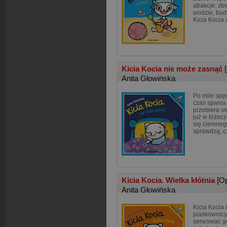
atrakcje: z
wodzie, bud
Kicia Kocia 
Kicia Kocia nie może zasnąć
Anita Głowińska
Po mile spę
czas spania.
przebiera si
już w łóżecz
się ciemne
sprawdzą, c
Kicia Kocia. Wielka kłótnia
[O
Anita Głowińska
Kicia Kocia 
piaskownicy
serwować go