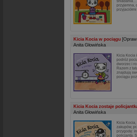
śniadania… 
przyjemna, 
przyjaciółmi
Kicia Kocia w pociągu
[Opraw
Anita Głowińska
Kicia Kocia i
podróż poci
dworzec i ro
Razem z tat
znajdują sw
pociągu poz
Kicia Kocia zostaje policjant
Anita Głowińska
Kicia Kocia
zakupów, pr
przygodę: i
policjanta. 