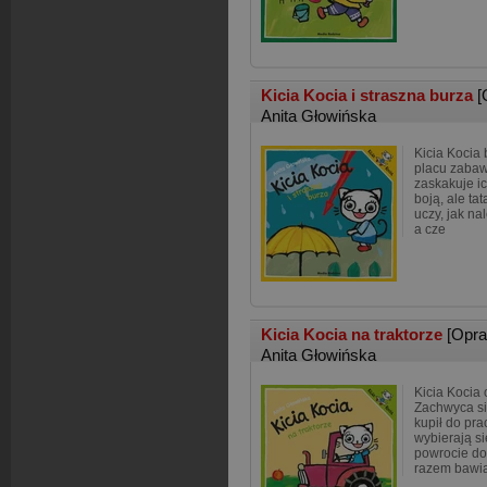
Kicia Kocia i straszna burza
[
Anita Głowińska
Kicia Kocia 
placu zabaw
zaskakuje ic
boją, ale tat
uczy, jak na
a cze
Kicia Kocia na traktorze
[Opr
Anita Głowińska
Kicia Kocia
Zachwyca się
kupił do pra
wybierają s
powrocie do
razem bawią