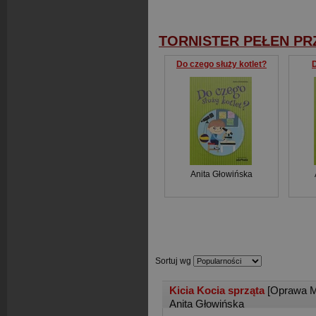
TORNISTER PEŁEN P
Do czego służy kotlet?
D
Anita Głowińska
Sortuj wg
Kicia Kocia sprząta
[Oprawa M
Anita Głowińska