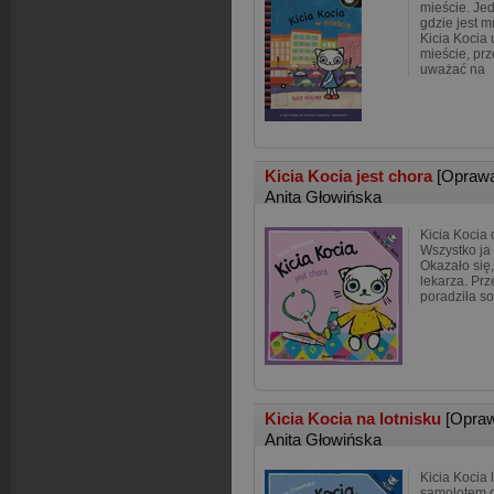
mieście. Je
gdzie jest 
Kicia Kocia 
mieście, prz
uważać na
Kicia Kocia jest chora
[Opraw
Anita Głowińska
Kicia Kocia 
Wszystko ja b
Okazało się,
lekarza. Prz
poradziła so
Kicia Kocia na lotnisku
[Opra
Anita Głowińska
Kicia Kocia
samolotem d