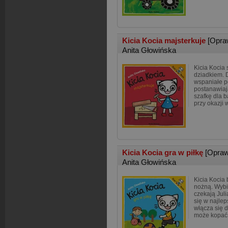
Kicia Kocia majsterkuje
[Opra
Anita Głowińska
Kicia Kocia 
dziadkiem.
wspaniałe p
postanawia
szafkę dla b
przy okazji 
Kicia Kocia gra w piłkę
[Opraw
Anita Głowińska
Kicia Kocia 
nożną. Wybie
czekają Jul
się w najl
włącza się d
może kopać