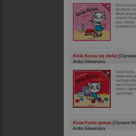
Kicia Kocia 
klockami i 
Może jeszcz
dzwoni Pace
plac zabaw. 
przedtem Ki
Kicia Kocia się złości
[Oprawa
Anita Głowińska
Kicia Kocia
wiele emocj
każdego dni
serii Kicia K
sobie z tak 
ogarniając
Kicia Kocia gotuje
[Oprawa Mi
Anita Głowińska