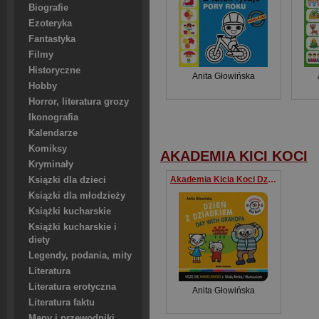
Biografie
Ezoteryka
Fantastyka
Filmy
Historyczne
Anita Głowińska
Hobby
Horror, literatura grozy
Ikonografia
Kalendarze
Komiksy
AKADEMIA KICI KOCI
Kryminały
Akademia Kicia Koci Dzień z dziadkiem
Ksiązki dla dzieci
Ksiązki dla młodzieży
Książki kucharskie
Książki kucharskie i
diety
Legendy, podania, mity
Literatura
Literatura erotyczna
Anita Głowińska
Literatura faktu
Mapy i przewodniki