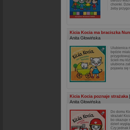
bardzo ważn
choinki. Dzi
żeby przyg
Kicia Kocia ma braciszka Nu
Anita Głowińska
Ulubienica 
będzie miał
przygotowuje
ścieli mu łó
ulubiona za
pojawia się
Kicia Kocia poznaje strażaka
Anita Głowińska
Do domu Kic
strażak! Kic
bo okazuje s
dzień wygląd
Czy jednak k