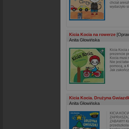
chciał aresz
wydarzyło si
Kicia Kocia na rowerze
[Opra
Anita Głowińska
Kicia Kocia 
prezencie p
Kocia musi n
Nie jest łat
pomocą, a Ki
Jak zakończ
Kicia Kocia. Drużyna Gwiazd
Anita Głowińska
KICIA KOCI
ZAPRASZA
ZABAWY! Kic
przedszkola