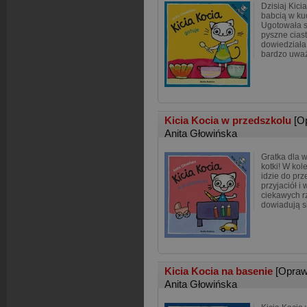
Dzisiaj Kici
babcią w kuc
Ugotowała s
pyszne ciast
dowiedziała 
bardzo uważ
Kicia Kocia w przedszkolu
[O
Anita Głowińska
Gratka dla w
kotki! W kol
idzie do pr
przyjaciół i
ciekawych rz
dowiadują si
Kicia Kocia na basenie
[Opraw
Anita Głowińska