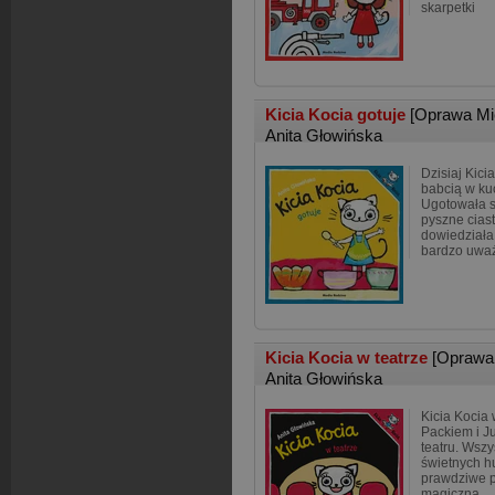
skarpetki
Kicia Kocia gotuje
[Oprawa Mi
Anita Głowińska
Dzisiaj Kici
babcią w kuc
Ugotowała s
pyszne ciast
dowiedziała 
bardzo uważ
Kicia Kocia w teatrze
[Oprawa
Anita Głowińska
Kicia Kocia 
Packiem i J
teatru. Wszy
świetnych h
prawdziwe p
magiczna