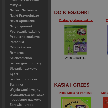
Muzyka
Nauka i Naukowcy
DO KIESZONKI
Nauki Przyrodnicze
Po drugiej stronie kałuży
W
Nauki Społeczne
Nuty i śpiewniki
Podręczniki szkolne
Popularno-naukowe
Poradniki
Religia i wiara
Romanse
Anita Głowińska
Science-fiction
Sensacyjne i thrillery
Słowniki językowe
Sport
Sztuka i fotografia
KASIA I GRZEŚ
Technika
Wojskowość i wojny
Kicia Kocia na traktorze
Kasia
Wydawnictwa naukowe
i popularno-naukowe
Zdrowie i uroda