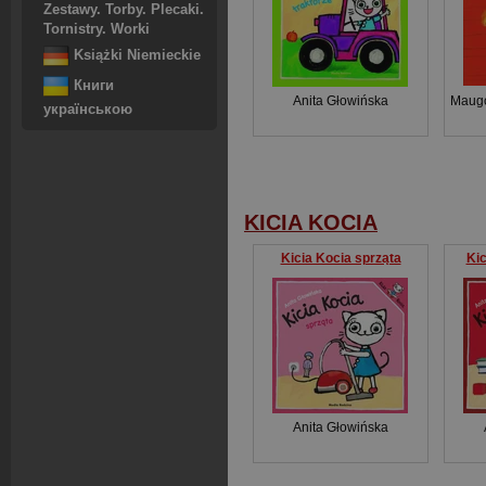
Zestawy. Torby. Plecaki.
Tornistry. Worki
Książki Niemieckie
Книги
Anita Głowińska
Maug
українською
KICIA KOCIA
Kicia Kocia sprząta
Kic
Anita Głowińska