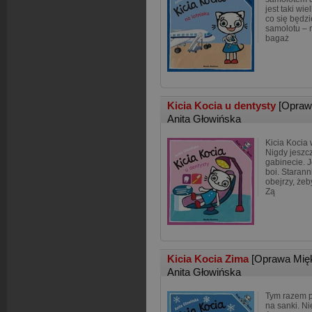
jest taki wie
co się będzi
samolotu – 
bagaż
Kicia Kocia u dentysty
[Opraw
Anita Głowińska
Kicia Kocia 
Nigdy jeszc
gabinecie. J
boi. Starann
obejrzy, żeb
Zą
Kicia Kocia Zima
[Oprawa Mię
Anita Głowińska
Tym razem pr
na sanki. Ni