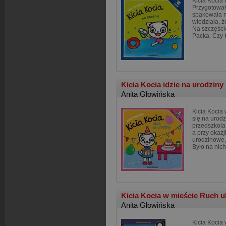
Kicia Kocia 
Przygotowała
spakowała n
wiedziała, ż
Na szczęści
Packa. Czy 
Kicia Kocia idzie na urodziny
Anita Głowińska
Kicia Kocia 
się na urodz
przedszkola.
a przy okazj
urodzinowe, 
Było na nic
Kicia Kocia w mieście Ruch u
Anita Głowińska
Kicia Kocia 