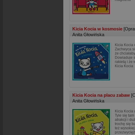
Kicia Kocia w kosmosie
[Opra
Anita Głowińska
Kicia Kocia
Zachwyca si
że chciałaby
Dowiaduje s
rakietą i że
Kicia Kocia
Kicia Kocia na placu zabaw
[
Anita Głowińska
Kicia Kocia 
Tyle się tam
atrakcji i d
trochę się b
też wysokiej
przezwycięży