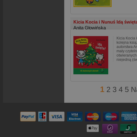
Kicia Kocia i Nunuś Idą święt
Anita Głowińska
Kicia Kocia 
kolejna ksią
autorstwa An
mały czyteln
otwieranych 
niejedną (ś
1
2
3
4
5
N