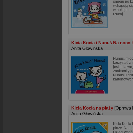
śniegu po k
wdrapują się
w hokeja na 
rzucaj
Kicia Kocia i Nunuś Na nocn
Anita Głowińska
Nunuś, młods
korzystać z 
jest to łatw
znakomity p
Nunusiu dru
kartonowych
Kicia Kocia na plaży
[Oprawa 
Anita Głowińska
Kicia Kocia
plażę. Nad 
Dzieci wspó