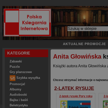
AKTUALNE PROMOCJE
KATEGORIE
Anita Głowińska
ks
Zabawki
Książki autora Anita Głowińska 
Puzzle
Gry planszowe
Szybka wysyłka
Chcesz otrzymać informacje o najnowsz
Promocja!
2-LATEK RYSUJE
Albumy
Audiobooki
2-latek rysuje Pory roku
2-l
Bajka i baśń
Beletrystyka