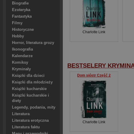
Biografie
Ezoteryka
Fantastyka
Filmy
Historyczne
Charlotte Link
Hobby
Horror, literatura grozy
Ikonografia
Kalendarze
Komiksy
BESTSELERY KRYMINA
Kryminały
Dom sióstr Część 2
Ksiązki dla dzieci
Ksiązki dla młodzieży
Książki kucharskie
Książki kucharskie i
diety
Legendy, podania, mity
Literatura
Literatura erotyczna
Charlotte Link
Literatura faktu
Mapy i przewodniki