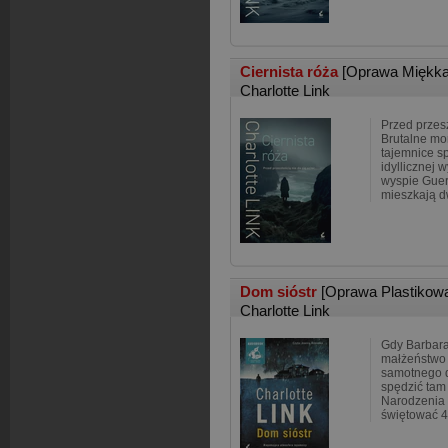
Ciernista róża
[Oprawa Miękka
Charlotte Link
Przed przesz
Brutalne mo
tajemnice s
idyllicznej 
wyspie Gue
mieszkają dw
Dom sióstr
[Oprawa Plastikow
Charlotte Link
Gdy Barbara
małżeństwo 
samotnego d
spędzić tam
Narodzenia 
świętować 4