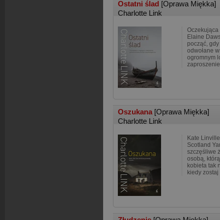
Ostatni ślad
[Oprawa Miękka]
Charlotte Link
Oczekująca 
Elaine Daws
począć, gdy
odwołane ws
ogromnym lo
zaproszenie
Oszukana
[Oprawa Miękka]
Charlotte Link
Kate Linvill
Scotland Yar
szczęśliwe ż
osobą, którą
kobieta tak
kiedy zostaj
Złudzenie
[Oprawa Miękka]