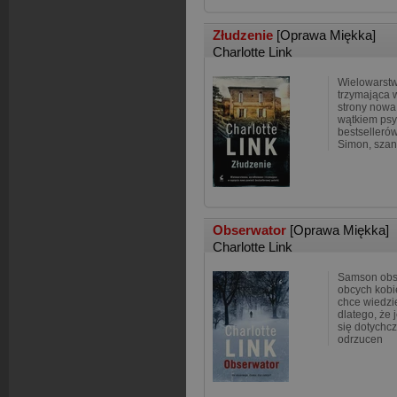
Złudzenie
[Oprawa Miękka]
Charlotte Link
Wielowarstw
trzymająca w
strony nowa
wątkiem psy
bestsellerów
Simon, szan
Obserwator
[Oprawa Miękka]
Charlotte Link
Samson obse
obcych kobiet
chce wiedzi
dlatego, że 
się dotychcz
odrzucen