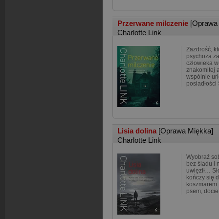
Przerwane milczenie
[Oprawa
Charlotte Link
Zazdrość, kt
psychoza za
człowieka w
znakomitej a
wspólnie url
posiadłości
Lisia dolina
[Oprawa Miękka]
Charlotte Link
Wyobraź sob
bez śladu i n
uwięził… Sł
kończy się 
koszmarem. 
psem, docie