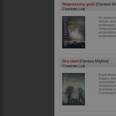
Nieproszony gość
[Oprawa Mi
Charlotte Link
Po śmierci 
straciło sen
postanawia 
niespodziew
przyjaciela
przypadkow
Gra cieni
[Oprawa Miękka]
Charlotte Link
David Belli
bogacz, nie
anonimowe 
Świadomy wł
grzechów z 
na kolację 