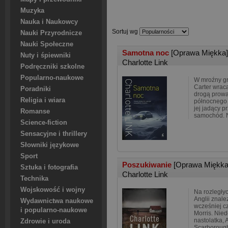
Muzyka
Nauka i Naukowcy
Sortuj wg
Nauki Przyrodnicze
Nauki Społeczne
Samotna noc
[Oprawa Miękka]
Nuty i śpiewniki
Charlotte Link
Podręczniki szkolne
Popularno-naukowe
W mroźny g
Carter wrac
Poradniki
drogą prow
Religia i wiara
północnego 
jej jadący p
Romanse
samochód. N
Science-fiction
Sensacyjne i thrillery
Słowniki językowe
Sport
Poszukiwanie
[Oprawa Miękka
Sztuka i fotografia
Charlotte Link
Technika
Wojskowość i wojny
Na rozległy
Anglii znale
Wydawnictwa naukowe
wcześniej cz
i popularno-naukowe
Morris. Nied
nastolatka, 
Zdrowie i uroda
Scarboroug