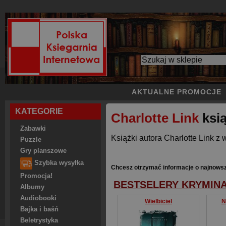
AKTUALNE PROMOCJE
KATEGORIE
Charlotte Link
ksią
Zabawki
Książki autora Charlotte Link z 
Puzzle
Gry planszowe
Szybka wysyłka
Chcesz otrzymać informacje o najnowsz
Promocja!
BESTSELERY KRYMIN
Albumy
Audiobooki
Wielbiciel
N
Bajka i baśń
Beletrystyka