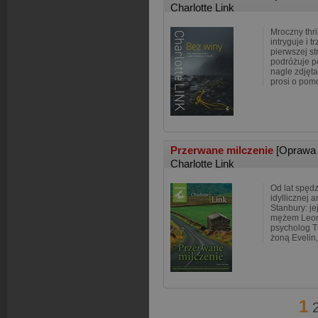
Charlotte Link
Mroczny thri
intryguje i 
pierwszej st
podróżuje p
nagle zdjęt
prosi o pomo
Przerwane milczenie
[Oprawa 
Charlotte Link
Od lat spęd
idyllicznej 
Stanbury: je
mężem Leon
psycholog T
żoną Evelin
1