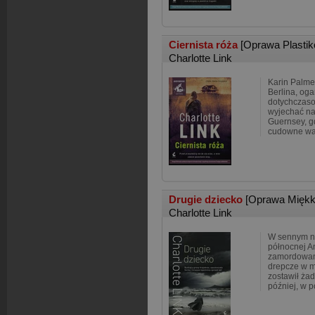
Ciernista róża
[Oprawa Plasti
Charlotte Link
Karin Palmer
Berlina, oga
dotychczaso
wyjechać na
Guernsey, gd
cudowne wa
Drugie dziecko
[Oprawa Miękk
Charlotte Link
W sennym n
północnej An
zamordowano
drepcze w m
zostawił ża
później, w p