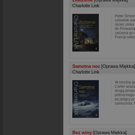
Charlotte Link
Peter Simon
człowiek su
ojciec znik
do Prowansj
zaczyna go 
Francji odkr
Samotna noc
[Oprawa Miękka]
Charlotte Link
W mroźny g
Carter wrac
drogą prow
północnego 
jej jadący p
samochód. N
Bez winy
[Oprawa Miękka]