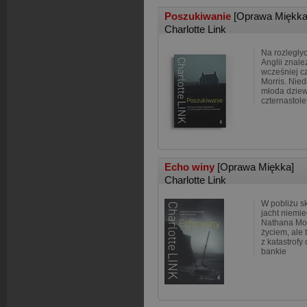
Poszukiwanie
[Oprawa Miękka
Charlotte Link
Na rozległy
Anglii znale
wcześniej cz
Morris. Nied
młoda dziew
czternastole
Echo winy
[Oprawa Miękka]
Charlotte Link
W pobliżu sk
jacht niemie
Nathana Moo
życiem, ale 
z katastrofy
bankie