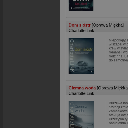
Dom sióstr
[Oprawa Miękka]
Charlotte Link
Niepokojąca
wiszącej w p
krew w żyła
romans i wc
rodzinna. B
do samotne
Ciemna woda
[Oprawa Miękka
Charlotte Link
Burzliwa no
Szkocji zmie
Zamaskowani
atakują dwi
Przeżywa ty
nastoletnia 