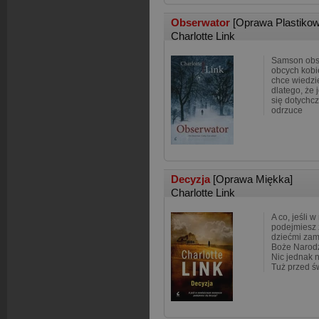
Obserwator
[Oprawa Plastikow
Charlotte Link
Samson obse
obcych kobiet
chce wiedzi
dlatego, że 
się dotychcz
odrzuce
Decyzja
[Oprawa Miękka]
Charlotte Link
A co, jeśli
podejmiesz 
dziećmi zam
Boże Narodz
Nic jednak n
Tuż przed ś