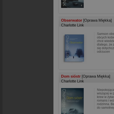
Obserwator
[Oprawa Miękka]
Charlotte Link
Samson obse
obcych kobiet
chce wiedzi
dlatego, że 
się dotychcz
odrzucen
Dom sióstr
[Oprawa Miękka]
Charlotte Link
Niepokojąca
wiszącej w p
krew w żyła
romans i wc
rodzinna. B
do samotne