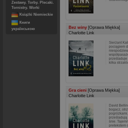
Zestawy. Torby. Plecaki.
Tornistry. Worki
Książki Niemieckie
Книги
Bez winy
[Oprawa Miękka]
українською
Charlotte Link
Sierżant Kat
pociągiem d
niespodziew
współpasaże
prześladuje
kilka strzałó
Gra cieni
[Oprawa Miękka]
Charlotte Link
David Belli
bogacz, otr
pogróżkami.
prześladują 
śnie. Tajem
pretekstem d