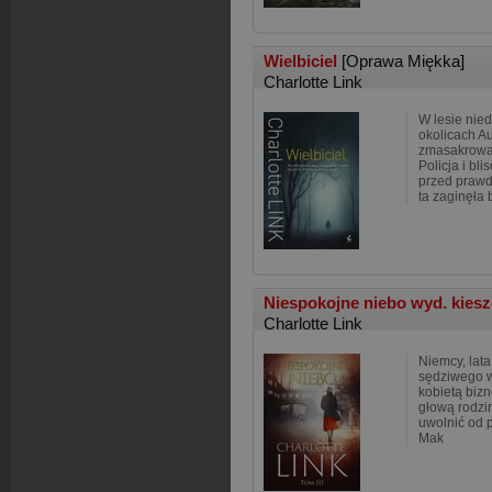
Wielbiciel
[Oprawa Miękka]
Charlotte Link
W lesie nie
okolicach A
zmasakrowan
Policja i bl
przed prawd
ta zaginęła 
Niespokojne niebo wyd. kie
Charlotte Link
Niemcy, lata
sędziwego w
kobietą bizn
głową rodzi
uwolnić od 
Mak