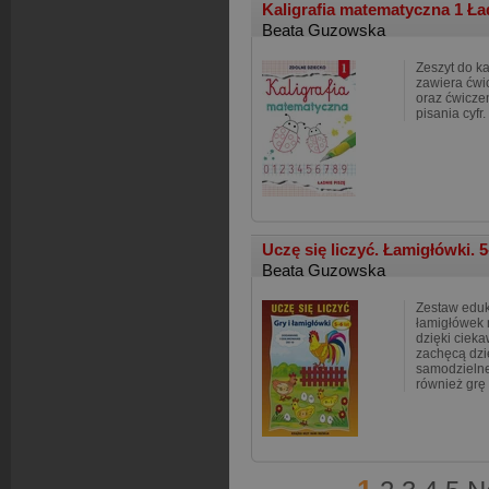
Kaligrafia matematyczna 1 Ła
Beata Guzowska
Zeszyt do ka
zawiera ćwi
oraz ćwicze
pisania cyfr.
Uczę się liczyć. Łamigłówki. 5
Beata Guzowska
Zestaw eduk
łamigłówek 
dzięki cieka
zachęcą dzi
samodzielne
również grę