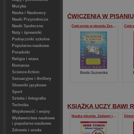
Muzyka
Nauka i Naukowcy
ĆWICZENIA W PISANIU
Nauki Przyrodnicze
Nauki Społeczne
Ćwiczenia w pisaniu Zeszyt 3 6-7 lat
Nuty i śpiewniki
Podręczniki szkolne
Popularno-naukowe
Poradniki
Religia i wiara
Romanse
Science-fiction
Beata Guzowska
Sensacyjne i thrillery
Słowniki językowe
Sport
Sztuka i fotografia
Technika
KSIĄŻKA UCZY BAWI 
Wojskowość i wojny
Nauka pisania. Zabawy i ćwiczenia Indyk, arbuz, Dorotka
Wydawnictwa naukowe
i popularno-naukowe
Zdrowie i uroda