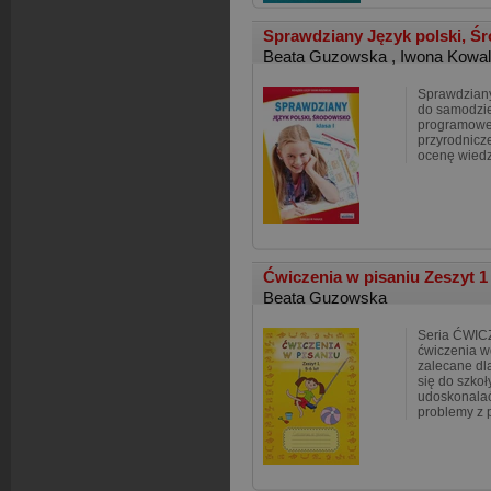
Sprawdziany Język polski, Ś
Beata Guzowska
,
Iwona Kowa
Sprawdziany
do samodzie
programowe 
przyrodnicze
ocenę wiedzy
Ćwiczenia w pisaniu Zeszyt 1 
Beata Guzowska
Seria ĆWIC
ćwiczenia w
zalecane dl
się do szkoł
udoskonalać
problemy z