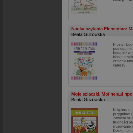
naklejki z li
Nauka czytania Elementarz 
Beata Guzowska
Proste i bog
pomogą nie 
będą też ws
klas począt
czcionki um
całej sy
Moje szlaczki. Мої перші про
Beata Guzowska
Książeczka 
przygotowuj
Zawiera szl
trudności or
(rysowanie p
Doskonałe 