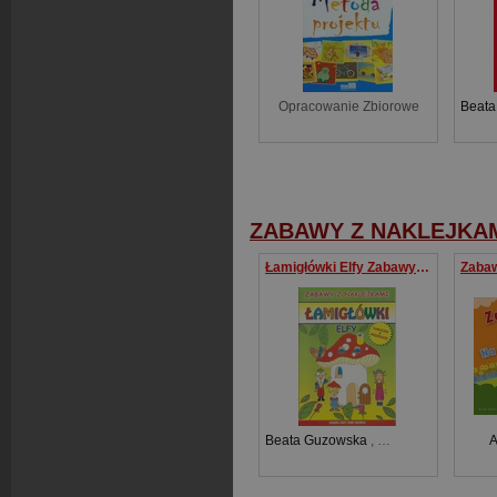
Opracowanie Zbiorowe
Beata
ZABAWY Z NAKLEJKA
Łamigłówki Elfy Zabawy z naklejkami
Beata Guzowska
,
Kamila Pawlicka
A