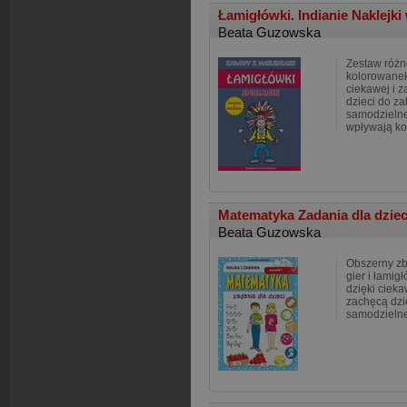
Łamigłówki. Indianie Naklejki
Beata Guzowska
Zestaw różn
kolorowanek 
ciekawej i 
dzieci do za
samodzielne
wpływają ko
Matematyka Zadania dla dziec
Beata Guzowska
Obszerny zb
gier i łami
dzięki cieka
zachęcą dzi
samodzielne