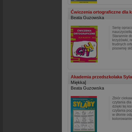
Ćwiczenia ortograficzne dla kl
Beata Guzowska
Serię opra
nauczycielk
Starannie d
krzyżówki, 
trudnych ort
pisownię sł
Akademia przedszkolaka Syla
Miękka]
Beata Guzowska
Zbiór cieka
czytania dla
dzięki tej k
czytania po
w dłonie odp
kolorowanie