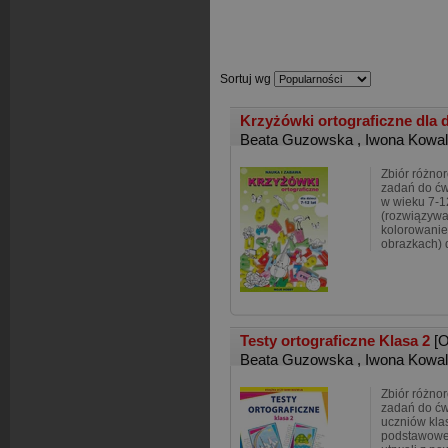
Sortuj wg
Krzyżówki ortograficzne dla dz
Beata Guzowska
,
Iwona Kowa
Zbiór różno
zadań do ćwi
w wieku 7-1
(rozwiązywa
kolorowanie
obrazkach) 
Testy ortograficzne Klasa 2
[
Beata Guzowska
,
Iwona Kowa
Zbiór różno
zadań do ćwi
uczniów klas
podstawowe