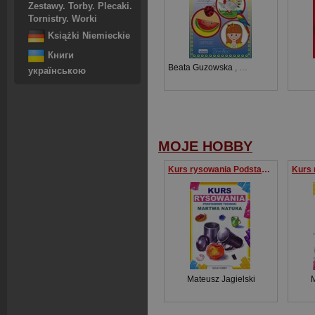
Zestawy. Torby. Plecaki.
Tornistry. Worki
Książki Niemieckie
Книги
Beata Guzowska
,
Katarzyna Kojtka
українською
MOJE HOBBY
Kurs rysowania Podstawowe techniki Martwa natura
Mateusz Jagielski
M