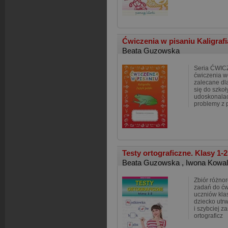
Ćwiczenia w pisaniu Kaligrafi
Beata Guzowska
Seria ĆWIC
ćwiczenia w
zalecane dl
się do szkoł
udoskonalać
problemy z
Testy ortograficzne. Klasy 1-2
Beata Guzowska
,
Iwona Kowa
Zbiór różno
zadań do ćwi
uczniów klas
dziecko utrw
i szybciej z
ortograficz