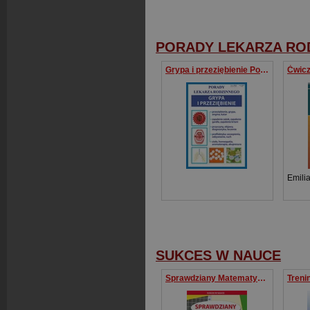
PORADY LEKARZA RO
Grypa i przeziębienie Porady lekarza rodzinnego
Emili
SUKCES W NAUCE
Sprawdziany Matematyka Klasa 3