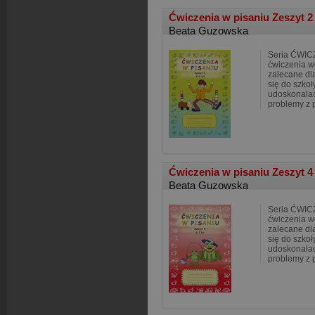
Ćwiczenia w pisaniu Zeszyt 2 
Beata Guzowska
Seria ĆWIC
ćwiczenia w
zalecane dl
się do szkoł
udoskonalać
problemy z
Ćwiczenia w pisaniu Zeszyt 4 
Beata Guzowska
Seria ĆWIC
ćwiczenia w
zalecane dl
się do szkoł
udoskonalać
problemy z