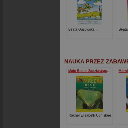
Beata Guzowska
,
Tomasz Wlaźlak
Beata
NAUKA PRZEZ ZABAW
Małe Bestie Zadziwiające fakty o owadach i ponad 50 naklejek
Rachel Elizabeth Conisbee