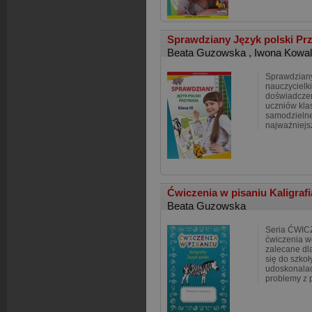
Sprawdziany Język polski Pr
Beata Guzowska
,
Iwona Kowa
Sprawdzian
nauczycielki
doświadczen
uczniów klas
samodzielne
najważniejs
Ćwiczenia w pisaniu Kaligrafi
Beata Guzowska
Seria ĆWIC
ćwiczenia w
zalecane dl
się do szkoł
udoskonalać
problemy z