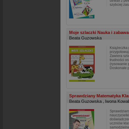
utrwali z pe
szybciej za
Moje szlaczki Nauka i zabaw
Beata Guzowska
Książeczka 
przygotowuj
Zawiera szl
trudności or
(rysowanie p
Doskonałe 
Sprawdziany Matematyka Kla
Beata Guzowska
,
Iwona Kowa
Sprawdzian
nauczycielki
doświadczen
uczniów klas
samodzielne