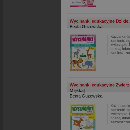
Wycinanki edukacyjne Dzikie 
Beata Guzowska
Każda kartk
zamienić si
zwierzątko! P
poznaj info
zamieszczon
Wycinanki edukacyjne Zwierz
Miękka]
Beata Guzowska
Każda kartk
zamienić si
zwierzątko! P
poznaj info
zamieszczon