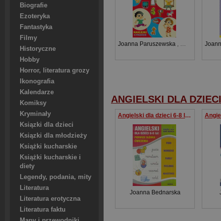
Biografie
Ezoteryka
Fantastyka
Filmy
Joanna Paruszewska
,
Kamila Pawlic
Joann
Historyczne
Hobby
Horror, literatura grozy
Ikonografia
Kalendarze
ANGIELSKI DLA DZIEC
Komiksy
Kryminały
Angielski dla dzieci 6-8 lat Zeszyt 6
Ksiązki dla dzieci
Ksiązki dla młodzieży
Książki kucharskie
Książki kucharskie i
diety
Legendy, podania, mity
Literatura
Joanna Bednarska
Literatura erotyczna
Literatura faktu
Mapy i przewodniki