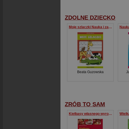
ZDOLNE DZIECKO
Moje szlaczki Nauka i zabawa
Beata Guzowska
J
ZRÓB TO SAM
Kiełbasy własnego wyrobu 70 przepisów na kiełbasy, pasztety, galarety, szynki