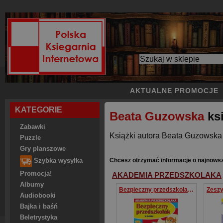
AKTUALNE PROMOCJE
KATEGORIE
Beata Guzowska
ksi
Zabawki
Książki autora Beata Guzowska 
Puzzle
Gry planszowe
Chcesz otrzymać informacje o najnows
Szybka wysyłka
Promocja!
AKADEMIA PRZEDSZKOLAKA
Albumy
Bezpieczny przedszkolak W domu Akademia przedszkolaka
Audiobooki
Bajka i baśń
Beletrystyka