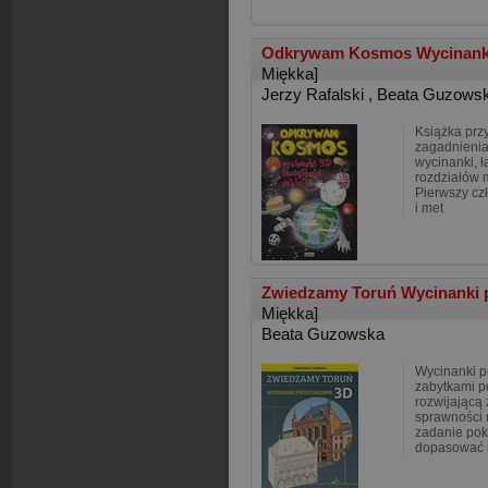
Odkrywam Kosmos Wycinanki 3
Miękka]
Jerzy Rafalski
,
Beata Guzows
Książka prz
zagadnienia
wycinanki, ł
rozdziałów 
Pierwszy cz
i met
Zwiedzamy Toruń Wycinanki p
Miękka]
Beata Guzowska
Wycinanki p
zabytkami p
rozwijającą
sprawności 
zadanie pok
dopasować i