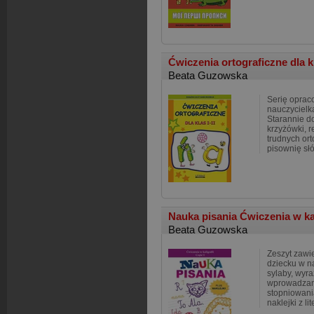
Ćwiczenia ortograficzne dla kl
Beata Guzowska
Serię opra
nauczycielk
Starannie d
krzyżówki, 
trudnych ort
pisownię sł
Nauka pisania Ćwiczenia w ka
Beata Guzowska
Zeszyt zawi
dziecku w na
sylaby, wyra
wprowadzan
stopniowani
naklejki z li