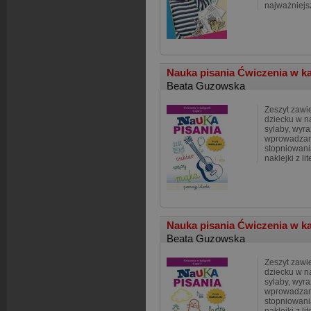
najważniejs
Nauka pisania Ćwiczenia w ka
Beata Guzowska
Zeszyt zawi
dziecku w na
sylaby, wyra
wprowadzan
stopniowani
naklejki z li
Nauka pisania Ćwiczenia w ka
Beata Guzowska
Zeszyt zawi
dziecku w na
sylaby, wyra
wprowadzan
stopniowani