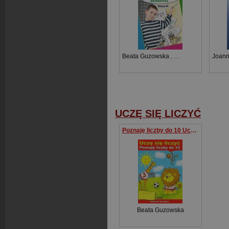
Beata Guzowska
,
Iwona Kowalska
Joann
UCZĘ SIĘ LICZYĆ
Poznaję liczby do 10 Uczę się liczyć
Beata Guzowska