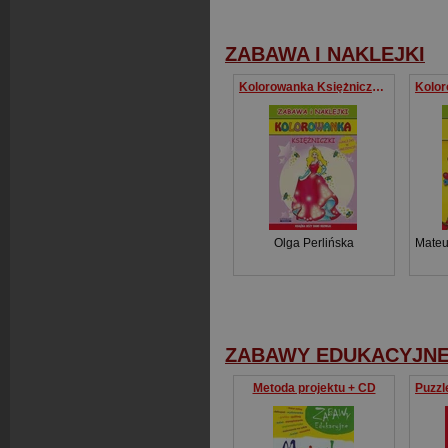
ZABAWA I NAKLEJKI
Kolorowanka Księżniczki Zabawa i Naklejki
Olga Perlińska
Mateu
ZABAWY EDUKACYJN
Metoda projektu + CD