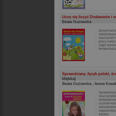
Uczę się liczyć Dodawanie i
Beata Guzowska
Zeszyt ćwic
odejmowania
nauczycieli
pracy rodzic
zajęć wyró
kompensacy
Sprawdziany Język polski, ś
Miękka]
Beata Guzowska
,
Iwona Kowa
Sprawdzian
nauczycielki
doświadczen
uczniów kla
samodzielne
najważniejs
edukac