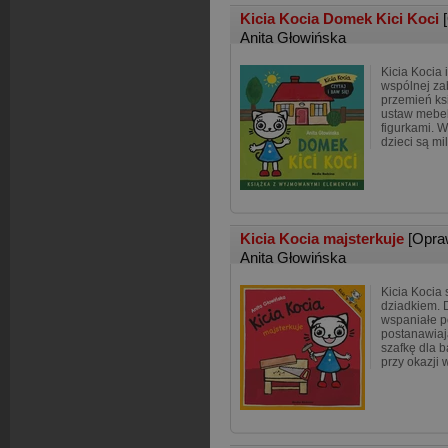
Kicia Kocia Domek Kici Koci
Anita Głowińska
Kicia Kocia
wspólnej zab
przemień ks
ustaw mebel
figurkami. W
dzieci są mi
Kicia Kocia majsterkuje
[Opra
Anita Głowińska
Kicia Kocia 
dziadkiem.
wspaniałe p
postanawia
szafkę dla b
przy okazji 