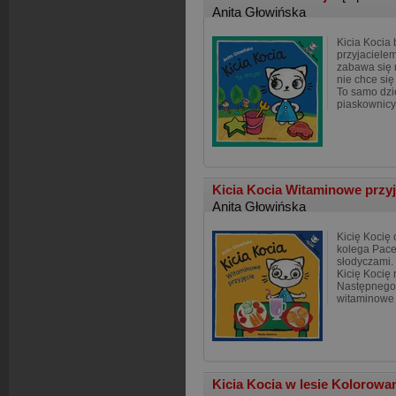
Anita Głowińska
Kicia Kocia
przyjaciele
zabawa się n
nie chce się
To samo dzi
piaskownicy
Kicia Kocia Witaminowe przy
Anita Głowińska
Kicię Kocię 
kolega Pacek
słodyczami. 
Kicię Kocię 
Następnego 
witaminowe 
Kicia Kocia w lesie Kolorow