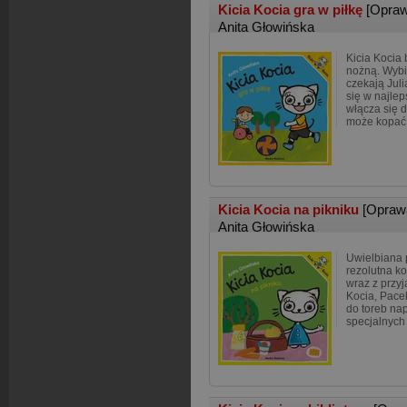
Kicia Kocia gra w piłkę
[Opraw
Anita Głowińska
Kicia Kocia 
nożną. Wybie
czekają Jul
się w najl
włącza się d
może kopać
Kicia Kocia na pikniku
[Opraw
Anita Głowińska
Uwielbiana 
rezolutna k
wraz z przyj
Kocia, Pacek
do toreb nap
specjalnych