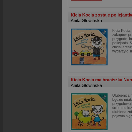
Kicia Kocia zostaje policjant
Anita Głowińska
Kicia Kocia
zakupów, pr
przygodę: i
policjanta. 
chciał aresz
wydarzyło si
Kicia Kocia ma braciszka Nu
Anita Głowińska
Ulubienica 
będzie miał
przygotowuje
ścieli mu łó
ulubiona za
pojawia się