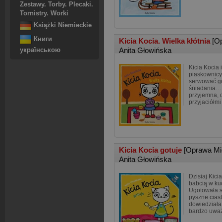
Zestawy. Torby. Plecaki.
Tornistry. Worki
Książki Niemieckie
Книги
Kicia Kocia. Wielka kłótnia
[O
Anita Głowińska
українською
Kicia Kocia 
piaskownicy
serwować go
śniadania… 
przyjemna, 
przyjaciółmi
Kicia Kocia gotuje
[Oprawa Mi
Anita Głowińska
Dzisiaj Kici
babcią w kuc
Ugotowała s
pyszne ciast
dowiedziała 
bardzo uważ