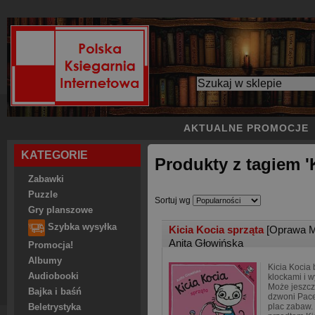
AKTUALNE PROMOCJE
KATEGORIE
Produkty z tagiem 
Zabawki
Puzzle
Sortuj wg
Gry planszowe
Szybka wysyłka
Kicia Kocia sprząta
[Oprawa M
Anita Głowińska
Promocja!
Albumy
Kicia Kocia 
Audiobooki
klockami i 
Może jeszcz
Bajka i baśń
dzwoni Pace
plac zabaw. 
Beletrystyka