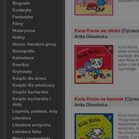
przedtem Ki
Biografie
Ezoteryka
Fantastyka
Filmy
Kicia Kocia się złości
[Oprawa
Historyczne
Anita Głowińska
Hobby
Horror, literatura grozy
Kicia Kocia
Ikonografia
wiele emocj
każdego dni
Kalendarze
serii Kicia K
sobie z tak 
Komiksy
ogarniając
Kryminały
Ksiązki dla dzieci
Ksiązki dla młodzieży
Książki kucharskie
Kicia Kocia na basenie
[Opraw
Książki kucharskie i
Anita Głowińska
diety
Legendy, podania, mity
Kicia Kocia 
Literatura
Przygotowała
spakowała n
Literatura erotyczna
wiedziała, ż
Literatura faktu
Na szczęści
Packa. Czy 
Mapy i przewodniki