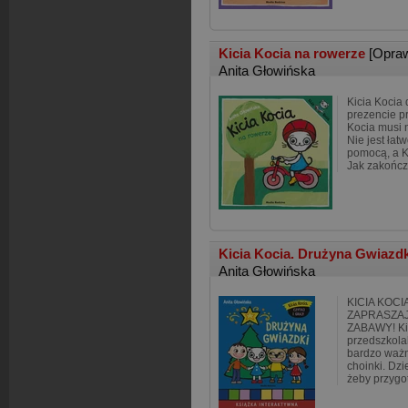
Kicia Kocia na rowerze
[Opra
Anita Głowińska
Kicia Kocia 
prezencie p
Kocia musi n
Nie jest łat
pomocą, a Ki
Jak zakończ
Kicia Kocia. Drużyna Gwiazd
Anita Głowińska
KICIA KOCI
ZAPRASZA
ZABAWY! Kic
przedszkola
bardzo ważn
choinki. Dzi
żeby przyg