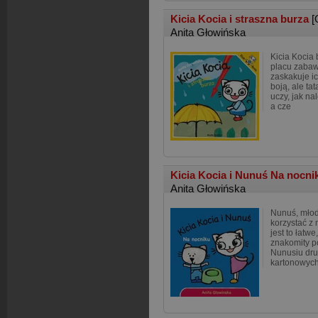
Kicia Kocia i straszna burza
[
Anita Głowińska
Kicia Kocia 
placu zabaw
zaskakuje ic
boją, ale tat
uczy, jak na
a cze
Kicia Kocia i Nunuś Na nocn
Anita Głowińska
Nunuś, młods
korzystać z 
jest to łatw
znakomity p
Nunusiu dru
kartonowych