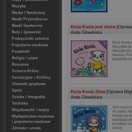
Muzyka
Nauka i Naukowcy
Nauki Przyrodnicze
Nauki Społeczne
Kicia Kocia jest chora
[Opraw
Anita Głowińska
Nuty i śpiewniki
Podręczniki szkolne
Kicia Kocia 
Popularno-naukowe
Wszystko ja b
Okazało się,
Poradniki
lekarza. Prz
Religia i wiara
poradziła so
Romanse
Science-fiction
Sensacyjne i thrillery
Słowniki językowe
Sport
Kicia Kocia Zima
[Oprawa Mię
Anita Głowińska
Sztuka i fotografia
Technika
Tym razem pr
Wojskowość i wojny
na sanki. Ni
śniegu po k
Wydawnictwa naukowe
wdrapują się
i popularno-naukowe
w hokeja na 
rzucaj
Zdrowie i uroda