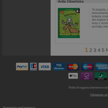
Anita Głowińska
To książka, a
kolorowanka,
kolejne zna
dla małych 
wraz z rezol
poznaje zwi
1
2
3
4
5
Polska Księgarnia Internetowa ma
Odstąpienie od
Powered by
nopCommerce