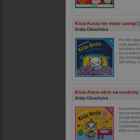
Kicia Kocia nie może zasnąć
Anita Głowińska
Po mile spę
czas spania.
przebiera si
już w łóżecz
się ciemne
sprawdzą, c
Kicia Kocia idzie na urodziny
Anita Głowińska
Kicia Kocia 
się na urodz
przedszkola.
a przy okazj
urodzinowe, 
Było na nic