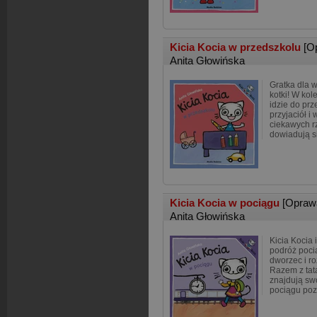
Kicia Kocia w przedszkolu
[O
Anita Głowińska
Gratka dla w
kotki! W kol
idzie do pr
przyjaciół i
ciekawych rz
dowiadują si
Kicia Kocia w pociągu
[Opraw
Anita Głowińska
Kicia Kocia i
podróż poci
dworzec i ro
Razem z tat
znajdują sw
pociągu poz