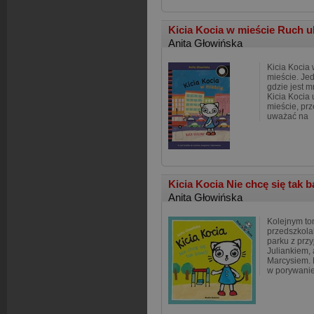
Kicia Kocia w mieście Ruch u
Anita Głowińska
Kicia Kocia 
mieście. Je
gdzie jest 
Kicia Kocia 
mieście, prz
uważać na
Kicia Kocia Nie chcę się tak 
Anita Głowińska
Kolejnym tom
przedszkola
parku z przy
Juliankiem,
Marcysiem.
w porywanie