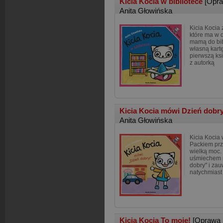
Kicia Kocia w bibliotece
[Opr
Anita Głowińska
Kicia Kocia 
które ma w 
mamą do bibl
własną kart
pierwszą ksi
z autorką
Kicia Kocia mówi Dzień dobr
Anita Głowińska
Kicia Kocia
Packiem prz
wielką moc.
uśmiechem 
dobry" i za
natychmiast
Kicia Kocia To moje!
[Oprawa 