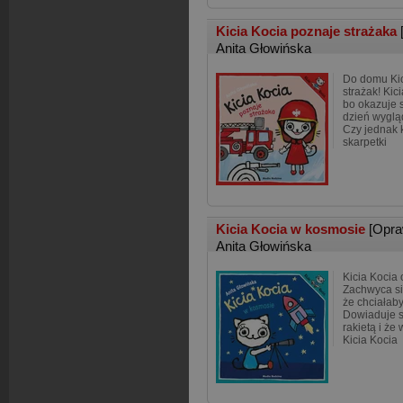
Kicia Kocia poznaje strażaka
Anita Głowińska
Do domu Kic
strażak! Kic
bo okazuje s
dzień wygląd
Czy jednak k
skarpetki
Kicia Kocia w kosmosie
[Opra
Anita Głowińska
Kicia Kocia
Zachwyca si
że chciałaby
Dowiaduje s
rakietą i że
Kicia Kocia