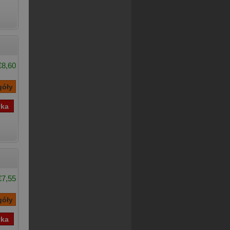
€8,60
€7,55