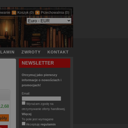
owanie
Koszyk
(0)
Przechowalnia
(0)
LAMIN
ZWROTY
KONTAKT
NEWSLETTER
Otrzymuj jako pierwszy
informacje o nowościach i
promocjach!
Email:
Wyrażam zgodę na
12,68
otrzymywanie oferty handlowej.
Więcej
To pole jest wymagane
Akceptuję
regulamin