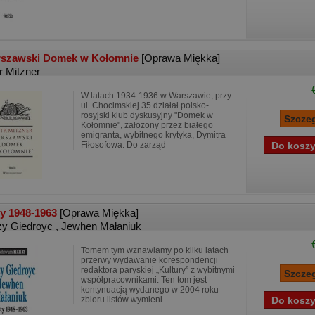
szawski Domek w Kołomnie
[Oprawa Miękka]
r Mitzner
W latach 1934-1936 w Warszawie, przy
ul. Chocimskiej 35 działał polsko-
rosyjski klub dyskusyjny "Domek w
Kołomnie", założony przez białego
emigranta, wybitnego krytyka, Dymitra
Fiłosofowa. Do zarząd
ty 1948-1963
[Oprawa Miękka]
zy Giedroyc
,
Jewhen Małaniuk
Tomem tym wznawiamy po kilku latach
przerwy wydawanie korespondencji
redaktora paryskiej „Kultury” z wybitnymi
współpracownikami. Ten tom jest
kontynuacją wydanego w 2004 roku
zbioru listów wymieni