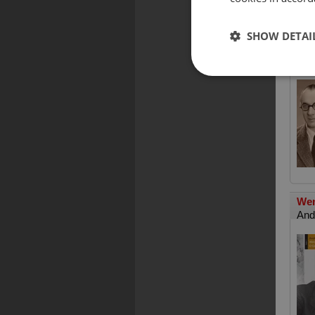
SHOW DETAI
Bez
Jer
Wen
And