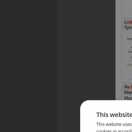
Lis
Tym
Na 
Mię
Mac
This websit
This website uses
cookies in accord