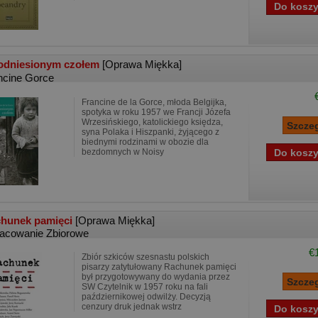
odniesionym czołem
[Oprawa Miękka]
ncine Gorce
Francine de la Gorce, młoda Belgijka,
spotyka w roku 1957 we Francji Józefa
Wrzesińskiego, katolickiego księdza,
syna Polaka i Hiszpanki, żyjącego z
biednymi rodzinami w obozie dla
bezdomnych w Noisy
hunek pamięci
[Oprawa Miękka]
acowanie Zbiorowe
€
Zbiór szkiców szesnastu polskich
pisarzy zatytułowany Rachunek pamięci
był przygotowywany do wydania przez
SW Czytelnik w 1957 roku na fali
październikowej odwilży. Decyzją
cenzury druk jednak wstrz