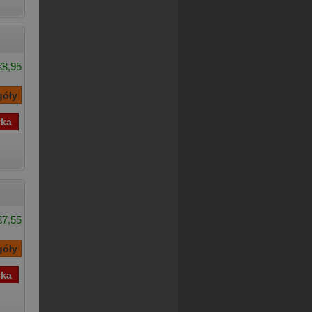
€8,95
€7,55