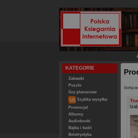
KATEGORIE
Pro
Zabawki
Puzzle
Sortuj w
Gry planszowe
Szybka wysyłka
Tru
Iza
Promocja!
Albumy
Audiobooki
Bajka i baśń
Beletrystyka