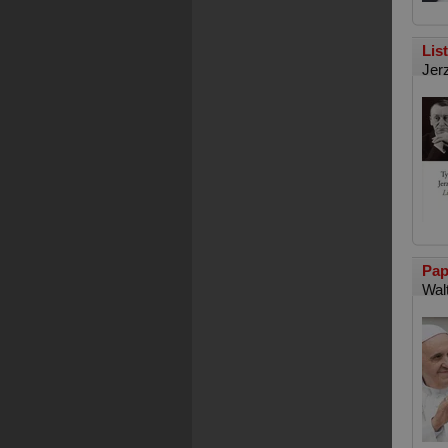
Lis
Jer
Pap
Wal