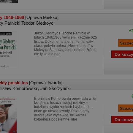
ty 1946-1968
[Oprawa Miękka]
zy Parnicki Teodor Giedroyc
€
Jerzy Giedroyc i Teodor Parnicki w
latach 19461968 wymienili łącznie 625
listów. Dokumentują one niemal cały
okres pobytu autora „Nowej baśni” w
Meksyku.Stanowią nieocenione źródło
nie tylko dla bad
kły polski los
[Oprawa Twarda]
nisław Komorowski
,
Jan Skórzyński
Bronisław Komorowski opowiada w tej
książce o losach swojej rodziny, o
ludziach, wydarzeniach i wyborach,
które go ukształtowały. Poznajemy
autora jako wydawcę, drukarza i
kolportera podziemnej liter