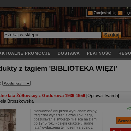
Zarejestruj się
Log
AKTUALNE PROMOCJE
DOSTAWA
PŁATNOŚĆ
REGU
dukty z tagiem 'BIBLIOTEKA WIĘZI'
g
dne lata Żółtowscy z Godurowa 1939-1956
[Oprawa Twarda]
bela Broszkowska
€
Nerwowość dni przed wybuchem wojny,
tragiczne wydarzenia czasu okupacji,
poszukiwanie swojego miejsca na ziemi
po 1945 roku - dzięki książce „Trudne
lata” wydarzenia te możemy śledzić z