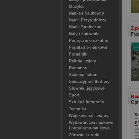
Muzyka
Nauka i Naukowcy
Nauki Przyrodnicze
Nauki Społeczne
Z p
Fra
Nuty i śpiewniki
Podręczniki szkolne
Popularno-naukowe
Poradniki
Religia i wiara
Romanse
Science-fiction
Sensacyjne i thrillery
Słowniki językowe
Sport
Rac
Opr
Sztuka i fotografia
Technika
Wojskowość i wojny
Wydawnictwa naukowe
i popularno-naukowe
Zdrowie i uroda