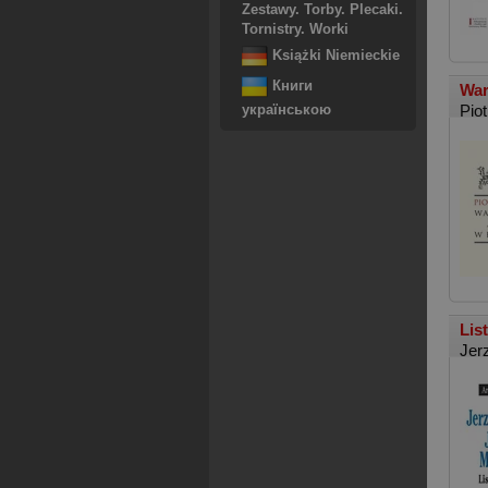
Zestawy. Torby. Plecaki.
Tornistry. Worki
Książki Niemieckie
Книги
War
Piot
українською
Lis
Jer