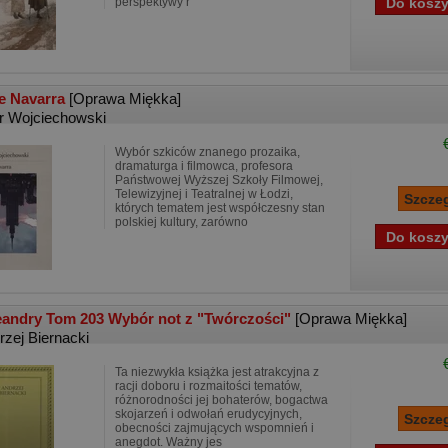
perspektywy r
e Navarra
[Oprawa Miękka]
tr Wojciechowski
Wybór szkiców znanego prozaika,
dramaturga i filmowca, profesora
Państwowej Wyższej Szkoły Filmowej,
Telewizyjnej i Teatralnej w Łodzi,
których tematem jest współczesny stan
polskiej kultury, zarówno
andry Tom 203 Wybór not z "Twórczości"
[Oprawa Miękka]
rzej Biernacki
Ta niezwykła książka jest atrakcyjna z
racji doboru i rozmaitości tematów,
różnorodności jej bohaterów, bogactwa
skojarzeń i odwołań erudycyjnych,
obecności zajmujących wspomnień i
anegdot. Ważny jes