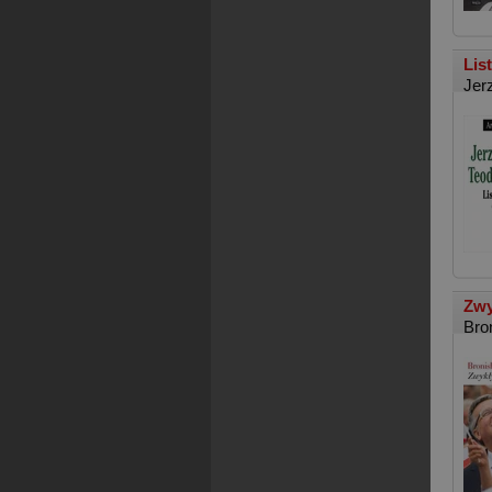
Lis
Jer
Zwy
Bro