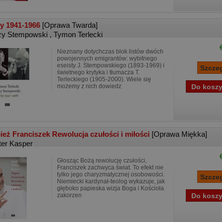
ty 1941-1966
[Oprawa Twarda]
zy Stempowski
,
Tymon Terlecki
Nieznany dotychczas blok listów dwóch
powojennych emigrantów: wybitnego
eseisty J. Stempowskiego (1893-1969) i
świetnego krytyka i tłumacza T.
Terleckiego (1905-2000). Wiele się
możemy z nich dowiedz
ież Franciszek Rewolucja czułości i miłości
[Oprawa Miękka]
ter Kasper
Głosząc Bożą rewolucję czułości,
Franciszek zachwyca świat. To efekt nie
tylko jego charyzmatycznej osobowości.
Niemiecki kardynał-teolog wykazuje, jak
głęboko papieska wizja Boga i Kościoła
zakorzen