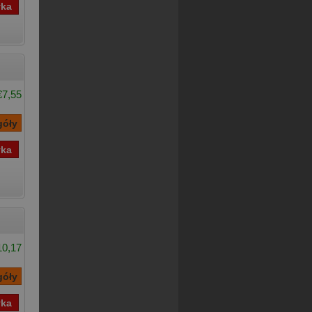
€7,55
10,17