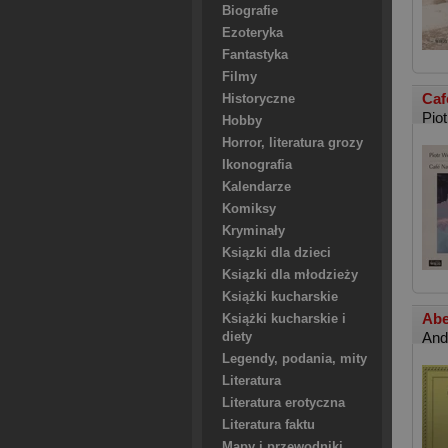
Biografie
Ezoteryka
Fantastyka
Filmy
Caf
Historyczne
Pio
Hobby
Horror, literatura grozy
Ikonografia
Kalendarze
Komiksy
Kryminały
Ksiązki dla dzieci
Ksiązki dla młodzieży
Książki kucharskie
Abe
Książki kucharskie i
And
diety
Legendy, podania, mity
Literatura
Literatura erotyczna
Literatura faktu
Mapy i przewodniki