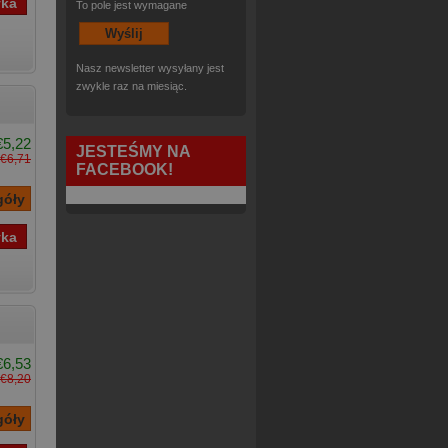
To pole jest wymagane
Nasz newsletter wysyłany jest
zwykle raz na miesiąc.
€5,22
JESTEŚMY NA
€6,71
FACEBOOK!
€6,53
€8,20