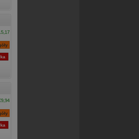
15,17
€9,94