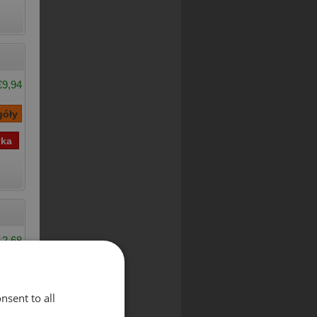
€9,94
12,68
nsent to all