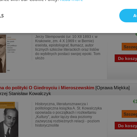
LS
A
 tytułu oraz inne publikacje nieznane i zapomni..
[Oprawa Twarda
zy Stempowski
Jerzy Stempowski (ur. 10 XII 1893 r. w
Krakowie, zm. 4 X 1969 r. w Bernie)
eseista, epistolograf, tłumacz, autor
licznych szkiców literackich oraz listów
do wybitnych postaci swojej epoki. Tom
ułożo
a do polityki O Giedroyciu i Mieroszewskim
[Oprawa Miękka]
rzej Stanisław Kowalczyk
€
Historyczna, literaturoznawcza i
politologiczna książka A. St. Kowalczyka
opowiada o początkach i rozkwitaniu
„Kultury”, autor łączy dwa poziomy
zazwyczaj rozbieżnych relacji - poziom
historycznolite