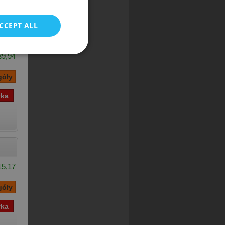
CCEPT ALL
]
€9,94
15,17