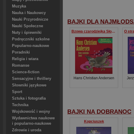
Muzyka
Nauka i Naukowcy
Nauki Przyrodnicze
BAJKI DLA NAJMŁOD
Nauki Społeczne
Bzowa czarodziejka Słowik
Nuty i śpiewniki
Podręczniki szkolne
Popularno-naukowe
Poradniki
Religia i wiara
Romanse
Science-fiction
Hans Christian Andersen
Jerz
Sensacyjne i thrillery
Słowniki językowe
Sport
Sztuka i fotografia
Technika
BAJKI NA DOBRANOC
Wojskowość i wojny
Wydawnictwa naukowe
Kopciuszek
i popularno-naukowe
Zdrowie i uroda