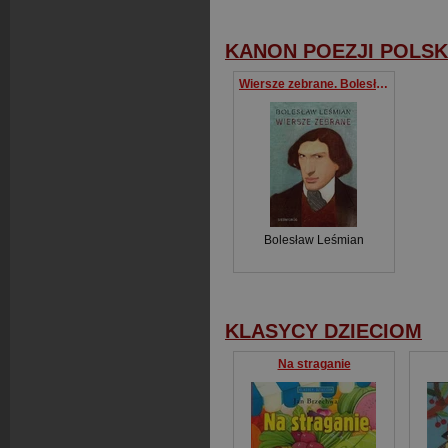
KANON POEZJI POLSK
Wiersze zebrane. Bolesław Leśmian. Kanon poezji polskiej
Bolesław Leśmian
KLASYCY DZIECIOM
Na straganie