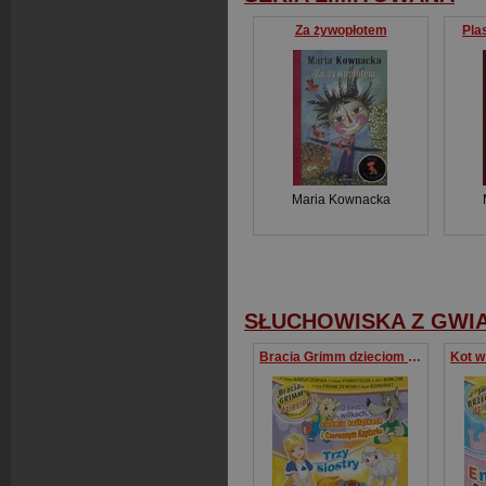
Za żywopłotem
Pla
Maria Kownacka
SŁUCHOWISKA Z GWI
Bracia Grimm dzieciom O dwóch wilkach, siedmiu koźlątkach i Czerwonym Kapturku / Trzy siostry