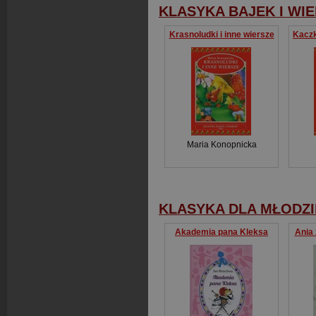
KLASYKA BAJEK I WI
Krasnoludki i inne wiersze
Maria Konopnicka
KLASYKA DLA MŁODZI
Akademia pana Kleksa
Ania 