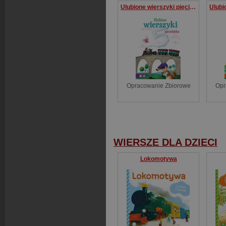
Ulubione wierszyki pięciolatka
Opracowanie Zbiorowe
Opr
WIERSZE DLA DZIECI
Lokomotywa