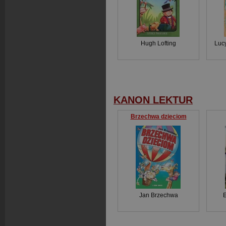
Hugh Lofting
Luc
KANON LEKTUR
Brzechwa dzieciom
Jan Brzechwa
E