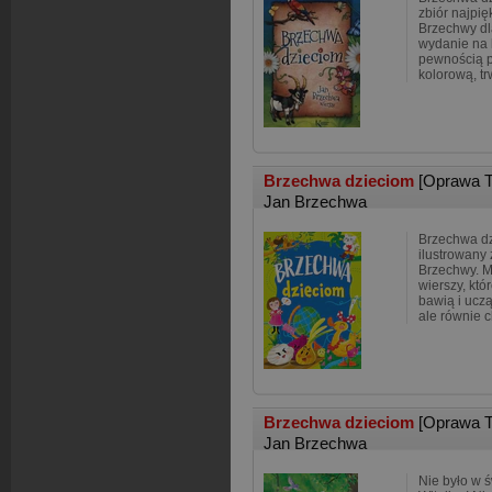
zbiór najpię
Brzechwy dl
wydanie na 
pewnością p
kolorową, tr
Brzechwa dzieciom
[Oprawa 
Jan Brzechwa
Brzechwa dz
ilustrowany
Brzechwy. M
wierszy, któ
bawią i uczą
ale równie c
Brzechwa dzieciom
[Oprawa 
Jan Brzechwa
Nie było w ś