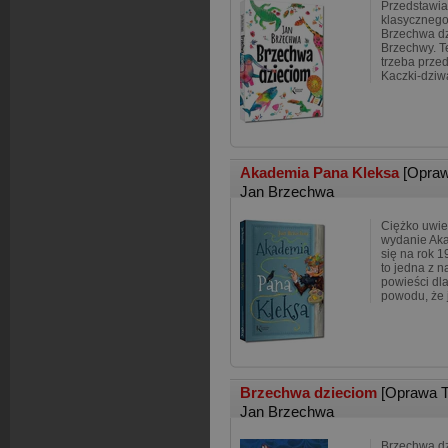
Przedstawi
klasycznego 
Brzechwa dz
Brzechwy. T
trzeba przed
Kaczki-dziw
Akademia Pana Kleksa
[Opraw
Jan Brzechwa
Ciężko uwie
wydanie Aka
się na rok 1
to jedna z n
powieści dla 
powodu, że 
Brzechwa dzieciom
[Oprawa 
Jan Brzechwa
Brzechwa dz