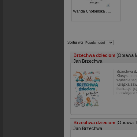
Wanda Chotomska
,
Adam Kilian
Sortuj wg
Brzechwa dzieciom
[Oprawa 
Jan Brzechwa
Brzechwa dz
Klasyka to 
wydanie teg
Książka zaw
ilustracje, j
ułatwiająca 
Brzechwa dzieciom
[Oprawa 
Jan Brzechwa