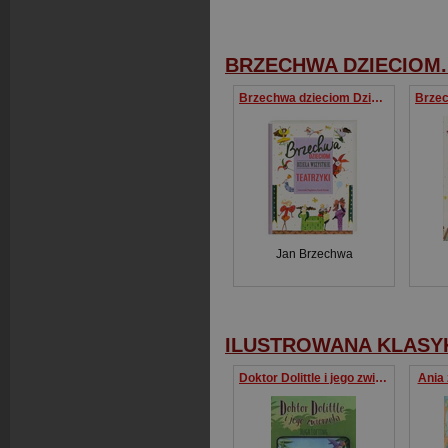
BRZECHWA DZIECIOM.
Brzechwa dzieciom Dzieła wszystkie Teatrzyki
Jan Brzechwa
ILUSTROWANA KLASY
Doktor Dolittle i jego zwierzęta
Ania 