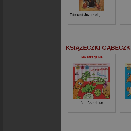
Edmund Jezierski
,
Józef Ignacy Kras
KSIĄŻECZKI GĄBECZK
Na straganie
Jan Brzechwa