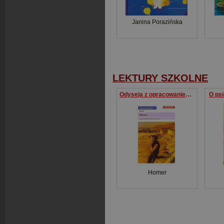
Janina Porazińska
LEKTURY SZKOLNE
Odyseja z opracowaniem dla uczniów i nauczycieli - wybór
O psi
Homer