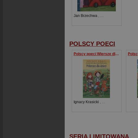
Jan Brzechwa
,
Dorota Gellner
,
Aleks
POLSCY POECI
Polscy poeci Wiersze dla dzieci
Ignacy Krasicki
,
Aleksander Fredro
,
M
SERIA LIMITOWANA