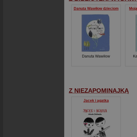
Danuta Wawiłow dzieciom
Moja
Danuta Wawiłow
Ka
Z NIEZAPOMINAJKĄ
Jacek i agatka