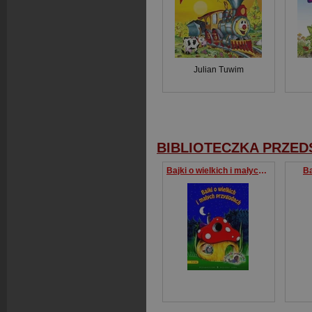
Julian Tuwim
BIBLIOTECZKA PRZE
Bajki o wielkich i małych przygodach
Ba