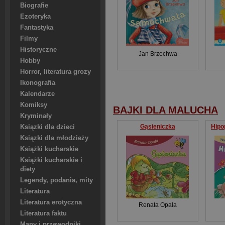
Biografie
Ezoteryka
Fantastyka
Filmy
Historyczne
Jan Brzechwa
Hobby
Horror, literatura grozy
Ikonografia
Kalendarze
Komiksy
BAJKI DLA MALUCHA
Kryminały
Gąsieniczka
Hipo
Ksiązki dla dzieci
Ksiązki dla młodzieży
Książki kucharskie
Książki kucharskie i
diety
Legendy, podania, mity
Literatura
Literatura erotyczna
Renata Opala
Literatura faktu
Mapy i przewodniki