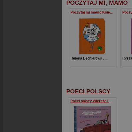
POCZYTAJ MI, MAMO
Poczytaj mi mamo Księga szósta
Helena Bechlerowa
,
Barbara Eysymon
Rysza
POECI POLSCY
Poeci polscy Wiersze i wierszyki dla najmłodszych